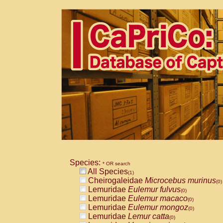
Species:
* OR search
All Species
(1)
Cheirogaleidae
Microcebus murinus
(0)
Lemuridae
Eulemur fulvus
(0)
Lemuridae
Eulemur macaco
(0)
Lemuridae
Eulemur mongoz
(0)
Lemuridae
Lemur catta
(0)