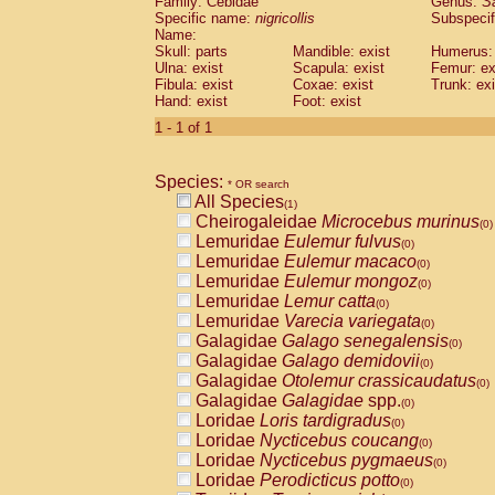
Family: Cebidae
Genus:
S
Cebidae
Saguinus midas
(0)
Specific name:
nigricollis
Subspecif
Cebidae
Saguinus mystax
(0)
Name:
Cebidae
Saguinus nigricollis
Skull: parts
Mandible: exist
(1)
Humerus: 
Cebidae
Saguinus oedipus
Ulna: exist
Scapula: exist
Femur: ex
(0)
Fibula: exist
Coxae: exist
Trunk: exi
Cebidae
Saguinus weddelli
(0)
Hand: exist
Foot: exist
Cebidae
Saguinus
spp.
(0)
Cebidae
Aotus trivirgatus
1 - 1 of 1
(0)
Cebidae
Cebus albifrons
(0)
Cebidae
Cebus apella
(0)
Species:
Cebidae
Cebus capucinus
* OR search
(0)
All Species
Cebidae
Cebus nigrivittatus
(1)
(0)
Cheirogaleidae
Microcebus murinus
Cebidae
Cebus
spp.
(0)
(0)
Lemuridae
Eulemur fulvus
Cebidae
Saimiri boliviensis
(0)
(0)
Lemuridae
Eulemur macaco
Cebidae
Saimiri sciureus
(0)
(0)
Lemuridae
Eulemur mongoz
Atelidae
Alouatta caraya
(0)
(0)
Lemuridae
Lemur catta
Atelidae
Alouatta fusca
(0)
(0)
Lemuridae
Varecia variegata
Atelidae
Alouatta seniculus
(0)
(0)
Galagidae
Galago senegalensis
Atelidae
Alouatta
spp.
(0)
(0)
Galagidae
Galago demidovii
Atelidae
Ateles belzebuth
(0)
(0)
Galagidae
Otolemur crassicaudatus
Atelidae
Ateles geoffroyi
(0)
(0)
Galagidae
Galagidae
spp.
Atelidae
Ateles paniscus
(0)
(0)
Loridae
Loris tardigradus
Atelidae
Ateles
spp.
(0)
(0)
Loridae
Nycticebus coucang
Atelidae
Lagothrix lagothricha
(0)
(0)
Loridae
Nycticebus pygmaeus
Atelidae
Lagothrix lagothricha cana
(0)
(0)
Loridae
Perodicticus potto
Pitheciidae
Cacajao calvus rubicundu
(0)