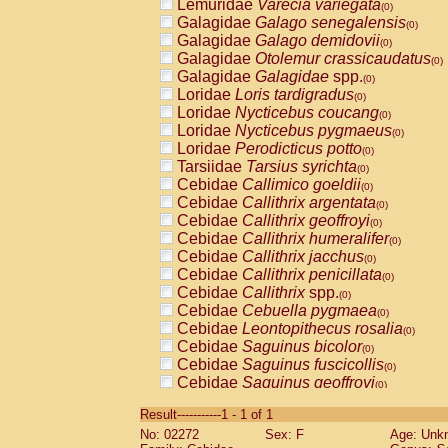
Lemuridae
Varecia variegata
(0)
Galagidae
Galago senegalensis
(0)
Galagidae
Galago demidovii
(0)
Galagidae
Otolemur crassicaudatus
(0)
Galagidae
Galagidae
spp.
(0)
Loridae
Loris tardigradus
(0)
Loridae
Nycticebus coucang
(0)
Loridae
Nycticebus pygmaeus
(0)
Loridae
Perodicticus potto
(0)
Tarsiidae
Tarsius syrichta
(0)
Cebidae
Callimico goeldii
(0)
Cebidae
Callithrix argentata
(0)
Cebidae
Callithrix geoffroyi
(0)
Cebidae
Callithrix humeralifer
(0)
Cebidae
Callithrix jacchus
(0)
Cebidae
Callithrix penicillata
(0)
Cebidae
Callithrix
spp.
(0)
Cebidae
Cebuella pygmaea
(0)
Cebidae
Leontopithecus rosalia
(0)
Cebidae
Saguinus bicolor
(0)
Cebidae
Saguinus fuscicollis
(0)
Cebidae
Saguinus geoffroyi
(0)
Cebidae
Saguinus imperator
(0)
Result-----------1 - 1 of 1
Cebidae
Saguinus labiatus
(0)
No: 02272
Sex: F
Age: Unk
Cebidae
Saguinus leucopus
(0)