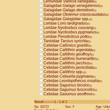
Lemuridae
Varecia variegata
(0)
Galagidae
Galago senegalensis
(0)
Galagidae
Galago demidovii
(0)
Galagidae
Otolemur crassicaudatus
(0)
Galagidae
Galagidae
spp.
(0)
Loridae
Loris tardigradus
(0)
Loridae
Nycticebus coucang
(0)
Loridae
Nycticebus pygmaeus
(0)
Loridae
Perodicticus potto
(0)
Tarsiidae
Tarsius syrichta
(0)
Cebidae
Callimico goeldii
(0)
Cebidae
Callithrix argentata
(0)
Cebidae
Callithrix geoffroyi
(0)
Cebidae
Callithrix humeralifer
(0)
Cebidae
Callithrix jacchus
(0)
Cebidae
Callithrix penicillata
(0)
Cebidae
Callithrix
spp.
(0)
Cebidae
Cebuella pygmaea
(0)
Cebidae
Leontopithecus rosalia
(0)
Cebidae
Saguinus bicolor
(0)
Cebidae
Saguinus fuscicollis
(0)
Cebidae
Saguinus geoffroyi
(0)
Cebidae
Saguinus imperator
(0)
Result-----------1 - 1 of 1
Cebidae
Saguinus labiatus
(0)
No: 02272
Sex: F
Age: Unk
Cebidae
Saguinus leucopus
(0)