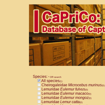
Species:
* OR search
All species
(1)
Cheirogaleidae
Microcebus murinus
(0)
Lemuridae
Eulemur fulvus
(0)
Lemuridae
Eulemur macaco
(0)
Lemuridae
Eulemur mongoz
(0)
Lemuridae
Lemur catta
(0)