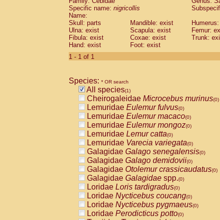
Family: Cebidae
Genus:
S
Cebidae
Saguinus midas
(0)
Specific name:
nigricollis
Subspecif
Cebidae
Saguinus mystax
(0)
Name:
Cebidae
Saguinus nigricollis
Skull: parts
Mandible: exist
(1)
Humerus: 
Cebidae
Saguinus oedipus
Ulna: exist
Scapula: exist
Femur: ex
(0)
Fibula: exist
Coxae: exist
Trunk: exi
Cebidae
Saguinus weddelli
(0)
Hand: exist
Foot: exist
Cebidae
Saguinus
spp.
(0)
Cebidae
Aotus trivirgatus
1 - 1 of 1
(0)
Cebidae
Cebus albifrons
(0)
Cebidae
Cebus apella
(0)
Species:
Cebidae
Cebus capucinus
* OR search
(0)
All species
Cebidae
Cebus nigrivittatus
(1)
(0)
Cheirogaleidae
Microcebus murinus
Cebidae
Cebus
spp.
(0)
(0)
Lemuridae
Eulemur fulvus
Cebidae
Saimiri boliviensis
(0)
(0)
Lemuridae
Eulemur macaco
Cebidae
Saimiri sciureus
(0)
(0)
Lemuridae
Eulemur mongoz
Atelidae
Alouatta caraya
(0)
(0)
Lemuridae
Lemur catta
Atelidae
Alouatta fusca
(0)
(0)
Lemuridae
Varecia variegata
Atelidae
Alouatta seniculus
(0)
(0)
Galagidae
Galago senegalensis
Atelidae
Alouatta
spp.
(0)
(0)
Galagidae
Galago demidovii
Atelidae
Ateles belzebuth
(0)
(0)
Galagidae
Otolemur crassicaudatus
Atelidae
Ateles geoffroyi
(0)
(0)
Galagidae
Galagidae
spp.
Atelidae
Ateles paniscus
(0)
(0)
Loridae
Loris tardigradus
Atelidae
Ateles
spp.
(0)
(0)
Loridae
Nycticebus coucang
Atelidae
Lagothrix lagothricha
(0)
(0)
Loridae
Nycticebus pygmaeus
Atelidae
Lagothrix lagothricha cana
(0)
(0)
Loridae
Perodicticus potto
Pitheciidae
Cacajao calvus rubicundu
(0)