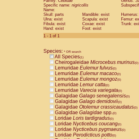
Family: Cebidae
Genus:
S
Cebidae
Saguinus midas
(0)
Specific name:
nigricollis
Subspecif
Cebidae
Saguinus mystax
(0)
Name:
Cebidae
Saguinus nigricollis
Skull: parts
Mandible: exist
(1)
Humerus: 
Cebidae
Saguinus oedipus
Ulna: exist
Scapula: exist
Femur: ex
(0)
Fibula: exist
Coxae: exist
Trunk: exi
Cebidae
Saguinus weddelli
(0)
Hand: exist
Foot: exist
Cebidae
Saguinus
spp.
(0)
Cebidae
Aotus trivirgatus
1 - 1 of 1
(0)
Cebidae
Cebus albifrons
(0)
Cebidae
Cebus apella
(0)
Species:
Cebidae
Cebus capucinus
* OR search
(0)
All Species
Cebidae
Cebus nigrivittatus
(1)
(0)
Cheirogaleidae
Microcebus murinus
Cebidae
Cebus
spp.
(0)
(0)
Lemuridae
Eulemur fulvus
Cebidae
Saimiri boliviensis
(0)
(0)
Lemuridae
Eulemur macaco
Cebidae
Saimiri sciureus
(0)
(0)
Lemuridae
Eulemur mongoz
Atelidae
Alouatta caraya
(0)
(0)
Lemuridae
Lemur catta
Atelidae
Alouatta fusca
(0)
(0)
Lemuridae
Varecia variegata
Atelidae
Alouatta seniculus
(0)
(0)
Galagidae
Galago senegalensis
Atelidae
Alouatta
spp.
(0)
(0)
Galagidae
Galago demidovii
Atelidae
Ateles belzebuth
(0)
(0)
Galagidae
Otolemur crassicaudatus
Atelidae
Ateles geoffroyi
(0)
(0)
Galagidae
Galagidae
spp.
Atelidae
Ateles paniscus
(0)
(0)
Loridae
Loris tardigradus
Atelidae
Ateles
spp.
(0)
(0)
Loridae
Nycticebus coucang
Atelidae
Lagothrix lagothricha
(0)
(0)
Loridae
Nycticebus pygmaeus
Atelidae
Lagothrix lagothricha cana
(0)
(0)
Loridae
Perodicticus potto
Pitheciidae
Cacajao calvus rubicundu
(0)