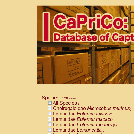
Species:
* OR search
All Species
(1)
Cheirogaleidae
Microcebus murinus
(0)
Lemuridae
Eulemur fulvus
(0)
Lemuridae
Eulemur macaco
(0)
Lemuridae
Eulemur mongoz
(0)
Lemuridae
Lemur catta
(0)