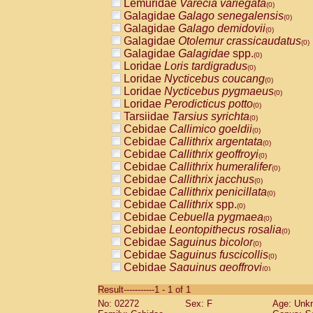
Lemuridae
Varecia variegata
(0)
Galagidae
Galago senegalensis
(0)
Galagidae
Galago demidovii
(0)
Galagidae
Otolemur crassicaudatus
(0)
Galagidae
Galagidae
spp.
(0)
Loridae
Loris tardigradus
(0)
Loridae
Nycticebus coucang
(0)
Loridae
Nycticebus pygmaeus
(0)
Loridae
Perodicticus potto
(0)
Tarsiidae
Tarsius syrichta
(0)
Cebidae
Callimico goeldii
(0)
Cebidae
Callithrix argentata
(0)
Cebidae
Callithrix geoffroyi
(0)
Cebidae
Callithrix humeralifer
(0)
Cebidae
Callithrix jacchus
(0)
Cebidae
Callithrix penicillata
(0)
Cebidae
Callithrix
spp.
(0)
Cebidae
Cebuella pygmaea
(0)
Cebidae
Leontopithecus rosalia
(0)
Cebidae
Saguinus bicolor
(0)
Cebidae
Saguinus fuscicollis
(0)
Cebidae
Saguinus geoffroyi
(0)
Cebidae
Saguinus imperator
(0)
Result-----------1 - 1 of 1
Cebidae
Saguinus labiatus
(0)
No: 02272
Sex: F
Age: Unk
Cebidae
Saguinus leucopus
(0)