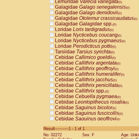
Lemuridae
Varecia variegata
(0)
Galagidae
Galago senegalensis
(0)
Galagidae
Galago demidovii
(0)
Galagidae
Otolemur crassicaudatus
(0)
Galagidae
Galagidae
spp.
(0)
Loridae
Loris tardigradus
(0)
Loridae
Nycticebus coucang
(0)
Loridae
Nycticebus pygmaeus
(0)
Loridae
Perodicticus potto
(0)
Tarsiidae
Tarsius syrichta
(0)
Cebidae
Callimico goeldii
(0)
Cebidae
Callithrix argentata
(0)
Cebidae
Callithrix geoffroyi
(0)
Cebidae
Callithrix humeralifer
(0)
Cebidae
Callithrix jacchus
(0)
Cebidae
Callithrix penicillata
(0)
Cebidae
Callithrix
spp.
(0)
Cebidae
Cebuella pygmaea
(0)
Cebidae
Leontopithecus rosalia
(0)
Cebidae
Saguinus bicolor
(0)
Cebidae
Saguinus fuscicollis
(0)
Cebidae
Saguinus geoffroyi
(0)
Cebidae
Saguinus imperator
(0)
Result-----------1 - 1 of 1
Cebidae
Saguinus labiatus
(0)
No: 02272
Sex: F
Age: Unk
Cebidae
Saguinus leucopus
(0)