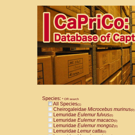
Species:
* OR search
All Species
(1)
Cheirogaleidae
Microcebus murinus
(0)
Lemuridae
Eulemur fulvus
(0)
Lemuridae
Eulemur macaco
(0)
Lemuridae
Eulemur mongoz
(0)
Lemuridae
Lemur catta
(0)