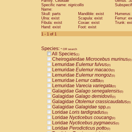
Family: Cebidae
Genus:
S
Cebidae
Saguinus midas
(0)
Specific name:
nigricollis
Subspecif
Cebidae
Saguinus mystax
(0)
Name:
Cebidae
Saguinus nigricollis
Skull: parts
Mandible: exist
(1)
Humerus: 
Cebidae
Saguinus oedipus
Ulna: exist
Scapula: exist
Femur: ex
(0)
Fibula: exist
Coxae: exist
Trunk: exi
Cebidae
Saguinus weddelli
(0)
Hand: exist
Foot: exist
Cebidae
Saguinus
spp.
(0)
Cebidae
Aotus trivirgatus
1 - 1 of 1
(0)
Cebidae
Cebus albifrons
(0)
Cebidae
Cebus apella
(0)
Species:
Cebidae
Cebus capucinus
* OR search
(0)
All Species
Cebidae
Cebus nigrivittatus
(1)
(0)
Cheirogaleidae
Microcebus murinus
Cebidae
Cebus
spp.
(0)
(0)
Lemuridae
Eulemur fulvus
Cebidae
Saimiri boliviensis
(0)
(0)
Lemuridae
Eulemur macaco
Cebidae
Saimiri sciureus
(0)
(0)
Lemuridae
Eulemur mongoz
Atelidae
Alouatta caraya
(0)
(0)
Lemuridae
Lemur catta
Atelidae
Alouatta fusca
(0)
(0)
Lemuridae
Varecia variegata
Atelidae
Alouatta seniculus
(0)
(0)
Galagidae
Galago senegalensis
Atelidae
Alouatta
spp.
(0)
(0)
Galagidae
Galago demidovii
Atelidae
Ateles belzebuth
(0)
(0)
Galagidae
Otolemur crassicaudatus
Atelidae
Ateles geoffroyi
(0)
(0)
Galagidae
Galagidae
spp.
Atelidae
Ateles paniscus
(0)
(0)
Loridae
Loris tardigradus
Atelidae
Ateles
spp.
(0)
(0)
Loridae
Nycticebus coucang
Atelidae
Lagothrix lagothricha
(0)
(0)
Loridae
Nycticebus pygmaeus
Atelidae
Lagothrix lagothricha cana
(0)
(0)
Loridae
Perodicticus potto
Pitheciidae
Cacajao calvus rubicundu
(0)