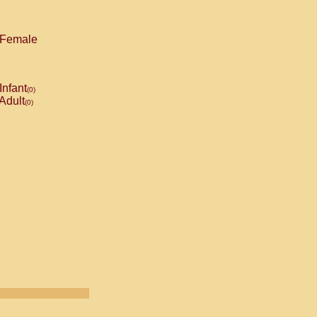
Female
Infant
(0)
Adult
(0)