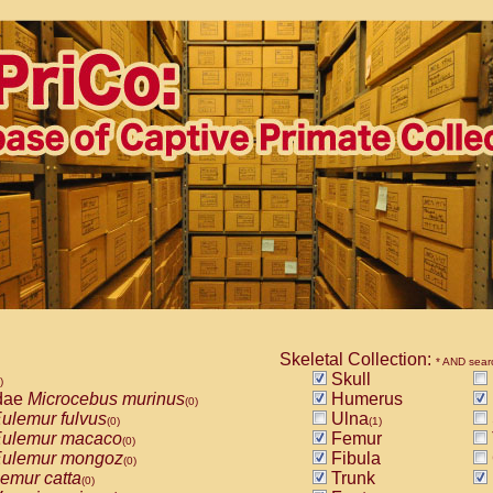
Skeletal Collection:
* AND sear
Skull
)
dae
Microcebus murinus
Humerus
(0)
ulemur fulvus
Ulna
(0)
(1)
ulemur macaco
Femur
(0)
ulemur mongoz
Fibula
(0)
emur catta
Trunk
(0)