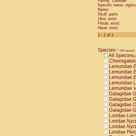
Family: Cebidae
Cebidae
Sa
Specific name:
nigrico
Cebidae
Sa
Name:
Cebidae
Sag
Skull: parts
Cebidae
Sa
Ulna: exist
Fibula: exist
Cebidae
Sag
Hand: exist
Cebidae
Sa
Cebidae
Aot
1 - 1 of 1
Cebidae
Ceb
Cebidae
Ceb
Species:
Cebidae
Ce
* OR search
All Species
Cebidae
Ceb
(1
Cheirogalei
Cebidae
Ce
Lemuridae
E
Cebidae
Sai
Lemuridae
E
Cebidae
Sai
Lemuridae
E
Atelidae
Alo
Lemuridae
L
Atelidae
Alo
Lemuridae
V
Atelidae
Alo
Galagidae
G
Atelidae
Alo
Galagidae
G
Atelidae
Ate
Galagidae
O
Atelidae
Ate
Galagidae
G
Atelidae
Ate
Loridae
Lori
Atelidae
Ate
Loridae
Nyc
Atelidae
Lag
Loridae
Nyc
Atelidae
Lag
Loridae
Pero
Pitheciidae