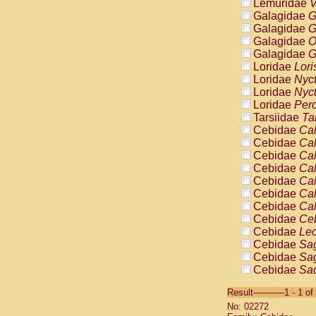
Lemuridae
V
Galagidae
G
Galagidae
G
Galagidae
O
Galagidae
G
Loridae
Lori
Loridae
Nyc
Loridae
Nyc
Loridae
Pero
Tarsiidae
Ta
Cebidae
Cal
Cebidae
Cal
Cebidae
Cal
Cebidae
Cal
Cebidae
Cal
Cebidae
Cal
Cebidae
Cal
Cebidae
Ce
Cebidae
Leo
Cebidae
Sag
Cebidae
Sag
Cebidae
Sag
Cebidae
Sag
Result-----------1 - 1 of
Cebidae
Sag
No: 02272
Cebidae
Sa