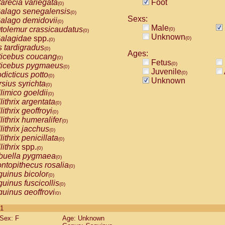
arecia variegata
Foot
(0)
alago senegalensis
(0)
Sexs:
alago demidovii
(0)
Male
tolemur crassicaudatus
(0)
(0)
Unknown
alagidae
spp.
(0)
(0)
s tardigradus
(0)
Ages:
ticebus coucang
(0)
Fetus
(0)
ticebus pygmaeus
(0)
Juvenile
(0)
dicticus potto
(0)
Unknown
rsius syrichta
(0)
limico goeldii
(0)
lithrix argentata
(0)
lithrix geoffroyi
(0)
lithrix humeralifer
(0)
lithrix jacchus
(0)
lithrix penicillata
(0)
lithrix
spp.
(0)
buella pygmaea
(0)
ntopithecus rosalia
(0)
uinus bicolor
(0)
uinus fuscicollis
(0)
uinus geoffroyi
(0)
uinus imperator
(0)
 1
uinus labiatus
(0)
Sex: F
Age: Unknown
guinus leucopus
(0)