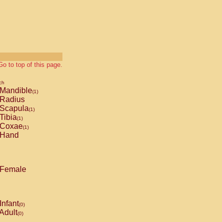
Go to top of this page.
ch
Mandible
(1)
Radius
Scapula
(1)
Tibia
(1)
Coxae
(1)
Hand
Female
Infant
(0)
Adult
(0)