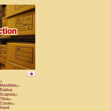
ch
Mandible
(1)
Radius
Scapula
(1)
Tibia
(1)
Coxae
(1)
Hand