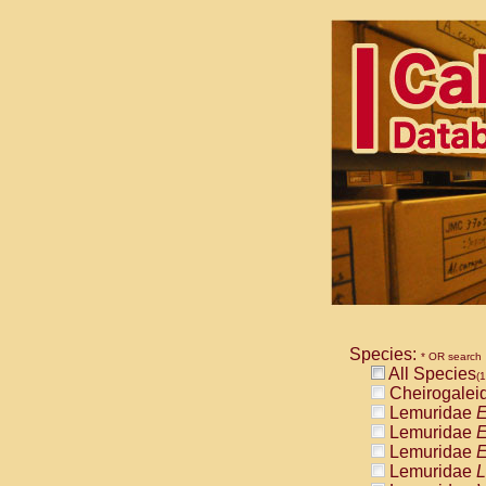
Species:
* OR search
All Species
(1
Cheirogalei
Lemuridae
E
Lemuridae
E
Lemuridae
E
Lemuridae
L