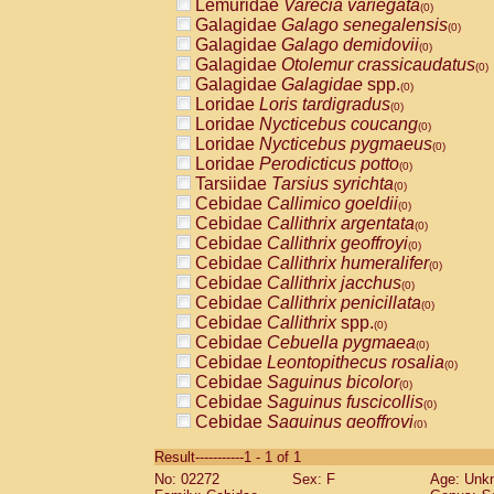
Lemuridae
Varecia variegata
(0)
Galagidae
Galago senegalensis
(0)
Galagidae
Galago demidovii
(0)
Galagidae
Otolemur crassicaudatus
(0)
Galagidae
Galagidae
spp.
(0)
Loridae
Loris tardigradus
(0)
Loridae
Nycticebus coucang
(0)
Loridae
Nycticebus pygmaeus
(0)
Loridae
Perodicticus potto
(0)
Tarsiidae
Tarsius syrichta
(0)
Cebidae
Callimico goeldii
(0)
Cebidae
Callithrix argentata
(0)
Cebidae
Callithrix geoffroyi
(0)
Cebidae
Callithrix humeralifer
(0)
Cebidae
Callithrix jacchus
(0)
Cebidae
Callithrix penicillata
(0)
Cebidae
Callithrix
spp.
(0)
Cebidae
Cebuella pygmaea
(0)
Cebidae
Leontopithecus rosalia
(0)
Cebidae
Saguinus bicolor
(0)
Cebidae
Saguinus fuscicollis
(0)
Cebidae
Saguinus geoffroyi
(0)
Cebidae
Saguinus imperator
(0)
Result-----------1 - 1 of 1
Cebidae
Saguinus labiatus
(0)
No: 02272
Sex: F
Age: Unk
Cebidae
Saguinus leucopus
(0)