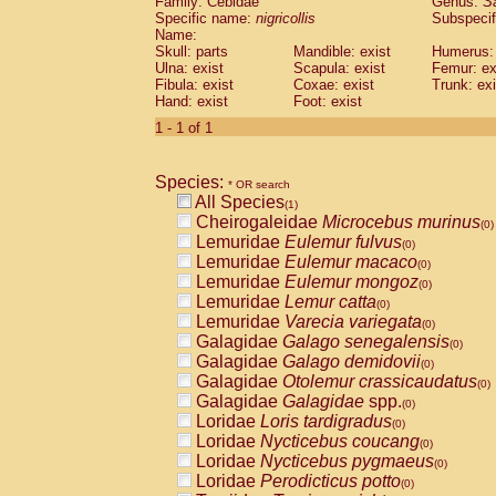
Family: Cebidae
Genus:
S
Cebidae
Saguinus midas
(0)
Specific name:
nigricollis
Subspecif
Cebidae
Saguinus mystax
(0)
Name:
Cebidae
Saguinus nigricollis
Skull: parts
Mandible: exist
(1)
Humerus: 
Cebidae
Saguinus oedipus
Ulna: exist
Scapula: exist
Femur: ex
(0)
Fibula: exist
Coxae: exist
Trunk: exi
Cebidae
Saguinus weddelli
(0)
Hand: exist
Foot: exist
Cebidae
Saguinus
spp.
(0)
Cebidae
Aotus trivirgatus
1 - 1 of 1
(0)
Cebidae
Cebus albifrons
(0)
Cebidae
Cebus apella
(0)
Species:
Cebidae
Cebus capucinus
* OR search
(0)
All Species
Cebidae
Cebus nigrivittatus
(1)
(0)
Cheirogaleidae
Microcebus murinus
Cebidae
Cebus
spp.
(0)
(0)
Lemuridae
Eulemur fulvus
Cebidae
Saimiri boliviensis
(0)
(0)
Lemuridae
Eulemur macaco
Cebidae
Saimiri sciureus
(0)
(0)
Lemuridae
Eulemur mongoz
Atelidae
Alouatta caraya
(0)
(0)
Lemuridae
Lemur catta
Atelidae
Alouatta fusca
(0)
(0)
Lemuridae
Varecia variegata
Atelidae
Alouatta seniculus
(0)
(0)
Galagidae
Galago senegalensis
Atelidae
Alouatta
spp.
(0)
(0)
Galagidae
Galago demidovii
Atelidae
Ateles belzebuth
(0)
(0)
Galagidae
Otolemur crassicaudatus
Atelidae
Ateles geoffroyi
(0)
(0)
Galagidae
Galagidae
spp.
Atelidae
Ateles paniscus
(0)
(0)
Loridae
Loris tardigradus
Atelidae
Ateles
spp.
(0)
(0)
Loridae
Nycticebus coucang
Atelidae
Lagothrix lagothricha
(0)
(0)
Loridae
Nycticebus pygmaeus
Atelidae
Lagothrix lagothricha cana
(0)
(0)
Loridae
Perodicticus potto
Pitheciidae
Cacajao calvus rubicundu
(0)