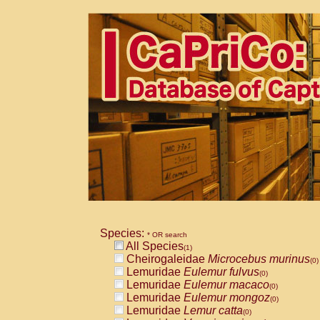
Species:
* OR search
All Species
(1)
Cheirogaleidae
Microcebus murinus
(0)
Lemuridae
Eulemur fulvus
(0)
Lemuridae
Eulemur macaco
(0)
Lemuridae
Eulemur mongoz
(0)
Lemuridae
Lemur catta
(0)