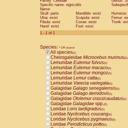
Family: Cebidae
Genus:
S
Cebidae
Saguinus midas
(0)
Specific name:
nigricollis
Subspecif
Cebidae
Saguinus mystax
(0)
Name:
Cebidae
Saguinus nigricollis
Skull: parts
Mandible: exist
(1)
Humerus: 
Cebidae
Saguinus oedipus
Ulna: exist
Scapula: exist
Femur: ex
(0)
Fibula: exist
Coxae: exist
Trunk: exi
Cebidae
Saguinus weddelli
(0)
Hand: exist
Foot: exist
Cebidae
Saguinus
spp.
(0)
Cebidae
Aotus trivirgatus
1 - 1 of 1
(0)
Cebidae
Cebus albifrons
(0)
Cebidae
Cebus apella
(0)
Species:
Cebidae
Cebus capucinus
* OR search
(0)
All species
Cebidae
Cebus nigrivittatus
(1)
(0)
Cheirogaleidae
Microcebus murinus
Cebidae
Cebus
spp.
(0)
(0)
Lemuridae
Eulemur fulvus
Cebidae
Saimiri boliviensis
(0)
(0)
Lemuridae
Eulemur macaco
Cebidae
Saimiri sciureus
(0)
(0)
Lemuridae
Eulemur mongoz
Atelidae
Alouatta caraya
(0)
(0)
Lemuridae
Lemur catta
Atelidae
Alouatta fusca
(0)
(0)
Lemuridae
Varecia variegata
Atelidae
Alouatta seniculus
(0)
(0)
Galagidae
Galago senegalensis
Atelidae
Alouatta
spp.
(0)
(0)
Galagidae
Galago demidovii
Atelidae
Ateles belzebuth
(0)
(0)
Galagidae
Otolemur crassicaudatus
Atelidae
Ateles geoffroyi
(0)
(0)
Galagidae
Galagidae
spp.
Atelidae
Ateles paniscus
(0)
(0)
Loridae
Loris tardigradus
Atelidae
Ateles
spp.
(0)
(0)
Loridae
Nycticebus coucang
Atelidae
Lagothrix lagothricha
(0)
(0)
Loridae
Nycticebus pygmaeus
Atelidae
Lagothrix lagothricha cana
(0)
(0)
Loridae
Perodicticus potto
Pitheciidae
Cacajao calvus rubicundu
(0)