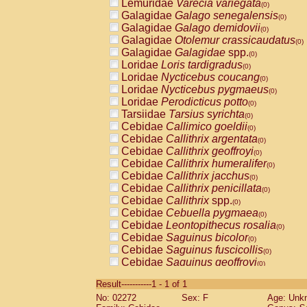
Lemuridae
Varecia variegata
(0)
Galagidae
Galago senegalensis
(0)
Galagidae
Galago demidovii
(0)
Galagidae
Otolemur crassicaudatus
(0)
Galagidae
Galagidae
spp.
(0)
Loridae
Loris tardigradus
(0)
Loridae
Nycticebus coucang
(0)
Loridae
Nycticebus pygmaeus
(0)
Loridae
Perodicticus potto
(0)
Tarsiidae
Tarsius syrichta
(0)
Cebidae
Callimico goeldii
(0)
Cebidae
Callithrix argentata
(0)
Cebidae
Callithrix geoffroyi
(0)
Cebidae
Callithrix humeralifer
(0)
Cebidae
Callithrix jacchus
(0)
Cebidae
Callithrix penicillata
(0)
Cebidae
Callithrix
spp.
(0)
Cebidae
Cebuella pygmaea
(0)
Cebidae
Leontopithecus rosalia
(0)
Cebidae
Saguinus bicolor
(0)
Cebidae
Saguinus fuscicollis
(0)
Cebidae
Saguinus geoffroyi
(0)
Cebidae
Saguinus imperator
(0)
Result-----------1 - 1 of 1
Cebidae
Saguinus labiatus
(0)
No: 02272
Sex: F
Age: Unk
Cebidae
Saguinus leucopus
(0)