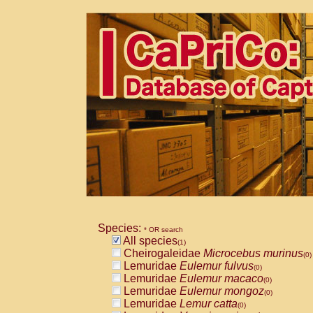
Species:
* OR search
All species
(1)
Cheirogaleidae
Microcebus murinus
(0)
Lemuridae
Eulemur fulvus
(0)
Lemuridae
Eulemur macaco
(0)
Lemuridae
Eulemur mongoz
(0)
Lemuridae
Lemur catta
(0)