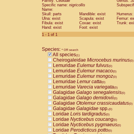
Family: Cebidae
Genus:
S
Cebidae
Saguinus midas
(0)
Specific name:
nigricollis
Subspecif
Cebidae
Saguinus mystax
(0)
Name:
Cebidae
Saguinus nigricollis
Skull: parts
Mandible: exist
(1)
Humerus: 
Cebidae
Saguinus oedipus
Ulna: exist
Scapula: exist
Femur: ex
(0)
Fibula: exist
Coxae: exist
Trunk: exi
Cebidae
Saguinus weddelli
(0)
Hand: exist
Foot: exist
Cebidae
Saguinus
spp.
(0)
Cebidae
Aotus trivirgatus
1 - 1 of 1
(0)
Cebidae
Cebus albifrons
(0)
Cebidae
Cebus apella
(0)
Species:
Cebidae
Cebus capucinus
* OR search
(0)
All species
Cebidae
Cebus nigrivittatus
(1)
(0)
Cheirogaleidae
Microcebus murinus
Cebidae
Cebus
spp.
(0)
(0)
Lemuridae
Eulemur fulvus
Cebidae
Saimiri boliviensis
(0)
(0)
Lemuridae
Eulemur macaco
Cebidae
Saimiri sciureus
(0)
(0)
Lemuridae
Eulemur mongoz
Atelidae
Alouatta caraya
(0)
(0)
Lemuridae
Lemur catta
Atelidae
Alouatta fusca
(0)
(0)
Lemuridae
Varecia variegata
Atelidae
Alouatta seniculus
(0)
(0)
Galagidae
Galago senegalensis
Atelidae
Alouatta
spp.
(0)
(0)
Galagidae
Galago demidovii
Atelidae
Ateles belzebuth
(0)
(0)
Galagidae
Otolemur crassicaudatus
Atelidae
Ateles geoffroyi
(0)
(0)
Galagidae
Galagidae
spp.
Atelidae
Ateles paniscus
(0)
(0)
Loridae
Loris tardigradus
Atelidae
Ateles
spp.
(0)
(0)
Loridae
Nycticebus coucang
Atelidae
Lagothrix lagothricha
(0)
(0)
Loridae
Nycticebus pygmaeus
Atelidae
Lagothrix lagothricha cana
(0)
(0)
Loridae
Perodicticus potto
Pitheciidae
Cacajao calvus rubicundu
(0)