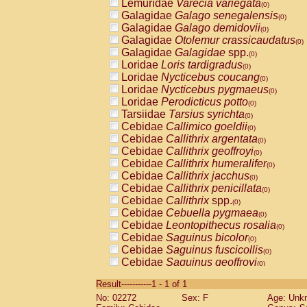
Lemuridae
Varecia variegata
(0)
Galagidae
Galago senegalensis
(0)
Galagidae
Galago demidovii
(0)
Galagidae
Otolemur crassicaudatus
(0)
Galagidae
Galagidae
spp.
(0)
Loridae
Loris tardigradus
(0)
Loridae
Nycticebus coucang
(0)
Loridae
Nycticebus pygmaeus
(0)
Loridae
Perodicticus potto
(0)
Tarsiidae
Tarsius syrichta
(0)
Cebidae
Callimico goeldii
(0)
Cebidae
Callithrix argentata
(0)
Cebidae
Callithrix geoffroyi
(0)
Cebidae
Callithrix humeralifer
(0)
Cebidae
Callithrix jacchus
(0)
Cebidae
Callithrix penicillata
(0)
Cebidae
Callithrix
spp.
(0)
Cebidae
Cebuella pygmaea
(0)
Cebidae
Leontopithecus rosalia
(0)
Cebidae
Saguinus bicolor
(0)
Cebidae
Saguinus fuscicollis
(0)
Cebidae
Saguinus geoffroyi
(0)
Cebidae
Saguinus imperator
(0)
Result-----------1 - 1 of 1
Cebidae
Saguinus labiatus
(0)
No: 02272
Sex: F
Age: Unk
Cebidae
Saguinus leucopus
(0)