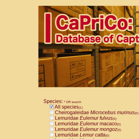
Species:
* OR search
All species
(1)
Cheirogaleidae
Microcebus murinus
(0)
Lemuridae
Eulemur fulvus
(0)
Lemuridae
Eulemur macaco
(0)
Lemuridae
Eulemur mongoz
(0)
Lemuridae
Lemur catta
(0)