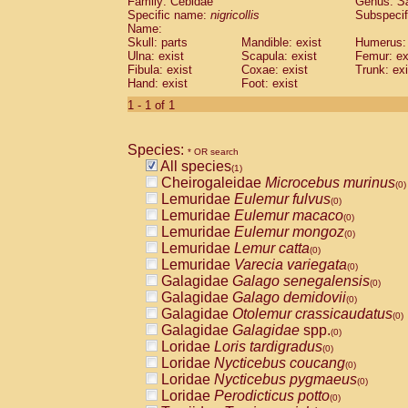
Family: Cebidae
Genus:
S
Cebidae
Saguinus midas
(0)
Specific name:
nigricollis
Subspecif
Cebidae
Saguinus mystax
(0)
Name:
Cebidae
Saguinus nigricollis
Skull: parts
Mandible: exist
(1)
Humerus: 
Cebidae
Saguinus oedipus
Ulna: exist
Scapula: exist
Femur: ex
(0)
Fibula: exist
Coxae: exist
Trunk: exi
Cebidae
Saguinus weddelli
(0)
Hand: exist
Foot: exist
Cebidae
Saguinus
spp.
(0)
Cebidae
Aotus trivirgatus
1 - 1 of 1
(0)
Cebidae
Cebus albifrons
(0)
Cebidae
Cebus apella
(0)
Species:
Cebidae
Cebus capucinus
* OR search
(0)
All species
Cebidae
Cebus nigrivittatus
(1)
(0)
Cheirogaleidae
Microcebus murinus
Cebidae
Cebus
spp.
(0)
(0)
Lemuridae
Eulemur fulvus
Cebidae
Saimiri boliviensis
(0)
(0)
Lemuridae
Eulemur macaco
Cebidae
Saimiri sciureus
(0)
(0)
Lemuridae
Eulemur mongoz
Atelidae
Alouatta caraya
(0)
(0)
Lemuridae
Lemur catta
Atelidae
Alouatta fusca
(0)
(0)
Lemuridae
Varecia variegata
Atelidae
Alouatta seniculus
(0)
(0)
Galagidae
Galago senegalensis
Atelidae
Alouatta
spp.
(0)
(0)
Galagidae
Galago demidovii
Atelidae
Ateles belzebuth
(0)
(0)
Galagidae
Otolemur crassicaudatus
Atelidae
Ateles geoffroyi
(0)
(0)
Galagidae
Galagidae
spp.
Atelidae
Ateles paniscus
(0)
(0)
Loridae
Loris tardigradus
Atelidae
Ateles
spp.
(0)
(0)
Loridae
Nycticebus coucang
Atelidae
Lagothrix lagothricha
(0)
(0)
Loridae
Nycticebus pygmaeus
Atelidae
Lagothrix lagothricha cana
(0)
(0)
Loridae
Perodicticus potto
Pitheciidae
Cacajao calvus rubicundu
(0)