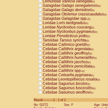
Lemuridae
Varecia variegata
(0)
Galagidae
Galago senegalensis
(0)
Galagidae
Galago demidovii
(0)
Galagidae
Otolemur crassicaudatus
(0)
Galagidae
Galagidae
spp.
(0)
Loridae
Loris tardigradus
(0)
Loridae
Nycticebus coucang
(0)
Loridae
Nycticebus pygmaeus
(0)
Loridae
Perodicticus potto
(0)
Tarsiidae
Tarsius syrichta
(0)
Cebidae
Callimico goeldii
(0)
Cebidae
Callithrix argentata
(0)
Cebidae
Callithrix geoffroyi
(0)
Cebidae
Callithrix humeralifer
(0)
Cebidae
Callithrix jacchus
(0)
Cebidae
Callithrix penicillata
(0)
Cebidae
Callithrix
spp.
(0)
Cebidae
Cebuella pygmaea
(0)
Cebidae
Leontopithecus rosalia
(0)
Cebidae
Saguinus bicolor
(0)
Cebidae
Saguinus fuscicollis
(0)
Cebidae
Saguinus geoffroyi
(0)
Cebidae
Saguinus imperator
(0)
Result-----------1 - 1 of 1
Cebidae
Saguinus labiatus
(0)
No: 02272
Sex: F
Age: Unk
Cebidae
Saguinus leucopus
(0)