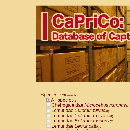
Species:
* OR search
All species
(1)
Cheirogaleidae
Microcebus murinus
(0)
Lemuridae
Eulemur fulvus
(0)
Lemuridae
Eulemur macaco
(0)
Lemuridae
Eulemur mongoz
(0)
Lemuridae
Lemur catta
(0)