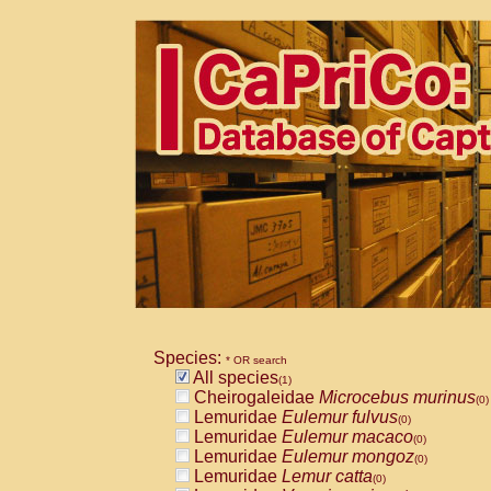
Species:
* OR search
All species
(1)
Cheirogaleidae
Microcebus murinus
(0)
Lemuridae
Eulemur fulvus
(0)
Lemuridae
Eulemur macaco
(0)
Lemuridae
Eulemur mongoz
(0)
Lemuridae
Lemur catta
(0)