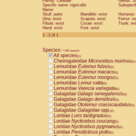
Family: Cebidae
Genus:
S
Cebidae
Saguinus midas
(0)
Specific name:
nigricollis
Subspecif
Cebidae
Saguinus mystax
(0)
Name:
Cebidae
Saguinus nigricollis
Skull: parts
Mandible: exist
(1)
Humerus: 
Cebidae
Saguinus oedipus
Ulna: exist
Scapula: exist
Femur: ex
(0)
Fibula: exist
Coxae: exist
Trunk: exi
Cebidae
Saguinus weddelli
(0)
Hand: exist
Foot: exist
Cebidae
Saguinus
spp.
(0)
Cebidae
Aotus trivirgatus
1 - 1 of 1
(0)
Cebidae
Cebus albifrons
(0)
Cebidae
Cebus apella
(0)
Species:
Cebidae
Cebus capucinus
* OR search
(0)
All species
Cebidae
Cebus nigrivittatus
(1)
(0)
Cheirogaleidae
Microcebus murinus
Cebidae
Cebus
spp.
(0)
(0)
Lemuridae
Eulemur fulvus
Cebidae
Saimiri boliviensis
(0)
(0)
Lemuridae
Eulemur macaco
Cebidae
Saimiri sciureus
(0)
(0)
Lemuridae
Eulemur mongoz
Atelidae
Alouatta caraya
(0)
(0)
Lemuridae
Lemur catta
Atelidae
Alouatta fusca
(0)
(0)
Lemuridae
Varecia variegata
Atelidae
Alouatta seniculus
(0)
(0)
Galagidae
Galago senegalensis
Atelidae
Alouatta
spp.
(0)
(0)
Galagidae
Galago demidovii
Atelidae
Ateles belzebuth
(0)
(0)
Galagidae
Otolemur crassicaudatus
Atelidae
Ateles geoffroyi
(0)
(0)
Galagidae
Galagidae
spp.
Atelidae
Ateles paniscus
(0)
(0)
Loridae
Loris tardigradus
Atelidae
Ateles
spp.
(0)
(0)
Loridae
Nycticebus coucang
Atelidae
Lagothrix lagothricha
(0)
(0)
Loridae
Nycticebus pygmaeus
Atelidae
Lagothrix lagothricha cana
(0)
(0)
Loridae
Perodicticus potto
Pitheciidae
Cacajao calvus rubicundu
(0)