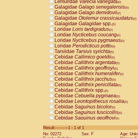
Lemuridae
Varecia variegata
(0)
Galagidae
Galago senegalensis
(0)
Galagidae
Galago demidovii
(0)
Galagidae
Otolemur crassicaudatus
(0)
Galagidae
Galagidae
spp.
(0)
Loridae
Loris tardigradus
(0)
Loridae
Nycticebus coucang
(0)
Loridae
Nycticebus pygmaeus
(0)
Loridae
Perodicticus potto
(0)
Tarsiidae
Tarsius syrichta
(0)
Cebidae
Callimico goeldii
(0)
Cebidae
Callithrix argentata
(0)
Cebidae
Callithrix geoffroyi
(0)
Cebidae
Callithrix humeralifer
(0)
Cebidae
Callithrix jacchus
(0)
Cebidae
Callithrix penicillata
(0)
Cebidae
Callithrix
spp.
(0)
Cebidae
Cebuella pygmaea
(0)
Cebidae
Leontopithecus rosalia
(0)
Cebidae
Saguinus bicolor
(0)
Cebidae
Saguinus fuscicollis
(0)
Cebidae
Saguinus geoffroyi
(0)
Cebidae
Saguinus imperator
(0)
Result-----------1 - 1 of 1
Cebidae
Saguinus labiatus
(0)
No: 02272
Sex: F
Age: Unk
Cebidae
Saguinus leucopus
(0)