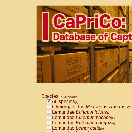
Species:
* OR search
All species
(1)
Cheirogaleidae
Microcebus murinus
(0)
Lemuridae
Eulemur fulvus
(0)
Lemuridae
Eulemur macaco
(0)
Lemuridae
Eulemur mongoz
(0)
Lemuridae
Lemur catta
(0)