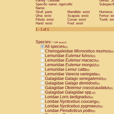
Family: Cebidae
Genus:
S
Cebidae
Saguinus midas
(0)
Specific name:
nigricollis
Subspecif
Cebidae
Saguinus mystax
(0)
Name:
Cebidae
Saguinus nigricollis
Skull: parts
Mandible: exist
(1)
Humerus: 
Cebidae
Saguinus oedipus
Ulna: exist
Scapula: exist
Femur: ex
(0)
Fibula: exist
Coxae: exist
Trunk: exi
Cebidae
Saguinus weddelli
(0)
Hand: exist
Foot: exist
Cebidae
Saguinus
spp.
(0)
Cebidae
Aotus trivirgatus
1 - 1 of 1
(0)
Cebidae
Cebus albifrons
(0)
Cebidae
Cebus apella
(0)
Species:
Cebidae
Cebus capucinus
* OR search
(0)
All species
Cebidae
Cebus nigrivittatus
(1)
(0)
Cheirogaleidae
Microcebus murinus
Cebidae
Cebus
spp.
(0)
(0)
Lemuridae
Eulemur fulvus
Cebidae
Saimiri boliviensis
(0)
(0)
Lemuridae
Eulemur macaco
Cebidae
Saimiri sciureus
(0)
(0)
Lemuridae
Eulemur mongoz
Atelidae
Alouatta caraya
(0)
(0)
Lemuridae
Lemur catta
Atelidae
Alouatta fusca
(0)
(0)
Lemuridae
Varecia variegata
Atelidae
Alouatta seniculus
(0)
(0)
Galagidae
Galago senegalensis
Atelidae
Alouatta
spp.
(0)
(0)
Galagidae
Galago demidovii
Atelidae
Ateles belzebuth
(0)
(0)
Galagidae
Otolemur crassicaudatus
Atelidae
Ateles geoffroyi
(0)
(0)
Galagidae
Galagidae
spp.
Atelidae
Ateles paniscus
(0)
(0)
Loridae
Loris tardigradus
Atelidae
Ateles
spp.
(0)
(0)
Loridae
Nycticebus coucang
Atelidae
Lagothrix lagothricha
(0)
(0)
Loridae
Nycticebus pygmaeus
Atelidae
Lagothrix lagothricha cana
(0)
(0)
Loridae
Perodicticus potto
Pitheciidae
Cacajao calvus rubicundu
(0)