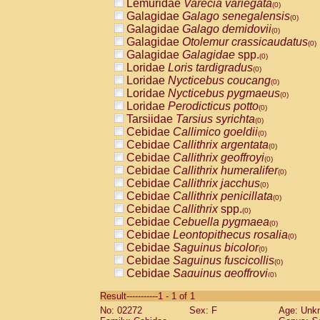
Lemuridae
Varecia variegata
(0)
Galagidae
Galago senegalensis
(0)
Galagidae
Galago demidovii
(0)
Galagidae
Otolemur crassicaudatus
(0)
Galagidae
Galagidae
spp.
(0)
Loridae
Loris tardigradus
(0)
Loridae
Nycticebus coucang
(0)
Loridae
Nycticebus pygmaeus
(0)
Loridae
Perodicticus potto
(0)
Tarsiidae
Tarsius syrichta
(0)
Cebidae
Callimico goeldii
(0)
Cebidae
Callithrix argentata
(0)
Cebidae
Callithrix geoffroyi
(0)
Cebidae
Callithrix humeralifer
(0)
Cebidae
Callithrix jacchus
(0)
Cebidae
Callithrix penicillata
(0)
Cebidae
Callithrix
spp.
(0)
Cebidae
Cebuella pygmaea
(0)
Cebidae
Leontopithecus rosalia
(0)
Cebidae
Saguinus bicolor
(0)
Cebidae
Saguinus fuscicollis
(0)
Cebidae
Saguinus geoffroyi
(0)
Cebidae
Saguinus imperator
(0)
Result-----------1 - 1 of 1
Cebidae
Saguinus labiatus
(0)
No: 02272
Sex: F
Age: Unk
Cebidae
Saguinus leucopus
(0)