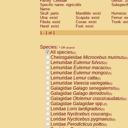
Family: Cebidae
Genus:
S
Cebidae
Saguinus midas
(0)
Specific name:
nigricollis
Subspecif
Cebidae
Saguinus mystax
(0)
Name:
Cebidae
Saguinus nigricollis
Skull: parts
Mandible: exist
(1)
Humerus: 
Cebidae
Saguinus oedipus
Ulna: exist
Scapula: exist
Femur: ex
(0)
Fibula: exist
Coxae: exist
Trunk: exi
Cebidae
Saguinus weddelli
(0)
Hand: exist
Foot: exist
Cebidae
Saguinus
spp.
(0)
Cebidae
Aotus trivirgatus
1 - 1 of 1
(0)
Cebidae
Cebus albifrons
(0)
Cebidae
Cebus apella
(0)
Species:
Cebidae
Cebus capucinus
* OR search
(0)
All species
Cebidae
Cebus nigrivittatus
(1)
(0)
Cheirogaleidae
Microcebus murinus
Cebidae
Cebus
spp.
(0)
(0)
Lemuridae
Eulemur fulvus
Cebidae
Saimiri boliviensis
(0)
(0)
Lemuridae
Eulemur macaco
Cebidae
Saimiri sciureus
(0)
(0)
Lemuridae
Eulemur mongoz
Atelidae
Alouatta caraya
(0)
(0)
Lemuridae
Lemur catta
Atelidae
Alouatta fusca
(0)
(0)
Lemuridae
Varecia variegata
Atelidae
Alouatta seniculus
(0)
(0)
Galagidae
Galago senegalensis
Atelidae
Alouatta
spp.
(0)
(0)
Galagidae
Galago demidovii
Atelidae
Ateles belzebuth
(0)
(0)
Galagidae
Otolemur crassicaudatus
Atelidae
Ateles geoffroyi
(0)
(0)
Galagidae
Galagidae
spp.
Atelidae
Ateles paniscus
(0)
(0)
Loridae
Loris tardigradus
Atelidae
Ateles
spp.
(0)
(0)
Loridae
Nycticebus coucang
Atelidae
Lagothrix lagothricha
(0)
(0)
Loridae
Nycticebus pygmaeus
Atelidae
Lagothrix lagothricha cana
(0)
(0)
Loridae
Perodicticus potto
Pitheciidae
Cacajao calvus rubicundu
(0)