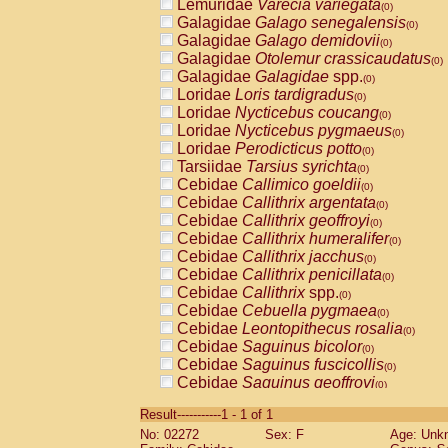
Lemuridae
Varecia variegata
(0)
Galagidae
Galago senegalensis
(0)
Galagidae
Galago demidovii
(0)
Galagidae
Otolemur crassicaudatus
(0)
Galagidae
Galagidae
spp.
(0)
Loridae
Loris tardigradus
(0)
Loridae
Nycticebus coucang
(0)
Loridae
Nycticebus pygmaeus
(0)
Loridae
Perodicticus potto
(0)
Tarsiidae
Tarsius syrichta
(0)
Cebidae
Callimico goeldii
(0)
Cebidae
Callithrix argentata
(0)
Cebidae
Callithrix geoffroyi
(0)
Cebidae
Callithrix humeralifer
(0)
Cebidae
Callithrix jacchus
(0)
Cebidae
Callithrix penicillata
(0)
Cebidae
Callithrix
spp.
(0)
Cebidae
Cebuella pygmaea
(0)
Cebidae
Leontopithecus rosalia
(0)
Cebidae
Saguinus bicolor
(0)
Cebidae
Saguinus fuscicollis
(0)
Cebidae
Saguinus geoffroyi
(0)
Cebidae
Saguinus imperator
(0)
Result-----------1 - 1 of 1
Cebidae
Saguinus labiatus
(0)
No: 02272
Sex: F
Age: Unk
Cebidae
Saguinus leucopus
(0)