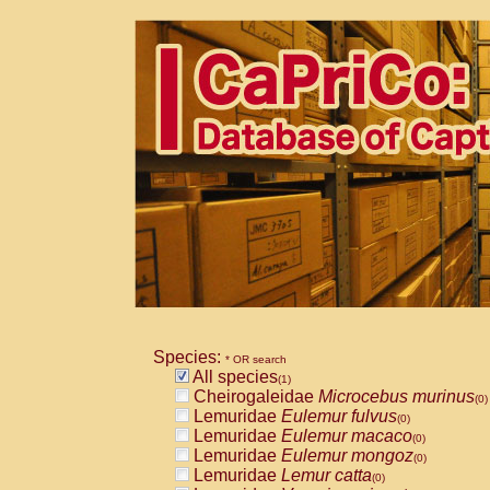
Species:
* OR search
All species
(1)
Cheirogaleidae
Microcebus murinus
(0)
Lemuridae
Eulemur fulvus
(0)
Lemuridae
Eulemur macaco
(0)
Lemuridae
Eulemur mongoz
(0)
Lemuridae
Lemur catta
(0)