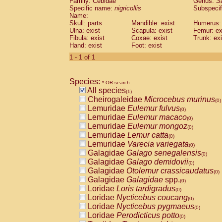
Family: Cebidae
Genus:
S
Cebidae
Saguinus midas
(0)
Specific name:
nigricollis
Subspecif
Cebidae
Saguinus mystax
(0)
Name:
Cebidae
Saguinus nigricollis
Skull: parts
Mandible: exist
(1)
Humerus: 
Cebidae
Saguinus oedipus
Ulna: exist
Scapula: exist
Femur: ex
(0)
Fibula: exist
Coxae: exist
Trunk: exi
Cebidae
Saguinus weddelli
(0)
Hand: exist
Foot: exist
Cebidae
Saguinus
spp.
(0)
Cebidae
Aotus trivirgatus
1 - 1 of 1
(0)
Cebidae
Cebus albifrons
(0)
Cebidae
Cebus apella
(0)
Species:
Cebidae
Cebus capucinus
* OR search
(0)
All species
Cebidae
Cebus nigrivittatus
(1)
(0)
Cheirogaleidae
Microcebus murinus
Cebidae
Cebus
spp.
(0)
(0)
Lemuridae
Eulemur fulvus
Cebidae
Saimiri boliviensis
(0)
(0)
Lemuridae
Eulemur macaco
Cebidae
Saimiri sciureus
(0)
(0)
Lemuridae
Eulemur mongoz
Atelidae
Alouatta caraya
(0)
(0)
Lemuridae
Lemur catta
Atelidae
Alouatta fusca
(0)
(0)
Lemuridae
Varecia variegata
Atelidae
Alouatta seniculus
(0)
(0)
Galagidae
Galago senegalensis
Atelidae
Alouatta
spp.
(0)
(0)
Galagidae
Galago demidovii
Atelidae
Ateles belzebuth
(0)
(0)
Galagidae
Otolemur crassicaudatus
Atelidae
Ateles geoffroyi
(0)
(0)
Galagidae
Galagidae
spp.
Atelidae
Ateles paniscus
(0)
(0)
Loridae
Loris tardigradus
Atelidae
Ateles
spp.
(0)
(0)
Loridae
Nycticebus coucang
Atelidae
Lagothrix lagothricha
(0)
(0)
Loridae
Nycticebus pygmaeus
Atelidae
Lagothrix lagothricha cana
(0)
(0)
Loridae
Perodicticus potto
Pitheciidae
Cacajao calvus rubicundu
(0)