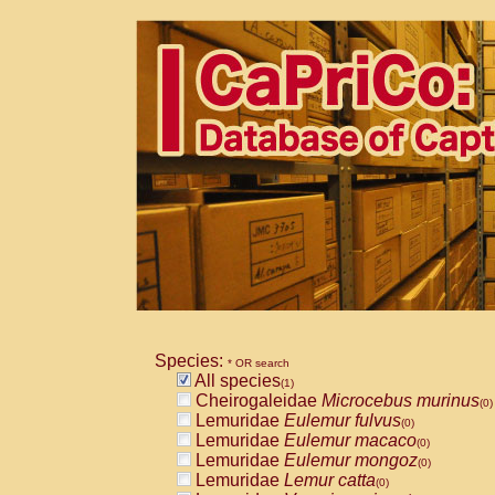
Species:
* OR search
All species
(1)
Cheirogaleidae
Microcebus murinus
(0)
Lemuridae
Eulemur fulvus
(0)
Lemuridae
Eulemur macaco
(0)
Lemuridae
Eulemur mongoz
(0)
Lemuridae
Lemur catta
(0)