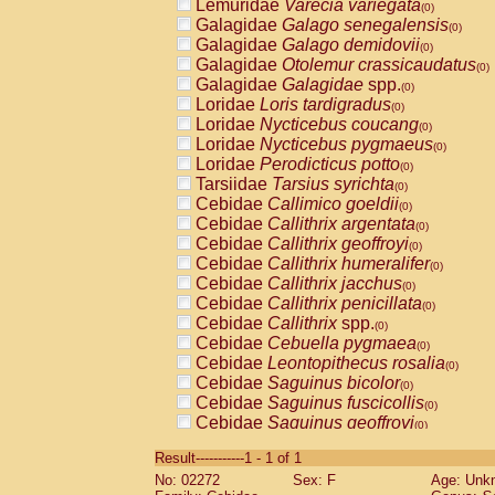
Lemuridae
Varecia variegata
(0)
Galagidae
Galago senegalensis
(0)
Galagidae
Galago demidovii
(0)
Galagidae
Otolemur crassicaudatus
(0)
Galagidae
Galagidae
spp.
(0)
Loridae
Loris tardigradus
(0)
Loridae
Nycticebus coucang
(0)
Loridae
Nycticebus pygmaeus
(0)
Loridae
Perodicticus potto
(0)
Tarsiidae
Tarsius syrichta
(0)
Cebidae
Callimico goeldii
(0)
Cebidae
Callithrix argentata
(0)
Cebidae
Callithrix geoffroyi
(0)
Cebidae
Callithrix humeralifer
(0)
Cebidae
Callithrix jacchus
(0)
Cebidae
Callithrix penicillata
(0)
Cebidae
Callithrix
spp.
(0)
Cebidae
Cebuella pygmaea
(0)
Cebidae
Leontopithecus rosalia
(0)
Cebidae
Saguinus bicolor
(0)
Cebidae
Saguinus fuscicollis
(0)
Cebidae
Saguinus geoffroyi
(0)
Cebidae
Saguinus imperator
(0)
Result-----------1 - 1 of 1
Cebidae
Saguinus labiatus
(0)
No: 02272
Sex: F
Age: Unk
Cebidae
Saguinus leucopus
(0)