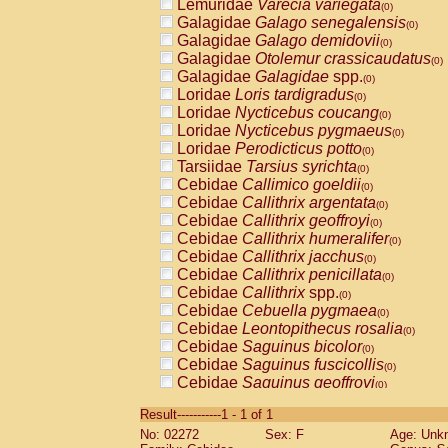
Lemuridae
Varecia variegata
(0)
Galagidae
Galago senegalensis
(0)
Galagidae
Galago demidovii
(0)
Galagidae
Otolemur crassicaudatus
(0)
Galagidae
Galagidae
spp.
(0)
Loridae
Loris tardigradus
(0)
Loridae
Nycticebus coucang
(0)
Loridae
Nycticebus pygmaeus
(0)
Loridae
Perodicticus potto
(0)
Tarsiidae
Tarsius syrichta
(0)
Cebidae
Callimico goeldii
(0)
Cebidae
Callithrix argentata
(0)
Cebidae
Callithrix geoffroyi
(0)
Cebidae
Callithrix humeralifer
(0)
Cebidae
Callithrix jacchus
(0)
Cebidae
Callithrix penicillata
(0)
Cebidae
Callithrix
spp.
(0)
Cebidae
Cebuella pygmaea
(0)
Cebidae
Leontopithecus rosalia
(0)
Cebidae
Saguinus bicolor
(0)
Cebidae
Saguinus fuscicollis
(0)
Cebidae
Saguinus geoffroyi
(0)
Cebidae
Saguinus imperator
(0)
Result-----------1 - 1 of 1
Cebidae
Saguinus labiatus
(0)
No: 02272
Sex: F
Age: Unk
Cebidae
Saguinus leucopus
(0)