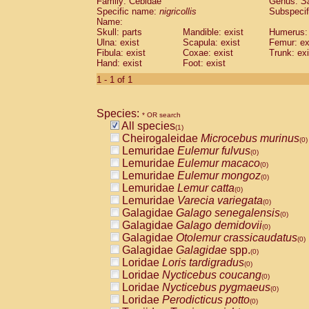
Family: Cebidae
Genus:
S
Cebidae
Saguinus midas
(0)
Specific name:
nigricollis
Subspecif
Cebidae
Saguinus mystax
(0)
Name:
Cebidae
Saguinus nigricollis
Skull: parts
Mandible: exist
(1)
Humerus: 
Cebidae
Saguinus oedipus
Ulna: exist
Scapula: exist
Femur: ex
(0)
Fibula: exist
Coxae: exist
Trunk: exi
Cebidae
Saguinus weddelli
(0)
Hand: exist
Foot: exist
Cebidae
Saguinus
spp.
(0)
Cebidae
Aotus trivirgatus
1 - 1 of 1
(0)
Cebidae
Cebus albifrons
(0)
Cebidae
Cebus apella
(0)
Species:
Cebidae
Cebus capucinus
* OR search
(0)
All species
Cebidae
Cebus nigrivittatus
(1)
(0)
Cheirogaleidae
Microcebus murinus
Cebidae
Cebus
spp.
(0)
(0)
Lemuridae
Eulemur fulvus
Cebidae
Saimiri boliviensis
(0)
(0)
Lemuridae
Eulemur macaco
Cebidae
Saimiri sciureus
(0)
(0)
Lemuridae
Eulemur mongoz
Atelidae
Alouatta caraya
(0)
(0)
Lemuridae
Lemur catta
Atelidae
Alouatta fusca
(0)
(0)
Lemuridae
Varecia variegata
Atelidae
Alouatta seniculus
(0)
(0)
Galagidae
Galago senegalensis
Atelidae
Alouatta
spp.
(0)
(0)
Galagidae
Galago demidovii
Atelidae
Ateles belzebuth
(0)
(0)
Galagidae
Otolemur crassicaudatus
Atelidae
Ateles geoffroyi
(0)
(0)
Galagidae
Galagidae
spp.
Atelidae
Ateles paniscus
(0)
(0)
Loridae
Loris tardigradus
Atelidae
Ateles
spp.
(0)
(0)
Loridae
Nycticebus coucang
Atelidae
Lagothrix lagothricha
(0)
(0)
Loridae
Nycticebus pygmaeus
Atelidae
Lagothrix lagothricha cana
(0)
(0)
Loridae
Perodicticus potto
Pitheciidae
Cacajao calvus rubicundu
(0)