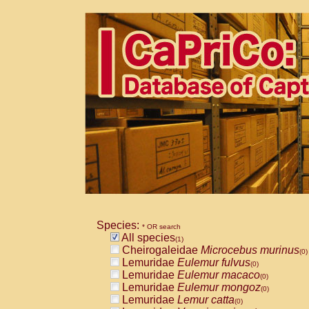
Species:
* OR search
All species
(1)
Cheirogaleidae
Microcebus murinus
(0)
Lemuridae
Eulemur fulvus
(0)
Lemuridae
Eulemur macaco
(0)
Lemuridae
Eulemur mongoz
(0)
Lemuridae
Lemur catta
(0)