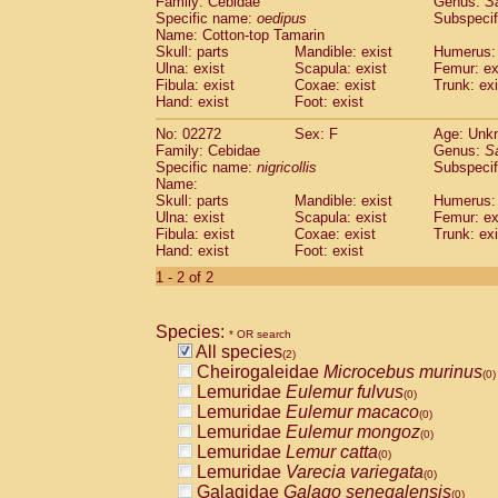
Family: Cebidae
Genus:
S
Cebidae
Saguinus midas
(0)
Specific name:
oedipus
Subspecif
Cebidae
Saguinus mystax
(0)
Name: Cotton-top Tamarin
Cebidae
Saguinus nigricollis
Skull: parts
Mandible: exist
(1)
Humerus: 
Cebidae
Saguinus oedipus
Ulna: exist
Scapula: exist
Femur: ex
(1)
Fibula: exist
Coxae: exist
Trunk: exi
Cebidae
Saguinus weddelli
(0)
Hand: exist
Foot: exist
Cebidae
Saguinus
spp.
(0)
Cebidae
Aotus trivirgatus
(0)
No: 02272
Sex: F
Age: Unk
Cebidae
Cebus albifrons
Family: Cebidae
Genus:
S
(0)
Cebidae
Cebus apella
Specific name:
nigricollis
Subspecif
(0)
Name:
Cebidae
Cebus capucinus
(0)
Skull: parts
Mandible: exist
Humerus: 
Cebidae
Cebus nigrivittatus
(0)
Ulna: exist
Scapula: exist
Femur: ex
Cebidae
Cebus
spp.
(0)
Fibula: exist
Coxae: exist
Trunk: exi
Cebidae
Saimiri boliviensis
Hand: exist
Foot: exist
(0)
Cebidae
Saimiri sciureus
(0)
1 - 2 of 2
Atelidae
Alouatta caraya
(0)
Atelidae
Alouatta fusca
(0)
Atelidae
Alouatta seniculus
Species:
(0)
* OR search
Atelidae
Alouatta
spp.
All species
(0)
(2)
Atelidae
Ateles belzebuth
Cheirogaleidae
Microcebus murinus
(0)
(0)
Atelidae
Ateles geoffroyi
Lemuridae
Eulemur fulvus
(0)
(0)
Atelidae
Ateles paniscus
Lemuridae
Eulemur macaco
(0)
(0)
Atelidae
Ateles
spp.
Lemuridae
Eulemur mongoz
(0)
(0)
Atelidae
Lagothrix lagothricha
Lemuridae
Lemur catta
(0)
(0)
Atelidae
Lagothrix lagothricha cana
Lemuridae
Varecia variegata
(0)
(0)
Pitheciidae
Cacajao calvus rubicundu
Galagidae
Galago senegalensis
(0)