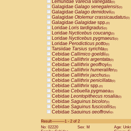
Lemuridae
Varecia variegata
(0)
Galagidae
Galago senegalensis
(0)
Galagidae
Galago demidovii
(0)
Galagidae
Otolemur crassicaudatus
(0)
Galagidae
Galagidae
spp.
(0)
Loridae
Loris tardigradus
(0)
Loridae
Nycticebus coucang
(0)
Loridae
Nycticebus pygmaeus
(0)
Loridae
Perodicticus potto
(0)
Tarsiidae
Tarsius syrichta
(0)
Cebidae
Callimico goeldii
(0)
Cebidae
Callithrix argentata
(0)
Cebidae
Callithrix geoffroyi
(0)
Cebidae
Callithrix humeralifer
(0)
Cebidae
Callithrix jacchus
(0)
Cebidae
Callithrix penicillata
(0)
Cebidae
Callithrix
spp.
(0)
Cebidae
Cebuella pygmaea
(0)
Cebidae
Leontopithecus rosalia
(0)
Cebidae
Saguinus bicolor
(0)
Cebidae
Saguinus fuscicollis
(0)
Cebidae
Saguinus geoffroyi
(0)
Cebidae
Saguinus imperator
(0)
Result-----------1 - 2 of 2
Cebidae
Saguinus labiatus
(0)
No: 02220
Sex: M
Age: Unk
Cebidae
Saguinus leucopus
(0)