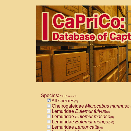
Species:
* OR search
All species
(2)
Cheirogaleidae
Microcebus murinus
(0)
Lemuridae
Eulemur fulvus
(0)
Lemuridae
Eulemur macaco
(0)
Lemuridae
Eulemur mongoz
(0)
Lemuridae
Lemur catta
(0)