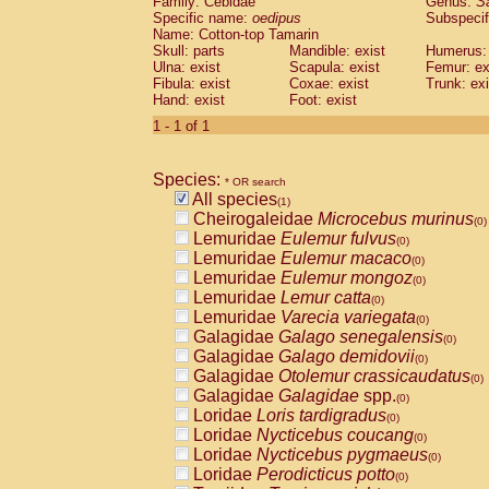
Family: Cebidae
Genus:
S
Cebidae
Saguinus midas
(0)
Specific name:
oedipus
Subspecif
Cebidae
Saguinus mystax
(0)
Name: Cotton-top Tamarin
Cebidae
Saguinus nigricollis
Skull: parts
Mandible: exist
(0)
Humerus: 
Cebidae
Saguinus oedipus
Ulna: exist
Scapula: exist
Femur: ex
(1)
Fibula: exist
Coxae: exist
Trunk: exi
Cebidae
Saguinus weddelli
(0)
Hand: exist
Foot: exist
Cebidae
Saguinus
spp.
(0)
Cebidae
Aotus trivirgatus
1 - 1 of 1
(0)
Cebidae
Cebus albifrons
(0)
Cebidae
Cebus apella
(0)
Species:
Cebidae
Cebus capucinus
* OR search
(0)
All species
Cebidae
Cebus nigrivittatus
(1)
(0)
Cheirogaleidae
Microcebus murinus
Cebidae
Cebus
spp.
(0)
(0)
Lemuridae
Eulemur fulvus
Cebidae
Saimiri boliviensis
(0)
(0)
Lemuridae
Eulemur macaco
Cebidae
Saimiri sciureus
(0)
(0)
Lemuridae
Eulemur mongoz
Atelidae
Alouatta caraya
(0)
(0)
Lemuridae
Lemur catta
Atelidae
Alouatta fusca
(0)
(0)
Lemuridae
Varecia variegata
Atelidae
Alouatta seniculus
(0)
(0)
Galagidae
Galago senegalensis
Atelidae
Alouatta
spp.
(0)
(0)
Galagidae
Galago demidovii
Atelidae
Ateles belzebuth
(0)
(0)
Galagidae
Otolemur crassicaudatus
Atelidae
Ateles geoffroyi
(0)
(0)
Galagidae
Galagidae
spp.
Atelidae
Ateles paniscus
(0)
(0)
Loridae
Loris tardigradus
Atelidae
Ateles
spp.
(0)
(0)
Loridae
Nycticebus coucang
Atelidae
Lagothrix lagothricha
(0)
(0)
Loridae
Nycticebus pygmaeus
Atelidae
Lagothrix lagothricha cana
(0)
(0)
Loridae
Perodicticus potto
Pitheciidae
Cacajao calvus rubicundu
(0)