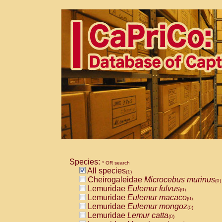
Species:
* OR search
All species
(1)
Cheirogaleidae
Microcebus murinus
(0)
Lemuridae
Eulemur fulvus
(0)
Lemuridae
Eulemur macaco
(0)
Lemuridae
Eulemur mongoz
(0)
Lemuridae
Lemur catta
(0)