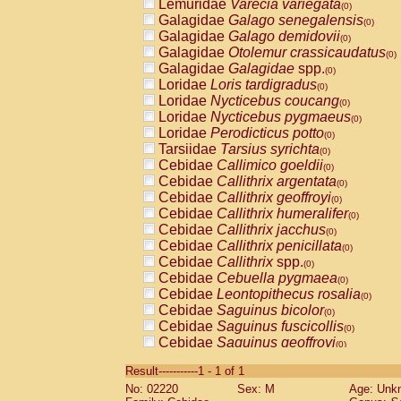
Lemuridae
Varecia variegata
(0)
Galagidae
Galago senegalensis
(0)
Galagidae
Galago demidovii
(0)
Galagidae
Otolemur crassicaudatus
(0)
Galagidae
Galagidae
spp.
(0)
Loridae
Loris tardigradus
(0)
Loridae
Nycticebus coucang
(0)
Loridae
Nycticebus pygmaeus
(0)
Loridae
Perodicticus potto
(0)
Tarsiidae
Tarsius syrichta
(0)
Cebidae
Callimico goeldii
(0)
Cebidae
Callithrix argentata
(0)
Cebidae
Callithrix geoffroyi
(0)
Cebidae
Callithrix humeralifer
(0)
Cebidae
Callithrix jacchus
(0)
Cebidae
Callithrix penicillata
(0)
Cebidae
Callithrix
spp.
(0)
Cebidae
Cebuella pygmaea
(0)
Cebidae
Leontopithecus rosalia
(0)
Cebidae
Saguinus bicolor
(0)
Cebidae
Saguinus fuscicollis
(0)
Cebidae
Saguinus geoffroyi
(0)
Cebidae
Saguinus imperator
(0)
Result-----------1 - 1 of 1
Cebidae
Saguinus labiatus
(0)
No: 02220
Sex: M
Age: Unk
Cebidae
Saguinus leucopus
(0)