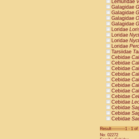
Lemuridae
V
Galagidae
G
Galagidae
G
Galagidae
O
Galagidae
G
Loridae
Lori
Loridae
Nyc
Loridae
Nyc
Loridae
Pero
Tarsiidae
Ta
Cebidae
Cal
Cebidae
Cal
Cebidae
Cal
Cebidae
Cal
Cebidae
Cal
Cebidae
Cal
Cebidae
Cal
Cebidae
Ce
Cebidae
Leo
Cebidae
Sag
Cebidae
Sag
Cebidae
Sag
Cebidae
Sag
Result-----------1 - 1 of
Cebidae
Sag
No: 02272
Cebidae
Sa