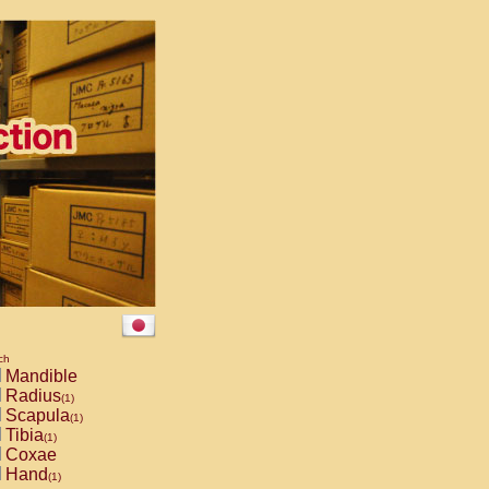
ch
Mandible
Radius
(1)
Scapula
(1)
Tibia
(1)
Coxae
Hand
(1)