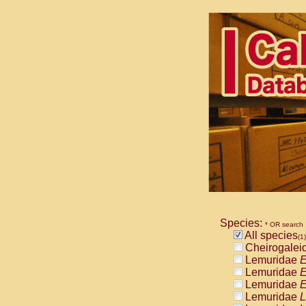
Species:
* OR search
All species
(1)
Cheirogalei
Lemuridae
E
Lemuridae
E
Lemuridae
E
Lemuridae
L