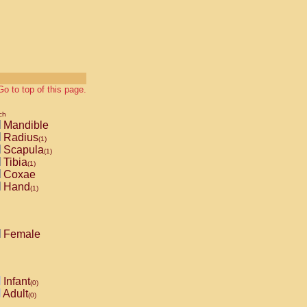
Go to top of this page.
ch
Mandible
Radius
(1)
Scapula
(1)
Tibia
(1)
Coxae
Hand
(1)
Female
Infant
(0)
Adult
(0)