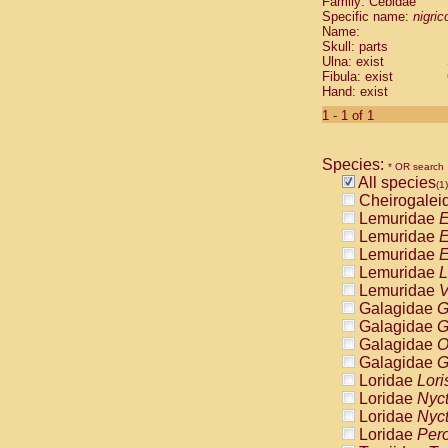
Family: Cebidae
Cebidae
Sa
Specific name:
nigrico
Cebidae
Sa
Name:
Cebidae
Sag
Skull: parts
Cebidae
Sa
Ulna: exist
Fibula: exist
Cebidae
Sag
Hand: exist
Cebidae
Sa
Cebidae
Aot
1 - 1 of 1
Cebidae
Ceb
Cebidae
Ceb
Species:
Cebidae
Ce
* OR search
All species
Cebidae
Ceb
(1)
Cheirogalei
Cebidae
Ce
Lemuridae
E
Cebidae
Sai
Lemuridae
E
Cebidae
Sai
Lemuridae
E
Atelidae
Alo
Lemuridae
L
Atelidae
Alo
Lemuridae
V
Atelidae
Alo
Galagidae
G
Atelidae
Alo
Galagidae
G
Atelidae
Ate
Galagidae
O
Atelidae
Ate
Galagidae
G
Atelidae
Ate
Loridae
Lori
Atelidae
Ate
Loridae
Nyc
Atelidae
Lag
Loridae
Nyc
Atelidae
Lag
Loridae
Pero
Pitheciidae