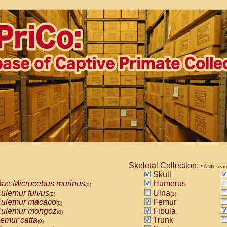
Skeletal Collection:
* AND sear
Skull
dae
Microcebus murinus
Humerus
(0)
ulemur fulvus
Ulna
(0)
(1)
ulemur macaco
Femur
(0)
ulemur mongoz
Fibula
(0)
emur catta
Trunk
(0)