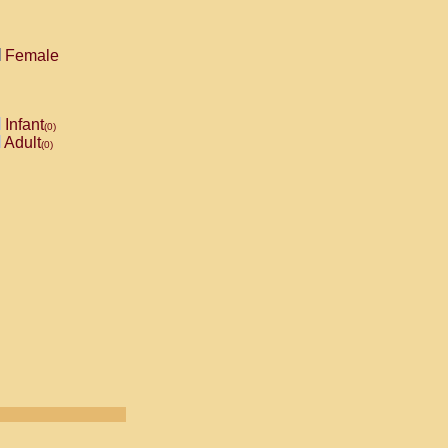
Female
Infant
(0)
Adult
(0)