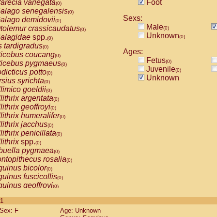
arecia variegata
Foot
(0)
alago senegalensis
(0)
Sexs:
alago demidovii
(0)
Male
tolemur crassicaudatus
(0)
(0)
Unknown
alagidae
spp.
(0)
(0)
s tardigradus
(0)
Ages:
ticebus coucang
(0)
Fetus
(0)
ticebus pygmaeus
(0)
Juvenile
(0)
dicticus potto
(0)
Unknown
rsius syrichta
(0)
limico goeldii
(0)
lithrix argentata
(0)
lithrix geoffroyi
(0)
lithrix humeralifer
(0)
lithrix jacchus
(0)
lithrix penicillata
(0)
lithrix
spp.
(0)
buella pygmaea
(0)
ntopithecus rosalia
(0)
uinus bicolor
(0)
uinus fuscicollis
(0)
uinus geoffroyi
(0)
uinus imperator
(0)
 1
uinus labiatus
(0)
Sex: F
Age: Unknown
guinus leucopus
(0)