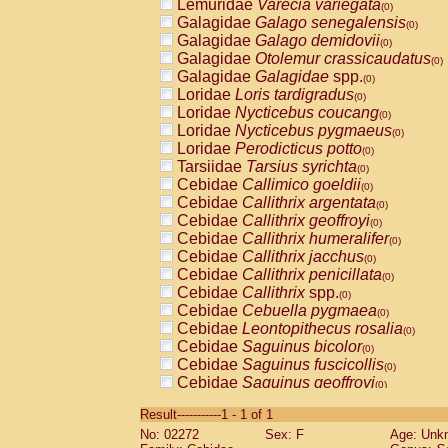
Lemuridae
Varecia variegata
(0)
Galagidae
Galago senegalensis
(0)
Galagidae
Galago demidovii
(0)
Galagidae
Otolemur crassicaudatus
(0)
Galagidae
Galagidae
spp.
(0)
Loridae
Loris tardigradus
(0)
Loridae
Nycticebus coucang
(0)
Loridae
Nycticebus pygmaeus
(0)
Loridae
Perodicticus potto
(0)
Tarsiidae
Tarsius syrichta
(0)
Cebidae
Callimico goeldii
(0)
Cebidae
Callithrix argentata
(0)
Cebidae
Callithrix geoffroyi
(0)
Cebidae
Callithrix humeralifer
(0)
Cebidae
Callithrix jacchus
(0)
Cebidae
Callithrix penicillata
(0)
Cebidae
Callithrix
spp.
(0)
Cebidae
Cebuella pygmaea
(0)
Cebidae
Leontopithecus rosalia
(0)
Cebidae
Saguinus bicolor
(0)
Cebidae
Saguinus fuscicollis
(0)
Cebidae
Saguinus geoffroyi
(0)
Cebidae
Saguinus imperator
(0)
Result-----------1 - 1 of 1
Cebidae
Saguinus labiatus
(0)
No: 02272
Sex: F
Age: Unk
Cebidae
Saguinus leucopus
(0)