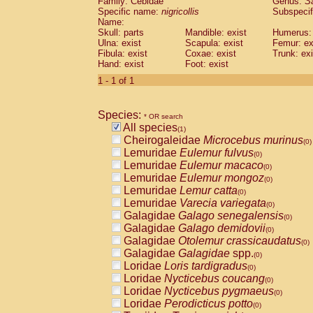
Family: Cebidae
Genus:
S
Cebidae
Saguinus midas
(0)
Specific name:
nigricollis
Subspecif
Cebidae
Saguinus mystax
(0)
Name:
Cebidae
Saguinus nigricollis
Skull: parts
Mandible: exist
(1)
Humerus: 
Cebidae
Saguinus oedipus
Ulna: exist
Scapula: exist
Femur: ex
(0)
Fibula: exist
Coxae: exist
Trunk: exi
Cebidae
Saguinus weddelli
(0)
Hand: exist
Foot: exist
Cebidae
Saguinus
spp.
(0)
Cebidae
Aotus trivirgatus
1 - 1 of 1
(0)
Cebidae
Cebus albifrons
(0)
Cebidae
Cebus apella
(0)
Species:
Cebidae
Cebus capucinus
* OR search
(0)
All species
Cebidae
Cebus nigrivittatus
(1)
(0)
Cheirogaleidae
Microcebus murinus
Cebidae
Cebus
spp.
(0)
(0)
Lemuridae
Eulemur fulvus
Cebidae
Saimiri boliviensis
(0)
(0)
Lemuridae
Eulemur macaco
Cebidae
Saimiri sciureus
(0)
(0)
Lemuridae
Eulemur mongoz
Atelidae
Alouatta caraya
(0)
(0)
Lemuridae
Lemur catta
Atelidae
Alouatta fusca
(0)
(0)
Lemuridae
Varecia variegata
Atelidae
Alouatta seniculus
(0)
(0)
Galagidae
Galago senegalensis
Atelidae
Alouatta
spp.
(0)
(0)
Galagidae
Galago demidovii
Atelidae
Ateles belzebuth
(0)
(0)
Galagidae
Otolemur crassicaudatus
Atelidae
Ateles geoffroyi
(0)
(0)
Galagidae
Galagidae
spp.
Atelidae
Ateles paniscus
(0)
(0)
Loridae
Loris tardigradus
Atelidae
Ateles
spp.
(0)
(0)
Loridae
Nycticebus coucang
Atelidae
Lagothrix lagothricha
(0)
(0)
Loridae
Nycticebus pygmaeus
Atelidae
Lagothrix lagothricha cana
(0)
(0)
Loridae
Perodicticus potto
Pitheciidae
Cacajao calvus rubicundu
(0)