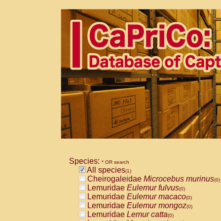
Species:
* OR search
All species
(1)
Cheirogaleidae
Microcebus murinus
(0)
Lemuridae
Eulemur fulvus
(0)
Lemuridae
Eulemur macaco
(0)
Lemuridae
Eulemur mongoz
(0)
Lemuridae
Lemur catta
(0)