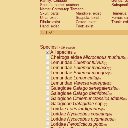
Family: Cebidae
Genus:
S
Cebidae
Saguinus midas
(0)
Specific name:
oedipus
Subspecif
Cebidae
Saguinus mystax
(0)
Name: Cotton-top Tamarin
Cebidae
Saguinus nigricollis
Skull: parts
Mandible: exist
(0)
Humerus: 
Cebidae
Saguinus oedipus
Ulna: exist
Scapula: exist
Femur: ex
(1)
Fibula: exist
Coxae: exist
Trunk: exi
Cebidae
Saguinus weddelli
(0)
Hand: exist
Foot: exist
Cebidae
Saguinus
spp.
(0)
Cebidae
Aotus trivirgatus
1 - 1 of 1
(0)
Cebidae
Cebus albifrons
(0)
Cebidae
Cebus apella
(0)
Species:
Cebidae
Cebus capucinus
* OR search
(0)
All species
Cebidae
Cebus nigrivittatus
(1)
(0)
Cheirogaleidae
Microcebus murinus
Cebidae
Cebus
spp.
(0)
(0)
Lemuridae
Eulemur fulvus
Cebidae
Saimiri boliviensis
(0)
(0)
Lemuridae
Eulemur macaco
Cebidae
Saimiri sciureus
(0)
(0)
Lemuridae
Eulemur mongoz
Atelidae
Alouatta caraya
(0)
(0)
Lemuridae
Lemur catta
Atelidae
Alouatta fusca
(0)
(0)
Lemuridae
Varecia variegata
Atelidae
Alouatta seniculus
(0)
(0)
Galagidae
Galago senegalensis
Atelidae
Alouatta
spp.
(0)
(0)
Galagidae
Galago demidovii
Atelidae
Ateles belzebuth
(0)
(0)
Galagidae
Otolemur crassicaudatus
Atelidae
Ateles geoffroyi
(0)
(0)
Galagidae
Galagidae
spp.
Atelidae
Ateles paniscus
(0)
(0)
Loridae
Loris tardigradus
Atelidae
Ateles
spp.
(0)
(0)
Loridae
Nycticebus coucang
Atelidae
Lagothrix lagothricha
(0)
(0)
Loridae
Nycticebus pygmaeus
Atelidae
Lagothrix lagothricha cana
(0)
(0)
Loridae
Perodicticus potto
Pitheciidae
Cacajao calvus rubicundu
(0)