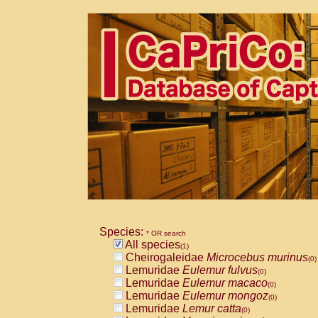
Species:
* OR search
All species
(1)
Cheirogaleidae
Microcebus murinus
(0)
Lemuridae
Eulemur fulvus
(0)
Lemuridae
Eulemur macaco
(0)
Lemuridae
Eulemur mongoz
(0)
Lemuridae
Lemur catta
(0)