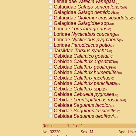
Lemuridae
Varecia variegata
(0)
Galagidae
Galago senegalensis
(0)
Galagidae
Galago demidovii
(0)
Galagidae
Otolemur crassicaudatus
(0)
Galagidae
Galagidae
spp.
(0)
Loridae
Loris tardigradus
(0)
Loridae
Nycticebus coucang
(0)
Loridae
Nycticebus pygmaeus
(0)
Loridae
Perodicticus potto
(0)
Tarsiidae
Tarsius syrichta
(0)
Cebidae
Callimico goeldii
(0)
Cebidae
Callithrix argentata
(0)
Cebidae
Callithrix geoffroyi
(0)
Cebidae
Callithrix humeralifer
(0)
Cebidae
Callithrix jacchus
(0)
Cebidae
Callithrix penicillata
(0)
Cebidae
Callithrix
spp.
(0)
Cebidae
Cebuella pygmaea
(0)
Cebidae
Leontopithecus rosalia
(0)
Cebidae
Saguinus bicolor
(0)
Cebidae
Saguinus fuscicollis
(0)
Cebidae
Saguinus geoffroyi
(0)
Cebidae
Saguinus imperator
(0)
Result-----------1 - 1 of 1
Cebidae
Saguinus labiatus
(0)
No: 02220
Sex: M
Age: Unk
Cebidae
Saguinus leucopus
(0)