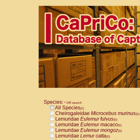
Species:
* OR search
All Species
(2)
Cheirogaleidae
Microcebus murinus
(0)
Lemuridae
Eulemur fulvus
(0)
Lemuridae
Eulemur macaco
(0)
Lemuridae
Eulemur mongoz
(0)
Lemuridae
Lemur catta
(0)