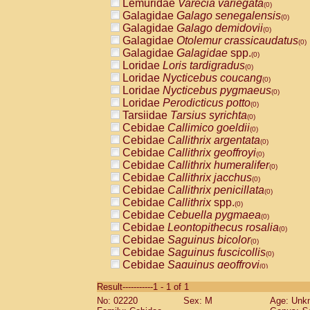
Lemuridae
Varecia variegata
(0)
Galagidae
Galago senegalensis
(0)
Galagidae
Galago demidovii
(0)
Galagidae
Otolemur crassicaudatus
(0)
Galagidae
Galagidae
spp.
(0)
Loridae
Loris tardigradus
(0)
Loridae
Nycticebus coucang
(0)
Loridae
Nycticebus pygmaeus
(0)
Loridae
Perodicticus potto
(0)
Tarsiidae
Tarsius syrichta
(0)
Cebidae
Callimico goeldii
(0)
Cebidae
Callithrix argentata
(0)
Cebidae
Callithrix geoffroyi
(0)
Cebidae
Callithrix humeralifer
(0)
Cebidae
Callithrix jacchus
(0)
Cebidae
Callithrix penicillata
(0)
Cebidae
Callithrix
spp.
(0)
Cebidae
Cebuella pygmaea
(0)
Cebidae
Leontopithecus rosalia
(0)
Cebidae
Saguinus bicolor
(0)
Cebidae
Saguinus fuscicollis
(0)
Cebidae
Saguinus geoffroyi
(0)
Cebidae
Saguinus imperator
(0)
Result-----------1 - 1 of 1
Cebidae
Saguinus labiatus
(0)
No: 02220
Sex: M
Age: Unk
Cebidae
Saguinus leucopus
(0)