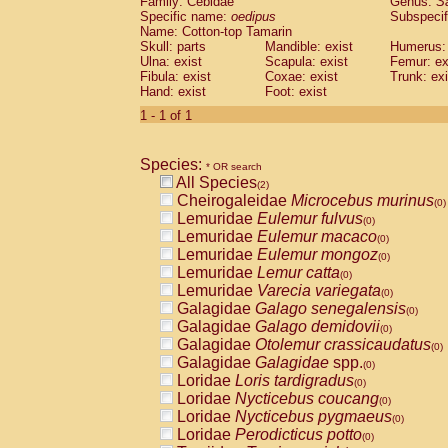
Family: Cebidae
Genus:
S
Cebidae
Saguinus midas
(0)
Specific name:
oedipus
Subspecif
Cebidae
Saguinus mystax
(0)
Name: Cotton-top Tamarin
Cebidae
Saguinus nigricollis
Skull: parts
Mandible: exist
(1)
Humerus: 
Cebidae
Saguinus oedipus
Ulna: exist
Scapula: exist
Femur: ex
(1)
Fibula: exist
Coxae: exist
Trunk: exi
Cebidae
Saguinus weddelli
(0)
Hand: exist
Foot: exist
Cebidae
Saguinus
spp.
(0)
Cebidae
Aotus trivirgatus
1 - 1 of 1
(0)
Cebidae
Cebus albifrons
(0)
Cebidae
Cebus apella
(0)
Species:
Cebidae
Cebus capucinus
* OR search
(0)
All Species
Cebidae
Cebus nigrivittatus
(2)
(0)
Cheirogaleidae
Microcebus murinus
Cebidae
Cebus
spp.
(0)
(0)
Lemuridae
Eulemur fulvus
Cebidae
Saimiri boliviensis
(0)
(0)
Lemuridae
Eulemur macaco
Cebidae
Saimiri sciureus
(0)
(0)
Lemuridae
Eulemur mongoz
Atelidae
Alouatta caraya
(0)
(0)
Lemuridae
Lemur catta
Atelidae
Alouatta fusca
(0)
(0)
Lemuridae
Varecia variegata
Atelidae
Alouatta seniculus
(0)
(0)
Galagidae
Galago senegalensis
Atelidae
Alouatta
spp.
(0)
(0)
Galagidae
Galago demidovii
Atelidae
Ateles belzebuth
(0)
(0)
Galagidae
Otolemur crassicaudatus
Atelidae
Ateles geoffroyi
(0)
(0)
Galagidae
Galagidae
spp.
Atelidae
Ateles paniscus
(0)
(0)
Loridae
Loris tardigradus
Atelidae
Ateles
spp.
(0)
(0)
Loridae
Nycticebus coucang
Atelidae
Lagothrix lagothricha
(0)
(0)
Loridae
Nycticebus pygmaeus
Atelidae
Lagothrix lagothricha cana
(0)
(0)
Loridae
Perodicticus potto
Pitheciidae
Cacajao calvus rubicundu
(0)