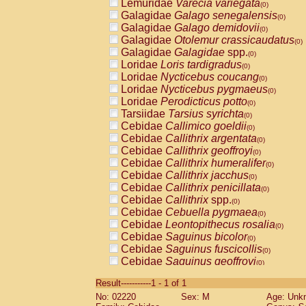
Lemuridae
Varecia variegata
(0)
Galagidae
Galago senegalensis
(0)
Galagidae
Galago demidovii
(0)
Galagidae
Otolemur crassicaudatus
(0)
Galagidae
Galagidae
spp.
(0)
Loridae
Loris tardigradus
(0)
Loridae
Nycticebus coucang
(0)
Loridae
Nycticebus pygmaeus
(0)
Loridae
Perodicticus potto
(0)
Tarsiidae
Tarsius syrichta
(0)
Cebidae
Callimico goeldii
(0)
Cebidae
Callithrix argentata
(0)
Cebidae
Callithrix geoffroyi
(0)
Cebidae
Callithrix humeralifer
(0)
Cebidae
Callithrix jacchus
(0)
Cebidae
Callithrix penicillata
(0)
Cebidae
Callithrix
spp.
(0)
Cebidae
Cebuella pygmaea
(0)
Cebidae
Leontopithecus rosalia
(0)
Cebidae
Saguinus bicolor
(0)
Cebidae
Saguinus fuscicollis
(0)
Cebidae
Saguinus geoffroyi
(0)
Cebidae
Saguinus imperator
(0)
Result-----------1 - 1 of 1
Cebidae
Saguinus labiatus
(0)
No: 02220
Sex: M
Age: Unk
Cebidae
Saguinus leucopus
(0)