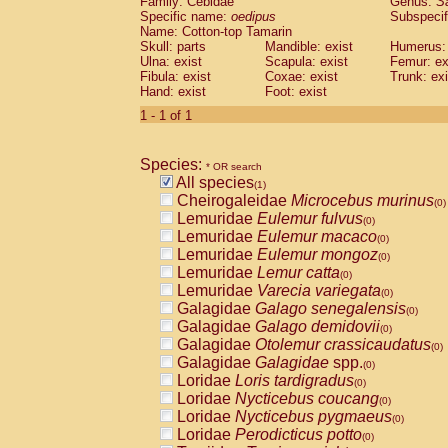
Family: Cebidae
Genus:
S
Cebidae
Saguinus midas
(0)
Specific name:
oedipus
Subspecif
Cebidae
Saguinus mystax
(0)
Name: Cotton-top Tamarin
Cebidae
Saguinus nigricollis
Skull: parts
Mandible: exist
(0)
Humerus: 
Cebidae
Saguinus oedipus
Ulna: exist
Scapula: exist
Femur: ex
(1)
Fibula: exist
Coxae: exist
Trunk: exi
Cebidae
Saguinus weddelli
(0)
Hand: exist
Foot: exist
Cebidae
Saguinus
spp.
(0)
Cebidae
Aotus trivirgatus
1 - 1 of 1
(0)
Cebidae
Cebus albifrons
(0)
Cebidae
Cebus apella
(0)
Species:
Cebidae
Cebus capucinus
* OR search
(0)
All species
Cebidae
Cebus nigrivittatus
(1)
(0)
Cheirogaleidae
Microcebus murinus
Cebidae
Cebus
spp.
(0)
(0)
Lemuridae
Eulemur fulvus
Cebidae
Saimiri boliviensis
(0)
(0)
Lemuridae
Eulemur macaco
Cebidae
Saimiri sciureus
(0)
(0)
Lemuridae
Eulemur mongoz
Atelidae
Alouatta caraya
(0)
(0)
Lemuridae
Lemur catta
Atelidae
Alouatta fusca
(0)
(0)
Lemuridae
Varecia variegata
Atelidae
Alouatta seniculus
(0)
(0)
Galagidae
Galago senegalensis
Atelidae
Alouatta
spp.
(0)
(0)
Galagidae
Galago demidovii
Atelidae
Ateles belzebuth
(0)
(0)
Galagidae
Otolemur crassicaudatus
Atelidae
Ateles geoffroyi
(0)
(0)
Galagidae
Galagidae
spp.
Atelidae
Ateles paniscus
(0)
(0)
Loridae
Loris tardigradus
Atelidae
Ateles
spp.
(0)
(0)
Loridae
Nycticebus coucang
Atelidae
Lagothrix lagothricha
(0)
(0)
Loridae
Nycticebus pygmaeus
Atelidae
Lagothrix lagothricha cana
(0)
(0)
Loridae
Perodicticus potto
Pitheciidae
Cacajao calvus rubicundu
(0)