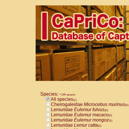
Species:
* OR search
All species
(1)
Cheirogaleidae
Microcebus murinus
(0)
Lemuridae
Eulemur fulvus
(0)
Lemuridae
Eulemur macaco
(0)
Lemuridae
Eulemur mongoz
(0)
Lemuridae
Lemur catta
(0)