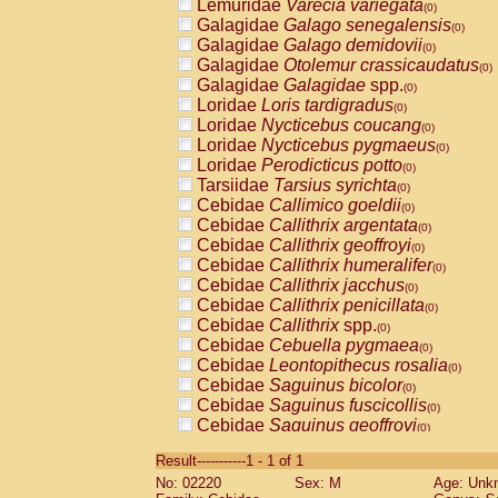
Lemuridae
Varecia variegata
(0)
Galagidae
Galago senegalensis
(0)
Galagidae
Galago demidovii
(0)
Galagidae
Otolemur crassicaudatus
(0)
Galagidae
Galagidae
spp.
(0)
Loridae
Loris tardigradus
(0)
Loridae
Nycticebus coucang
(0)
Loridae
Nycticebus pygmaeus
(0)
Loridae
Perodicticus potto
(0)
Tarsiidae
Tarsius syrichta
(0)
Cebidae
Callimico goeldii
(0)
Cebidae
Callithrix argentata
(0)
Cebidae
Callithrix geoffroyi
(0)
Cebidae
Callithrix humeralifer
(0)
Cebidae
Callithrix jacchus
(0)
Cebidae
Callithrix penicillata
(0)
Cebidae
Callithrix
spp.
(0)
Cebidae
Cebuella pygmaea
(0)
Cebidae
Leontopithecus rosalia
(0)
Cebidae
Saguinus bicolor
(0)
Cebidae
Saguinus fuscicollis
(0)
Cebidae
Saguinus geoffroyi
(0)
Cebidae
Saguinus imperator
(0)
Result-----------1 - 1 of 1
Cebidae
Saguinus labiatus
(0)
No: 02220
Sex: M
Age: Unk
Cebidae
Saguinus leucopus
(0)