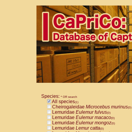
Species:
* OR search
All species
(1)
Cheirogaleidae
Microcebus murinus
(0)
Lemuridae
Eulemur fulvus
(0)
Lemuridae
Eulemur macaco
(0)
Lemuridae
Eulemur mongoz
(0)
Lemuridae
Lemur catta
(0)