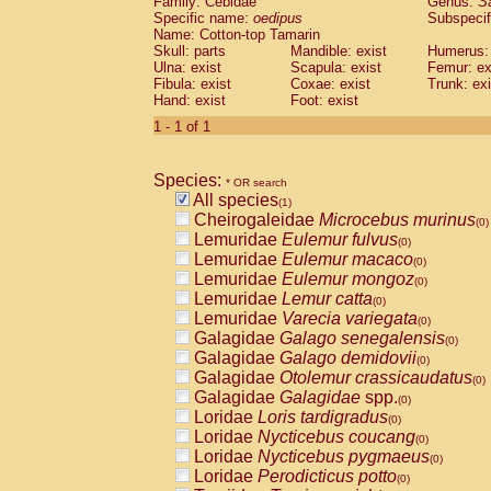
Family: Cebidae
Genus:
S
Cebidae
Saguinus midas
(0)
Specific name:
oedipus
Subspecif
Cebidae
Saguinus mystax
(0)
Name: Cotton-top Tamarin
Cebidae
Saguinus nigricollis
Skull: parts
Mandible: exist
(0)
Humerus: 
Cebidae
Saguinus oedipus
Ulna: exist
Scapula: exist
Femur: ex
(1)
Fibula: exist
Coxae: exist
Trunk: exi
Cebidae
Saguinus weddelli
(0)
Hand: exist
Foot: exist
Cebidae
Saguinus
spp.
(0)
Cebidae
Aotus trivirgatus
1 - 1 of 1
(0)
Cebidae
Cebus albifrons
(0)
Cebidae
Cebus apella
(0)
Species:
Cebidae
Cebus capucinus
* OR search
(0)
All species
Cebidae
Cebus nigrivittatus
(1)
(0)
Cheirogaleidae
Microcebus murinus
Cebidae
Cebus
spp.
(0)
(0)
Lemuridae
Eulemur fulvus
Cebidae
Saimiri boliviensis
(0)
(0)
Lemuridae
Eulemur macaco
Cebidae
Saimiri sciureus
(0)
(0)
Lemuridae
Eulemur mongoz
Atelidae
Alouatta caraya
(0)
(0)
Lemuridae
Lemur catta
Atelidae
Alouatta fusca
(0)
(0)
Lemuridae
Varecia variegata
Atelidae
Alouatta seniculus
(0)
(0)
Galagidae
Galago senegalensis
Atelidae
Alouatta
spp.
(0)
(0)
Galagidae
Galago demidovii
Atelidae
Ateles belzebuth
(0)
(0)
Galagidae
Otolemur crassicaudatus
Atelidae
Ateles geoffroyi
(0)
(0)
Galagidae
Galagidae
spp.
Atelidae
Ateles paniscus
(0)
(0)
Loridae
Loris tardigradus
Atelidae
Ateles
spp.
(0)
(0)
Loridae
Nycticebus coucang
Atelidae
Lagothrix lagothricha
(0)
(0)
Loridae
Nycticebus pygmaeus
Atelidae
Lagothrix lagothricha cana
(0)
(0)
Loridae
Perodicticus potto
Pitheciidae
Cacajao calvus rubicundu
(0)