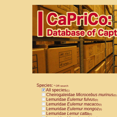
Species:
* OR search
All species
(1)
Cheirogaleidae
Microcebus murinus
(0)
Lemuridae
Eulemur fulvus
(0)
Lemuridae
Eulemur macaco
(0)
Lemuridae
Eulemur mongoz
(0)
Lemuridae
Lemur catta
(0)