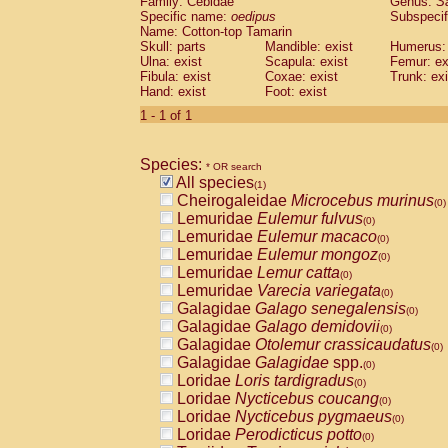
Family: Cebidae
Genus:
S
Cebidae
Saguinus midas
(0)
Specific name:
oedipus
Subspecif
Cebidae
Saguinus mystax
(0)
Name: Cotton-top Tamarin
Cebidae
Saguinus nigricollis
Skull: parts
Mandible: exist
(0)
Humerus: 
Cebidae
Saguinus oedipus
Ulna: exist
Scapula: exist
Femur: ex
(1)
Fibula: exist
Coxae: exist
Trunk: exi
Cebidae
Saguinus weddelli
(0)
Hand: exist
Foot: exist
Cebidae
Saguinus
spp.
(0)
Cebidae
Aotus trivirgatus
1 - 1 of 1
(0)
Cebidae
Cebus albifrons
(0)
Cebidae
Cebus apella
(0)
Species:
Cebidae
Cebus capucinus
* OR search
(0)
All species
Cebidae
Cebus nigrivittatus
(1)
(0)
Cheirogaleidae
Microcebus murinus
Cebidae
Cebus
spp.
(0)
(0)
Lemuridae
Eulemur fulvus
Cebidae
Saimiri boliviensis
(0)
(0)
Lemuridae
Eulemur macaco
Cebidae
Saimiri sciureus
(0)
(0)
Lemuridae
Eulemur mongoz
Atelidae
Alouatta caraya
(0)
(0)
Lemuridae
Lemur catta
Atelidae
Alouatta fusca
(0)
(0)
Lemuridae
Varecia variegata
Atelidae
Alouatta seniculus
(0)
(0)
Galagidae
Galago senegalensis
Atelidae
Alouatta
spp.
(0)
(0)
Galagidae
Galago demidovii
Atelidae
Ateles belzebuth
(0)
(0)
Galagidae
Otolemur crassicaudatus
Atelidae
Ateles geoffroyi
(0)
(0)
Galagidae
Galagidae
spp.
Atelidae
Ateles paniscus
(0)
(0)
Loridae
Loris tardigradus
Atelidae
Ateles
spp.
(0)
(0)
Loridae
Nycticebus coucang
Atelidae
Lagothrix lagothricha
(0)
(0)
Loridae
Nycticebus pygmaeus
Atelidae
Lagothrix lagothricha cana
(0)
(0)
Loridae
Perodicticus potto
Pitheciidae
Cacajao calvus rubicundu
(0)