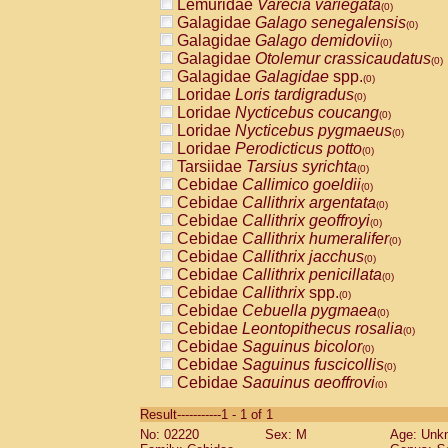
Lemuridae
Varecia variegata
(0)
Galagidae
Galago senegalensis
(0)
Galagidae
Galago demidovii
(0)
Galagidae
Otolemur crassicaudatus
(0)
Galagidae
Galagidae
spp.
(0)
Loridae
Loris tardigradus
(0)
Loridae
Nycticebus coucang
(0)
Loridae
Nycticebus pygmaeus
(0)
Loridae
Perodicticus potto
(0)
Tarsiidae
Tarsius syrichta
(0)
Cebidae
Callimico goeldii
(0)
Cebidae
Callithrix argentata
(0)
Cebidae
Callithrix geoffroyi
(0)
Cebidae
Callithrix humeralifer
(0)
Cebidae
Callithrix jacchus
(0)
Cebidae
Callithrix penicillata
(0)
Cebidae
Callithrix
spp.
(0)
Cebidae
Cebuella pygmaea
(0)
Cebidae
Leontopithecus rosalia
(0)
Cebidae
Saguinus bicolor
(0)
Cebidae
Saguinus fuscicollis
(0)
Cebidae
Saguinus geoffroyi
(0)
Cebidae
Saguinus imperator
(0)
Result-----------1 - 1 of 1
Cebidae
Saguinus labiatus
(0)
No: 02220
Sex: M
Age: Unk
Cebidae
Saguinus leucopus
(0)