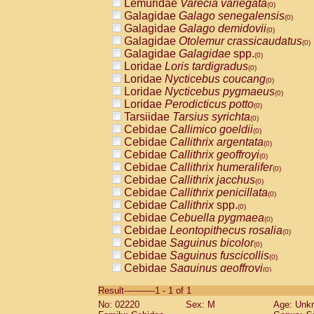
Lemuridae
Varecia variegata
(0)
Galagidae
Galago senegalensis
(0)
Galagidae
Galago demidovii
(0)
Galagidae
Otolemur crassicaudatus
(0)
Galagidae
Galagidae
spp.
(0)
Loridae
Loris tardigradus
(0)
Loridae
Nycticebus coucang
(0)
Loridae
Nycticebus pygmaeus
(0)
Loridae
Perodicticus potto
(0)
Tarsiidae
Tarsius syrichta
(0)
Cebidae
Callimico goeldii
(0)
Cebidae
Callithrix argentata
(0)
Cebidae
Callithrix geoffroyi
(0)
Cebidae
Callithrix humeralifer
(0)
Cebidae
Callithrix jacchus
(0)
Cebidae
Callithrix penicillata
(0)
Cebidae
Callithrix
spp.
(0)
Cebidae
Cebuella pygmaea
(0)
Cebidae
Leontopithecus rosalia
(0)
Cebidae
Saguinus bicolor
(0)
Cebidae
Saguinus fuscicollis
(0)
Cebidae
Saguinus geoffroyi
(0)
Cebidae
Saguinus imperator
(0)
Result-----------1 - 1 of 1
Cebidae
Saguinus labiatus
(0)
No: 02220
Sex: M
Age: Unk
Cebidae
Saguinus leucopus
(0)