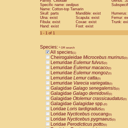
Family: Cebidae
Genus:
S
Cebidae
Saguinus midas
(0)
Specific name:
oedipus
Subspecif
Cebidae
Saguinus mystax
(0)
Name: Cotton-top Tamarin
Cebidae
Saguinus nigricollis
Skull: parts
Mandible: exist
(0)
Humerus: 
Cebidae
Saguinus oedipus
Ulna: exist
Scapula: exist
Femur: ex
(1)
Fibula: exist
Coxae: exist
Trunk: exi
Cebidae
Saguinus weddelli
(0)
Hand: exist
Foot: exist
Cebidae
Saguinus
spp.
(0)
Cebidae
Aotus trivirgatus
1 - 1 of 1
(0)
Cebidae
Cebus albifrons
(0)
Cebidae
Cebus apella
(0)
Species:
Cebidae
Cebus capucinus
* OR search
(0)
All species
Cebidae
Cebus nigrivittatus
(1)
(0)
Cheirogaleidae
Microcebus murinus
Cebidae
Cebus
spp.
(0)
(0)
Lemuridae
Eulemur fulvus
Cebidae
Saimiri boliviensis
(0)
(0)
Lemuridae
Eulemur macaco
Cebidae
Saimiri sciureus
(0)
(0)
Lemuridae
Eulemur mongoz
Atelidae
Alouatta caraya
(0)
(0)
Lemuridae
Lemur catta
Atelidae
Alouatta fusca
(0)
(0)
Lemuridae
Varecia variegata
Atelidae
Alouatta seniculus
(0)
(0)
Galagidae
Galago senegalensis
Atelidae
Alouatta
spp.
(0)
(0)
Galagidae
Galago demidovii
Atelidae
Ateles belzebuth
(0)
(0)
Galagidae
Otolemur crassicaudatus
Atelidae
Ateles geoffroyi
(0)
(0)
Galagidae
Galagidae
spp.
Atelidae
Ateles paniscus
(0)
(0)
Loridae
Loris tardigradus
Atelidae
Ateles
spp.
(0)
(0)
Loridae
Nycticebus coucang
Atelidae
Lagothrix lagothricha
(0)
(0)
Loridae
Nycticebus pygmaeus
Atelidae
Lagothrix lagothricha cana
(0)
(0)
Loridae
Perodicticus potto
Pitheciidae
Cacajao calvus rubicundu
(0)