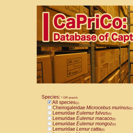
Species:
* OR search
All species
(1)
Cheirogaleidae
Microcebus murinus
(0)
Lemuridae
Eulemur fulvus
(0)
Lemuridae
Eulemur macaco
(0)
Lemuridae
Eulemur mongoz
(0)
Lemuridae
Lemur catta
(0)