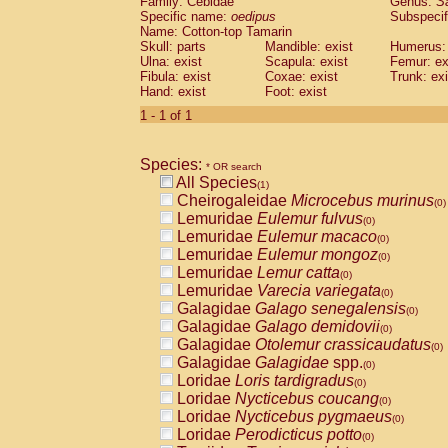
Family: Cebidae
Genus:
S
Cebidae
Saguinus midas
(0)
Specific name:
oedipus
Subspecif
Cebidae
Saguinus mystax
(0)
Name: Cotton-top Tamarin
Cebidae
Saguinus nigricollis
Skull: parts
Mandible: exist
(0)
Humerus: 
Cebidae
Saguinus oedipus
Ulna: exist
Scapula: exist
Femur: ex
(1)
Fibula: exist
Coxae: exist
Trunk: exi
Cebidae
Saguinus weddelli
(0)
Hand: exist
Foot: exist
Cebidae
Saguinus
spp.
(0)
Cebidae
Aotus trivirgatus
1 - 1 of 1
(0)
Cebidae
Cebus albifrons
(0)
Cebidae
Cebus apella
(0)
Species:
Cebidae
Cebus capucinus
* OR search
(0)
All Species
Cebidae
Cebus nigrivittatus
(1)
(0)
Cheirogaleidae
Microcebus murinus
Cebidae
Cebus
spp.
(0)
(0)
Lemuridae
Eulemur fulvus
Cebidae
Saimiri boliviensis
(0)
(0)
Lemuridae
Eulemur macaco
Cebidae
Saimiri sciureus
(0)
(0)
Lemuridae
Eulemur mongoz
Atelidae
Alouatta caraya
(0)
(0)
Lemuridae
Lemur catta
Atelidae
Alouatta fusca
(0)
(0)
Lemuridae
Varecia variegata
Atelidae
Alouatta seniculus
(0)
(0)
Galagidae
Galago senegalensis
Atelidae
Alouatta
spp.
(0)
(0)
Galagidae
Galago demidovii
Atelidae
Ateles belzebuth
(0)
(0)
Galagidae
Otolemur crassicaudatus
Atelidae
Ateles geoffroyi
(0)
(0)
Galagidae
Galagidae
spp.
Atelidae
Ateles paniscus
(0)
(0)
Loridae
Loris tardigradus
Atelidae
Ateles
spp.
(0)
(0)
Loridae
Nycticebus coucang
Atelidae
Lagothrix lagothricha
(0)
(0)
Loridae
Nycticebus pygmaeus
Atelidae
Lagothrix lagothricha cana
(0)
(0)
Loridae
Perodicticus potto
Pitheciidae
Cacajao calvus rubicundu
(0)