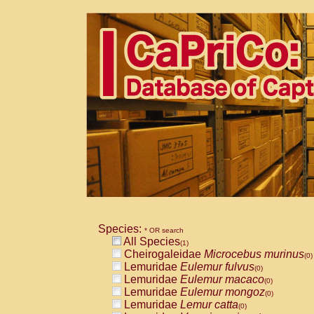
Species:
* OR search
All Species
(1)
Cheirogaleidae
Microcebus murinus
(0)
Lemuridae
Eulemur fulvus
(0)
Lemuridae
Eulemur macaco
(0)
Lemuridae
Eulemur mongoz
(0)
Lemuridae
Lemur catta
(0)