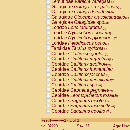
Lemuridae
Varecia variegata
(0)
Galagidae
Galago senegalensis
(0)
Galagidae
Galago demidovii
(0)
Galagidae
Otolemur crassicaudatus
(0)
Galagidae
Galagidae
spp.
(0)
Loridae
Loris tardigradus
(0)
Loridae
Nycticebus coucang
(0)
Loridae
Nycticebus pygmaeus
(0)
Loridae
Perodicticus potto
(0)
Tarsiidae
Tarsius syrichta
(0)
Cebidae
Callimico goeldii
(0)
Cebidae
Callithrix argentata
(0)
Cebidae
Callithrix geoffroyi
(0)
Cebidae
Callithrix humeralifer
(0)
Cebidae
Callithrix jacchus
(0)
Cebidae
Callithrix penicillata
(0)
Cebidae
Callithrix
spp.
(0)
Cebidae
Cebuella pygmaea
(0)
Cebidae
Leontopithecus rosalia
(0)
Cebidae
Saguinus bicolor
(0)
Cebidae
Saguinus fuscicollis
(0)
Cebidae
Saguinus geoffroyi
(0)
Cebidae
Saguinus imperator
(0)
Result-----------1 - 1 of 1
Cebidae
Saguinus labiatus
(0)
No: 02220
Sex: M
Age: Unk
Cebidae
Saguinus leucopus
(0)