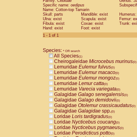
Family: Cebidae
Genus:
S
Cebidae
Saguinus midas
(0)
Specific name:
oedipus
Subspecif
Cebidae
Saguinus mystax
(0)
Name: Cotton-top Tamarin
Cebidae
Saguinus nigricollis
Skull: parts
Mandible: exist
(0)
Humerus: 
Cebidae
Saguinus oedipus
Ulna: exist
Scapula: exist
Femur: ex
(1)
Fibula: exist
Coxae: exist
Trunk: exi
Cebidae
Saguinus weddelli
(0)
Hand: exist
Foot: exist
Cebidae
Saguinus
spp.
(0)
Cebidae
Aotus trivirgatus
1 - 1 of 1
(0)
Cebidae
Cebus albifrons
(0)
Cebidae
Cebus apella
(0)
Species:
Cebidae
Cebus capucinus
* OR search
(0)
All Species
Cebidae
Cebus nigrivittatus
(1)
(0)
Cheirogaleidae
Microcebus murinus
Cebidae
Cebus
spp.
(0)
(0)
Lemuridae
Eulemur fulvus
Cebidae
Saimiri boliviensis
(0)
(0)
Lemuridae
Eulemur macaco
Cebidae
Saimiri sciureus
(0)
(0)
Lemuridae
Eulemur mongoz
Atelidae
Alouatta caraya
(0)
(0)
Lemuridae
Lemur catta
Atelidae
Alouatta fusca
(0)
(0)
Lemuridae
Varecia variegata
Atelidae
Alouatta seniculus
(0)
(0)
Galagidae
Galago senegalensis
Atelidae
Alouatta
spp.
(0)
(0)
Galagidae
Galago demidovii
Atelidae
Ateles belzebuth
(0)
(0)
Galagidae
Otolemur crassicaudatus
Atelidae
Ateles geoffroyi
(0)
(0)
Galagidae
Galagidae
spp.
Atelidae
Ateles paniscus
(0)
(0)
Loridae
Loris tardigradus
Atelidae
Ateles
spp.
(0)
(0)
Loridae
Nycticebus coucang
Atelidae
Lagothrix lagothricha
(0)
(0)
Loridae
Nycticebus pygmaeus
Atelidae
Lagothrix lagothricha cana
(0)
(0)
Loridae
Perodicticus potto
Pitheciidae
Cacajao calvus rubicundu
(0)