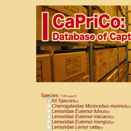
Species:
* OR search
All Species
(1)
Cheirogaleidae
Microcebus murinus
(0)
Lemuridae
Eulemur fulvus
(0)
Lemuridae
Eulemur macaco
(0)
Lemuridae
Eulemur mongoz
(0)
Lemuridae
Lemur catta
(0)