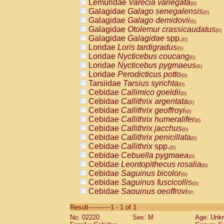
Lemuridae
Varecia variegata
(0)
Galagidae
Galago senegalensis
(0)
Galagidae
Galago demidovii
(0)
Galagidae
Otolemur crassicaudatus
(0)
Galagidae
Galagidae
spp.
(0)
Loridae
Loris tardigradus
(0)
Loridae
Nycticebus coucang
(0)
Loridae
Nycticebus pygmaeus
(0)
Loridae
Perodicticus potto
(0)
Tarsiidae
Tarsius syrichta
(0)
Cebidae
Callimico goeldii
(0)
Cebidae
Callithrix argentata
(0)
Cebidae
Callithrix geoffroyi
(0)
Cebidae
Callithrix humeralifer
(0)
Cebidae
Callithrix jacchus
(0)
Cebidae
Callithrix penicillata
(0)
Cebidae
Callithrix
spp.
(0)
Cebidae
Cebuella pygmaea
(0)
Cebidae
Leontopithecus rosalia
(0)
Cebidae
Saguinus bicolor
(0)
Cebidae
Saguinus fuscicollis
(0)
Cebidae
Saguinus geoffroyi
(0)
Cebidae
Saguinus imperator
(0)
Result-----------1 - 1 of 1
Cebidae
Saguinus labiatus
(0)
No: 02220
Sex: M
Age: Unk
Cebidae
Saguinus leucopus
(0)