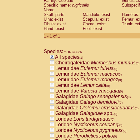
Family: Cebidae
Genus:
S
Cebidae
Saguinus midas
(0)
Specific name:
nigricollis
Subspecif
Cebidae
Saguinus mystax
(0)
Name:
Cebidae
Saguinus nigricollis
Skull: parts
Mandible: exist
(1)
Humerus: 
Cebidae
Saguinus oedipus
Ulna: exist
Scapula: exist
Femur: ex
(0)
Fibula: exist
Coxae: exist
Trunk: exi
Cebidae
Saguinus weddelli
(0)
Hand: exist
Foot: exist
Cebidae
Saguinus
spp.
(0)
Cebidae
Aotus trivirgatus
1 - 1 of 1
(0)
Cebidae
Cebus albifrons
(0)
Cebidae
Cebus apella
(0)
Species:
Cebidae
Cebus capucinus
* OR search
(0)
All species
Cebidae
Cebus nigrivittatus
(1)
(0)
Cheirogaleidae
Microcebus murinus
Cebidae
Cebus
spp.
(0)
(0)
Lemuridae
Eulemur fulvus
Cebidae
Saimiri boliviensis
(0)
(0)
Lemuridae
Eulemur macaco
Cebidae
Saimiri sciureus
(0)
(0)
Lemuridae
Eulemur mongoz
Atelidae
Alouatta caraya
(0)
(0)
Lemuridae
Lemur catta
Atelidae
Alouatta fusca
(0)
(0)
Lemuridae
Varecia variegata
Atelidae
Alouatta seniculus
(0)
(0)
Galagidae
Galago senegalensis
Atelidae
Alouatta
spp.
(0)
(0)
Galagidae
Galago demidovii
Atelidae
Ateles belzebuth
(0)
(0)
Galagidae
Otolemur crassicaudatus
Atelidae
Ateles geoffroyi
(0)
(0)
Galagidae
Galagidae
spp.
Atelidae
Ateles paniscus
(0)
(0)
Loridae
Loris tardigradus
Atelidae
Ateles
spp.
(0)
(0)
Loridae
Nycticebus coucang
Atelidae
Lagothrix lagothricha
(0)
(0)
Loridae
Nycticebus pygmaeus
Atelidae
Lagothrix lagothricha cana
(0)
(0)
Loridae
Perodicticus potto
Pitheciidae
Cacajao calvus rubicundu
(0)