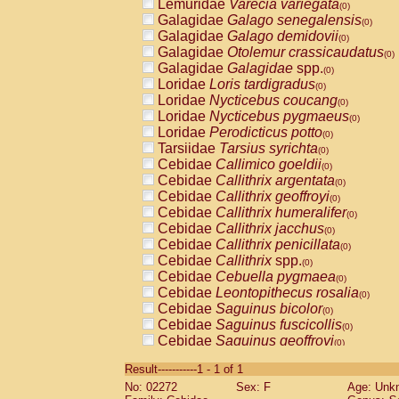
Lemuridae
Varecia variegata
(0)
Galagidae
Galago senegalensis
(0)
Galagidae
Galago demidovii
(0)
Galagidae
Otolemur crassicaudatus
(0)
Galagidae
Galagidae
spp.
(0)
Loridae
Loris tardigradus
(0)
Loridae
Nycticebus coucang
(0)
Loridae
Nycticebus pygmaeus
(0)
Loridae
Perodicticus potto
(0)
Tarsiidae
Tarsius syrichta
(0)
Cebidae
Callimico goeldii
(0)
Cebidae
Callithrix argentata
(0)
Cebidae
Callithrix geoffroyi
(0)
Cebidae
Callithrix humeralifer
(0)
Cebidae
Callithrix jacchus
(0)
Cebidae
Callithrix penicillata
(0)
Cebidae
Callithrix
spp.
(0)
Cebidae
Cebuella pygmaea
(0)
Cebidae
Leontopithecus rosalia
(0)
Cebidae
Saguinus bicolor
(0)
Cebidae
Saguinus fuscicollis
(0)
Cebidae
Saguinus geoffroyi
(0)
Cebidae
Saguinus imperator
(0)
Result-----------1 - 1 of 1
Cebidae
Saguinus labiatus
(0)
No: 02272
Sex: F
Age: Unk
Cebidae
Saguinus leucopus
(0)