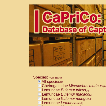
Species:
* OR search
All species
(1)
Cheirogaleidae
Microcebus murinus
(0)
Lemuridae
Eulemur fulvus
(0)
Lemuridae
Eulemur macaco
(0)
Lemuridae
Eulemur mongoz
(0)
Lemuridae
Lemur catta
(0)