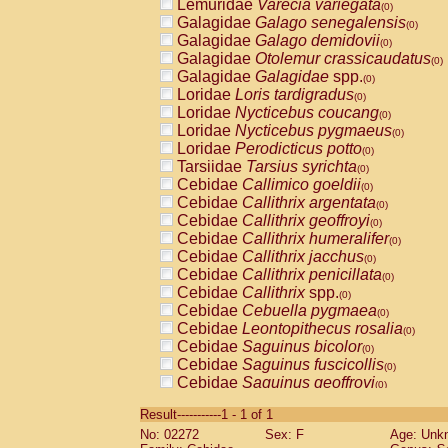
Lemuridae
Varecia variegata
(0)
Galagidae
Galago senegalensis
(0)
Galagidae
Galago demidovii
(0)
Galagidae
Otolemur crassicaudatus
(0)
Galagidae
Galagidae
spp.
(0)
Loridae
Loris tardigradus
(0)
Loridae
Nycticebus coucang
(0)
Loridae
Nycticebus pygmaeus
(0)
Loridae
Perodicticus potto
(0)
Tarsiidae
Tarsius syrichta
(0)
Cebidae
Callimico goeldii
(0)
Cebidae
Callithrix argentata
(0)
Cebidae
Callithrix geoffroyi
(0)
Cebidae
Callithrix humeralifer
(0)
Cebidae
Callithrix jacchus
(0)
Cebidae
Callithrix penicillata
(0)
Cebidae
Callithrix
spp.
(0)
Cebidae
Cebuella pygmaea
(0)
Cebidae
Leontopithecus rosalia
(0)
Cebidae
Saguinus bicolor
(0)
Cebidae
Saguinus fuscicollis
(0)
Cebidae
Saguinus geoffroyi
(0)
Cebidae
Saguinus imperator
(0)
Result-----------1 - 1 of 1
Cebidae
Saguinus labiatus
(0)
No: 02272
Sex: F
Age: Unk
Cebidae
Saguinus leucopus
(0)