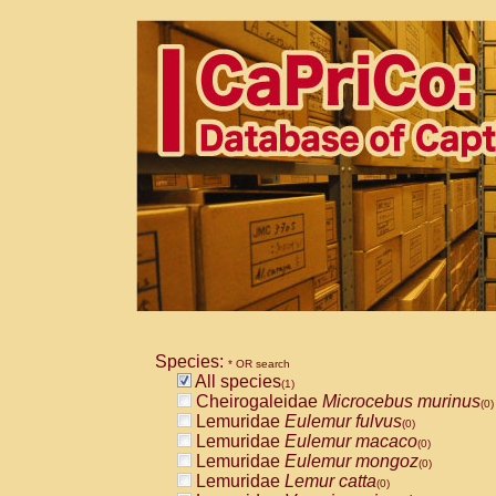
Species:
* OR search
All species
(1)
Cheirogaleidae
Microcebus murinus
(0)
Lemuridae
Eulemur fulvus
(0)
Lemuridae
Eulemur macaco
(0)
Lemuridae
Eulemur mongoz
(0)
Lemuridae
Lemur catta
(0)