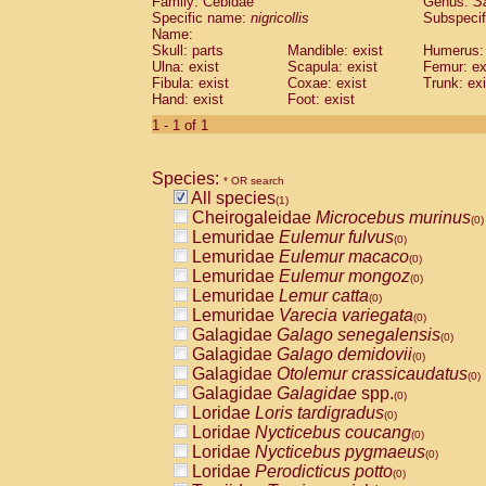
Family: Cebidae
Genus:
S
Cebidae
Saguinus midas
(0)
Specific name:
nigricollis
Subspecif
Cebidae
Saguinus mystax
(0)
Name:
Cebidae
Saguinus nigricollis
Skull: parts
Mandible: exist
(1)
Humerus: 
Cebidae
Saguinus oedipus
Ulna: exist
Scapula: exist
Femur: ex
(0)
Fibula: exist
Coxae: exist
Trunk: exi
Cebidae
Saguinus weddelli
(0)
Hand: exist
Foot: exist
Cebidae
Saguinus
spp.
(0)
Cebidae
Aotus trivirgatus
1 - 1 of 1
(0)
Cebidae
Cebus albifrons
(0)
Cebidae
Cebus apella
(0)
Species:
Cebidae
Cebus capucinus
* OR search
(0)
All species
Cebidae
Cebus nigrivittatus
(1)
(0)
Cheirogaleidae
Microcebus murinus
Cebidae
Cebus
spp.
(0)
(0)
Lemuridae
Eulemur fulvus
Cebidae
Saimiri boliviensis
(0)
(0)
Lemuridae
Eulemur macaco
Cebidae
Saimiri sciureus
(0)
(0)
Lemuridae
Eulemur mongoz
Atelidae
Alouatta caraya
(0)
(0)
Lemuridae
Lemur catta
Atelidae
Alouatta fusca
(0)
(0)
Lemuridae
Varecia variegata
Atelidae
Alouatta seniculus
(0)
(0)
Galagidae
Galago senegalensis
Atelidae
Alouatta
spp.
(0)
(0)
Galagidae
Galago demidovii
Atelidae
Ateles belzebuth
(0)
(0)
Galagidae
Otolemur crassicaudatus
Atelidae
Ateles geoffroyi
(0)
(0)
Galagidae
Galagidae
spp.
Atelidae
Ateles paniscus
(0)
(0)
Loridae
Loris tardigradus
Atelidae
Ateles
spp.
(0)
(0)
Loridae
Nycticebus coucang
Atelidae
Lagothrix lagothricha
(0)
(0)
Loridae
Nycticebus pygmaeus
Atelidae
Lagothrix lagothricha cana
(0)
(0)
Loridae
Perodicticus potto
Pitheciidae
Cacajao calvus rubicundu
(0)