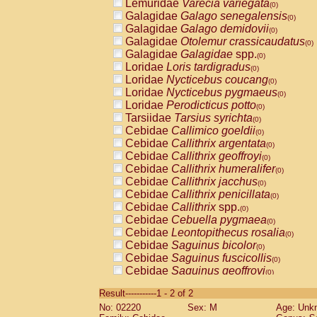
Lemuridae
Varecia variegata
(0)
Galagidae
Galago senegalensis
(0)
Galagidae
Galago demidovii
(0)
Galagidae
Otolemur crassicaudatus
(0)
Galagidae
Galagidae
spp.
(0)
Loridae
Loris tardigradus
(0)
Loridae
Nycticebus coucang
(0)
Loridae
Nycticebus pygmaeus
(0)
Loridae
Perodicticus potto
(0)
Tarsiidae
Tarsius syrichta
(0)
Cebidae
Callimico goeldii
(0)
Cebidae
Callithrix argentata
(0)
Cebidae
Callithrix geoffroyi
(0)
Cebidae
Callithrix humeralifer
(0)
Cebidae
Callithrix jacchus
(0)
Cebidae
Callithrix penicillata
(0)
Cebidae
Callithrix
spp.
(0)
Cebidae
Cebuella pygmaea
(0)
Cebidae
Leontopithecus rosalia
(0)
Cebidae
Saguinus bicolor
(0)
Cebidae
Saguinus fuscicollis
(0)
Cebidae
Saguinus geoffroyi
(0)
Cebidae
Saguinus imperator
(0)
Result-----------1 - 2 of 2
Cebidae
Saguinus labiatus
(0)
No: 02220
Sex: M
Age: Unk
Cebidae
Saguinus leucopus
(0)