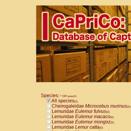
Species:
* OR search
All species
(2)
Cheirogaleidae
Microcebus murinus
(0)
Lemuridae
Eulemur fulvus
(0)
Lemuridae
Eulemur macaco
(0)
Lemuridae
Eulemur mongoz
(0)
Lemuridae
Lemur catta
(0)