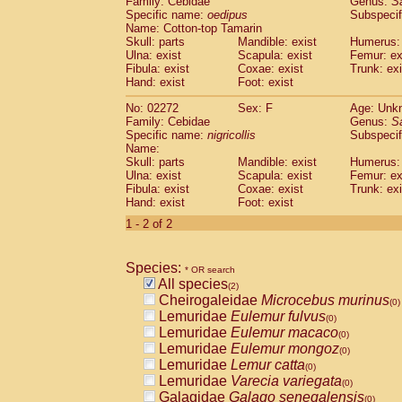
Family: Cebidae
Genus:
S
Cebidae
Saguinus midas
(0)
Specific name:
oedipus
Subspecif
Cebidae
Saguinus mystax
(0)
Name: Cotton-top Tamarin
Cebidae
Saguinus nigricollis
Skull: parts
Mandible: exist
(1)
Humerus: 
Cebidae
Saguinus oedipus
Ulna: exist
Scapula: exist
Femur: ex
(1)
Fibula: exist
Coxae: exist
Trunk: exi
Cebidae
Saguinus weddelli
(0)
Hand: exist
Foot: exist
Cebidae
Saguinus
spp.
(0)
Cebidae
Aotus trivirgatus
(0)
No: 02272
Sex: F
Age: Unk
Cebidae
Cebus albifrons
Family: Cebidae
Genus:
S
(0)
Cebidae
Cebus apella
Specific name:
nigricollis
Subspecif
(0)
Name:
Cebidae
Cebus capucinus
(0)
Skull: parts
Mandible: exist
Humerus: 
Cebidae
Cebus nigrivittatus
(0)
Ulna: exist
Scapula: exist
Femur: ex
Cebidae
Cebus
spp.
(0)
Fibula: exist
Coxae: exist
Trunk: exi
Cebidae
Saimiri boliviensis
Hand: exist
Foot: exist
(0)
Cebidae
Saimiri sciureus
(0)
1 - 2 of 2
Atelidae
Alouatta caraya
(0)
Atelidae
Alouatta fusca
(0)
Atelidae
Alouatta seniculus
Species:
(0)
* OR search
Atelidae
Alouatta
spp.
All species
(0)
(2)
Atelidae
Ateles belzebuth
Cheirogaleidae
Microcebus murinus
(0)
(0)
Atelidae
Ateles geoffroyi
Lemuridae
Eulemur fulvus
(0)
(0)
Atelidae
Ateles paniscus
Lemuridae
Eulemur macaco
(0)
(0)
Atelidae
Ateles
spp.
Lemuridae
Eulemur mongoz
(0)
(0)
Atelidae
Lagothrix lagothricha
Lemuridae
Lemur catta
(0)
(0)
Atelidae
Lagothrix lagothricha cana
Lemuridae
Varecia variegata
(0)
(0)
Pitheciidae
Cacajao calvus rubicundu
Galagidae
Galago senegalensis
(0)