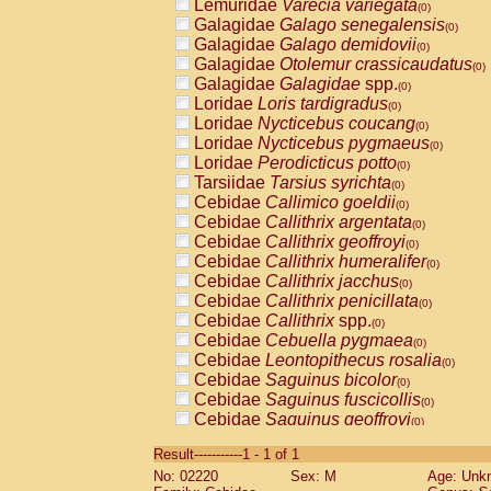
Lemuridae
Varecia variegata
(0)
Galagidae
Galago senegalensis
(0)
Galagidae
Galago demidovii
(0)
Galagidae
Otolemur crassicaudatus
(0)
Galagidae
Galagidae
spp.
(0)
Loridae
Loris tardigradus
(0)
Loridae
Nycticebus coucang
(0)
Loridae
Nycticebus pygmaeus
(0)
Loridae
Perodicticus potto
(0)
Tarsiidae
Tarsius syrichta
(0)
Cebidae
Callimico goeldii
(0)
Cebidae
Callithrix argentata
(0)
Cebidae
Callithrix geoffroyi
(0)
Cebidae
Callithrix humeralifer
(0)
Cebidae
Callithrix jacchus
(0)
Cebidae
Callithrix penicillata
(0)
Cebidae
Callithrix
spp.
(0)
Cebidae
Cebuella pygmaea
(0)
Cebidae
Leontopithecus rosalia
(0)
Cebidae
Saguinus bicolor
(0)
Cebidae
Saguinus fuscicollis
(0)
Cebidae
Saguinus geoffroyi
(0)
Cebidae
Saguinus imperator
(0)
Result-----------1 - 1 of 1
Cebidae
Saguinus labiatus
(0)
No: 02220
Sex: M
Age: Unk
Cebidae
Saguinus leucopus
(0)