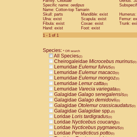
Family: Cebidae
Genus:
S
Cebidae
Saguinus midas
(0)
Specific name:
oedipus
Subspecif
Cebidae
Saguinus mystax
(0)
Name: Cotton-top Tamarin
Cebidae
Saguinus nigricollis
Skull: parts
Mandible: exist
(1)
Humerus: 
Cebidae
Saguinus oedipus
Ulna: exist
Scapula: exist
Femur: ex
(1)
Fibula: exist
Coxae: exist
Trunk: exi
Cebidae
Saguinus weddelli
(0)
Hand: exist
Foot: exist
Cebidae
Saguinus
spp.
(0)
Cebidae
Aotus trivirgatus
1 - 1 of 1
(0)
Cebidae
Cebus albifrons
(0)
Cebidae
Cebus apella
(0)
Species:
Cebidae
Cebus capucinus
* OR search
(0)
All Species
Cebidae
Cebus nigrivittatus
(2)
(0)
Cheirogaleidae
Microcebus murinus
Cebidae
Cebus
spp.
(0)
(0)
Lemuridae
Eulemur fulvus
Cebidae
Saimiri boliviensis
(0)
(0)
Lemuridae
Eulemur macaco
Cebidae
Saimiri sciureus
(0)
(0)
Lemuridae
Eulemur mongoz
Atelidae
Alouatta caraya
(0)
(0)
Lemuridae
Lemur catta
Atelidae
Alouatta fusca
(0)
(0)
Lemuridae
Varecia variegata
Atelidae
Alouatta seniculus
(0)
(0)
Galagidae
Galago senegalensis
Atelidae
Alouatta
spp.
(0)
(0)
Galagidae
Galago demidovii
Atelidae
Ateles belzebuth
(0)
(0)
Galagidae
Otolemur crassicaudatus
Atelidae
Ateles geoffroyi
(0)
(0)
Galagidae
Galagidae
spp.
Atelidae
Ateles paniscus
(0)
(0)
Loridae
Loris tardigradus
Atelidae
Ateles
spp.
(0)
(0)
Loridae
Nycticebus coucang
Atelidae
Lagothrix lagothricha
(0)
(0)
Loridae
Nycticebus pygmaeus
Atelidae
Lagothrix lagothricha cana
(0)
(0)
Loridae
Perodicticus potto
Pitheciidae
Cacajao calvus rubicundu
(0)