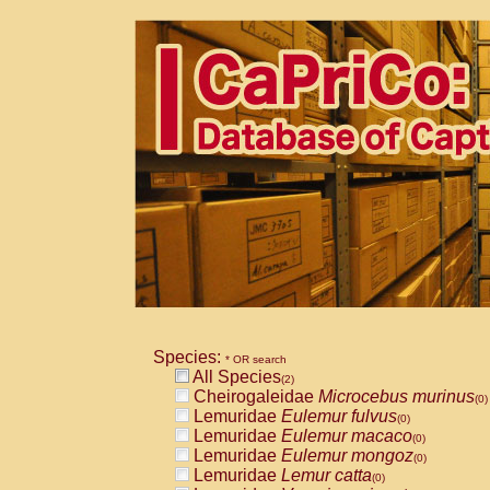
Species:
* OR search
All Species
(2)
Cheirogaleidae
Microcebus murinus
(0)
Lemuridae
Eulemur fulvus
(0)
Lemuridae
Eulemur macaco
(0)
Lemuridae
Eulemur mongoz
(0)
Lemuridae
Lemur catta
(0)