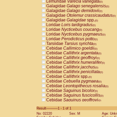
Lemuridae
Varecia variegata
(0)
Galagidae
Galago senegalensis
(0)
Galagidae
Galago demidovii
(0)
Galagidae
Otolemur crassicaudatus
(0)
Galagidae
Galagidae
spp.
(0)
Loridae
Loris tardigradus
(0)
Loridae
Nycticebus coucang
(0)
Loridae
Nycticebus pygmaeus
(0)
Loridae
Perodicticus potto
(0)
Tarsiidae
Tarsius syrichta
(0)
Cebidae
Callimico goeldii
(0)
Cebidae
Callithrix argentata
(0)
Cebidae
Callithrix geoffroyi
(0)
Cebidae
Callithrix humeralifer
(0)
Cebidae
Callithrix jacchus
(0)
Cebidae
Callithrix penicillata
(0)
Cebidae
Callithrix
spp.
(0)
Cebidae
Cebuella pygmaea
(0)
Cebidae
Leontopithecus rosalia
(0)
Cebidae
Saguinus bicolor
(0)
Cebidae
Saguinus fuscicollis
(0)
Cebidae
Saguinus geoffroyi
(0)
Cebidae
Saguinus imperator
(0)
Result-----------1 - 1 of 1
Cebidae
Saguinus labiatus
(0)
No: 02220
Sex: M
Age: Unk
Cebidae
Saguinus leucopus
(0)