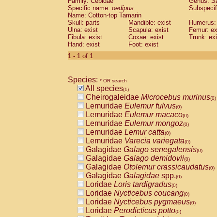
Family: Cebidae
Genus:
S
Cebidae
Saguinus midas
(0)
Specific name:
oedipus
Subspecif
Cebidae
Saguinus mystax
(0)
Name: Cotton-top Tamarin
Cebidae
Saguinus nigricollis
Skull: parts
Mandible: exist
(0)
Humerus: 
Cebidae
Saguinus oedipus
Ulna: exist
Scapula: exist
Femur: ex
(1)
Fibula: exist
Coxae: exist
Trunk: exi
Cebidae
Saguinus weddelli
(0)
Hand: exist
Foot: exist
Cebidae
Saguinus
spp.
(0)
Cebidae
Aotus trivirgatus
1 - 1 of 1
(0)
Cebidae
Cebus albifrons
(0)
Cebidae
Cebus apella
(0)
Species:
Cebidae
Cebus capucinus
* OR search
(0)
All species
Cebidae
Cebus nigrivittatus
(1)
(0)
Cheirogaleidae
Microcebus murinus
Cebidae
Cebus
spp.
(0)
(0)
Lemuridae
Eulemur fulvus
Cebidae
Saimiri boliviensis
(0)
(0)
Lemuridae
Eulemur macaco
Cebidae
Saimiri sciureus
(0)
(0)
Lemuridae
Eulemur mongoz
Atelidae
Alouatta caraya
(0)
(0)
Lemuridae
Lemur catta
Atelidae
Alouatta fusca
(0)
(0)
Lemuridae
Varecia variegata
Atelidae
Alouatta seniculus
(0)
(0)
Galagidae
Galago senegalensis
Atelidae
Alouatta
spp.
(0)
(0)
Galagidae
Galago demidovii
Atelidae
Ateles belzebuth
(0)
(0)
Galagidae
Otolemur crassicaudatus
Atelidae
Ateles geoffroyi
(0)
(0)
Galagidae
Galagidae
spp.
Atelidae
Ateles paniscus
(0)
(0)
Loridae
Loris tardigradus
Atelidae
Ateles
spp.
(0)
(0)
Loridae
Nycticebus coucang
Atelidae
Lagothrix lagothricha
(0)
(0)
Loridae
Nycticebus pygmaeus
Atelidae
Lagothrix lagothricha cana
(0)
(0)
Loridae
Perodicticus potto
Pitheciidae
Cacajao calvus rubicundu
(0)