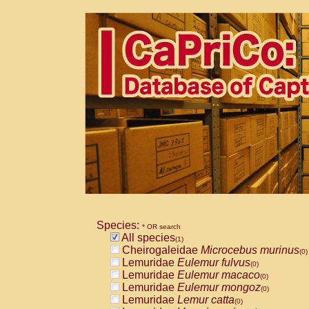
Species:
* OR search
All species
(1)
Cheirogaleidae
Microcebus murinus
(0)
Lemuridae
Eulemur fulvus
(0)
Lemuridae
Eulemur macaco
(0)
Lemuridae
Eulemur mongoz
(0)
Lemuridae
Lemur catta
(0)