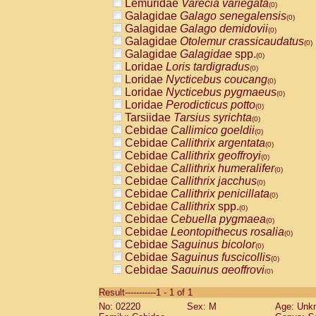
Lemuridae
Varecia variegata
(0)
Galagidae
Galago senegalensis
(0)
Galagidae
Galago demidovii
(0)
Galagidae
Otolemur crassicaudatus
(0)
Galagidae
Galagidae
spp.
(0)
Loridae
Loris tardigradus
(0)
Loridae
Nycticebus coucang
(0)
Loridae
Nycticebus pygmaeus
(0)
Loridae
Perodicticus potto
(0)
Tarsiidae
Tarsius syrichta
(0)
Cebidae
Callimico goeldii
(0)
Cebidae
Callithrix argentata
(0)
Cebidae
Callithrix geoffroyi
(0)
Cebidae
Callithrix humeralifer
(0)
Cebidae
Callithrix jacchus
(0)
Cebidae
Callithrix penicillata
(0)
Cebidae
Callithrix
spp.
(0)
Cebidae
Cebuella pygmaea
(0)
Cebidae
Leontopithecus rosalia
(0)
Cebidae
Saguinus bicolor
(0)
Cebidae
Saguinus fuscicollis
(0)
Cebidae
Saguinus geoffroyi
(0)
Cebidae
Saguinus imperator
(0)
Result-----------1 - 1 of 1
Cebidae
Saguinus labiatus
(0)
No: 02220
Sex: M
Age: Unk
Cebidae
Saguinus leucopus
(0)