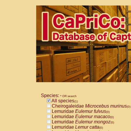
Species:
* OR search
All species
(1)
Cheirogaleidae
Microcebus murinus
(0)
Lemuridae
Eulemur fulvus
(0)
Lemuridae
Eulemur macaco
(0)
Lemuridae
Eulemur mongoz
(0)
Lemuridae
Lemur catta
(0)