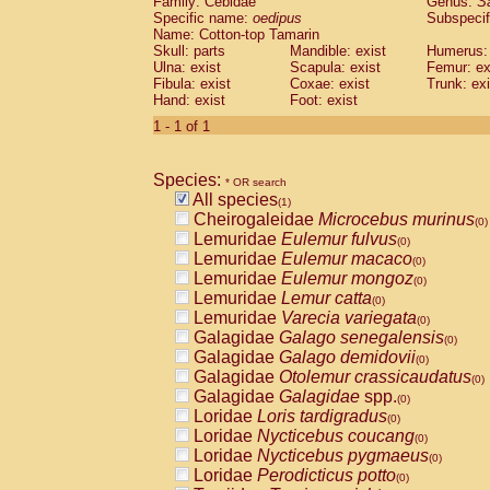
Family: Cebidae
Genus:
S
Cebidae
Saguinus midas
(0)
Specific name:
oedipus
Subspecif
Cebidae
Saguinus mystax
(0)
Name: Cotton-top Tamarin
Cebidae
Saguinus nigricollis
Skull: parts
Mandible: exist
(0)
Humerus: 
Cebidae
Saguinus oedipus
Ulna: exist
Scapula: exist
Femur: ex
(1)
Fibula: exist
Coxae: exist
Trunk: exi
Cebidae
Saguinus weddelli
(0)
Hand: exist
Foot: exist
Cebidae
Saguinus
spp.
(0)
Cebidae
Aotus trivirgatus
1 - 1 of 1
(0)
Cebidae
Cebus albifrons
(0)
Cebidae
Cebus apella
(0)
Species:
Cebidae
Cebus capucinus
* OR search
(0)
All species
Cebidae
Cebus nigrivittatus
(1)
(0)
Cheirogaleidae
Microcebus murinus
Cebidae
Cebus
spp.
(0)
(0)
Lemuridae
Eulemur fulvus
Cebidae
Saimiri boliviensis
(0)
(0)
Lemuridae
Eulemur macaco
Cebidae
Saimiri sciureus
(0)
(0)
Lemuridae
Eulemur mongoz
Atelidae
Alouatta caraya
(0)
(0)
Lemuridae
Lemur catta
Atelidae
Alouatta fusca
(0)
(0)
Lemuridae
Varecia variegata
Atelidae
Alouatta seniculus
(0)
(0)
Galagidae
Galago senegalensis
Atelidae
Alouatta
spp.
(0)
(0)
Galagidae
Galago demidovii
Atelidae
Ateles belzebuth
(0)
(0)
Galagidae
Otolemur crassicaudatus
Atelidae
Ateles geoffroyi
(0)
(0)
Galagidae
Galagidae
spp.
Atelidae
Ateles paniscus
(0)
(0)
Loridae
Loris tardigradus
Atelidae
Ateles
spp.
(0)
(0)
Loridae
Nycticebus coucang
Atelidae
Lagothrix lagothricha
(0)
(0)
Loridae
Nycticebus pygmaeus
Atelidae
Lagothrix lagothricha cana
(0)
(0)
Loridae
Perodicticus potto
Pitheciidae
Cacajao calvus rubicundu
(0)