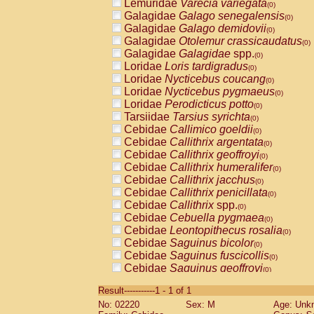
Lemuridae
Varecia variegata
(0)
Galagidae
Galago senegalensis
(0)
Galagidae
Galago demidovii
(0)
Galagidae
Otolemur crassicaudatus
(0)
Galagidae
Galagidae
spp.
(0)
Loridae
Loris tardigradus
(0)
Loridae
Nycticebus coucang
(0)
Loridae
Nycticebus pygmaeus
(0)
Loridae
Perodicticus potto
(0)
Tarsiidae
Tarsius syrichta
(0)
Cebidae
Callimico goeldii
(0)
Cebidae
Callithrix argentata
(0)
Cebidae
Callithrix geoffroyi
(0)
Cebidae
Callithrix humeralifer
(0)
Cebidae
Callithrix jacchus
(0)
Cebidae
Callithrix penicillata
(0)
Cebidae
Callithrix
spp.
(0)
Cebidae
Cebuella pygmaea
(0)
Cebidae
Leontopithecus rosalia
(0)
Cebidae
Saguinus bicolor
(0)
Cebidae
Saguinus fuscicollis
(0)
Cebidae
Saguinus geoffroyi
(0)
Cebidae
Saguinus imperator
(0)
Result-----------1 - 1 of 1
Cebidae
Saguinus labiatus
(0)
No: 02220
Sex: M
Age: Unk
Cebidae
Saguinus leucopus
(0)