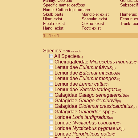
Family: Cebidae
Genus:
S
Cebidae
Saguinus midas
(0)
Specific name:
oedipus
Subspecif
Cebidae
Saguinus mystax
(0)
Name: Cotton-top Tamarin
Cebidae
Saguinus nigricollis
Skull: parts
Mandible: exist
(0)
Humerus: 
Cebidae
Saguinus oedipus
Ulna: exist
Scapula: exist
Femur: ex
(1)
Fibula: exist
Coxae: exist
Trunk: exi
Cebidae
Saguinus weddelli
(0)
Hand: exist
Foot: exist
Cebidae
Saguinus
spp.
(0)
Cebidae
Aotus trivirgatus
1 - 1 of 1
(0)
Cebidae
Cebus albifrons
(0)
Cebidae
Cebus apella
(0)
Species:
Cebidae
Cebus capucinus
* OR search
(0)
All Species
Cebidae
Cebus nigrivittatus
(1)
(0)
Cheirogaleidae
Microcebus murinus
Cebidae
Cebus
spp.
(0)
(0)
Lemuridae
Eulemur fulvus
Cebidae
Saimiri boliviensis
(0)
(0)
Lemuridae
Eulemur macaco
Cebidae
Saimiri sciureus
(0)
(0)
Lemuridae
Eulemur mongoz
Atelidae
Alouatta caraya
(0)
(0)
Lemuridae
Lemur catta
Atelidae
Alouatta fusca
(0)
(0)
Lemuridae
Varecia variegata
Atelidae
Alouatta seniculus
(0)
(0)
Galagidae
Galago senegalensis
Atelidae
Alouatta
spp.
(0)
(0)
Galagidae
Galago demidovii
Atelidae
Ateles belzebuth
(0)
(0)
Galagidae
Otolemur crassicaudatus
Atelidae
Ateles geoffroyi
(0)
(0)
Galagidae
Galagidae
spp.
Atelidae
Ateles paniscus
(0)
(0)
Loridae
Loris tardigradus
Atelidae
Ateles
spp.
(0)
(0)
Loridae
Nycticebus coucang
Atelidae
Lagothrix lagothricha
(0)
(0)
Loridae
Nycticebus pygmaeus
Atelidae
Lagothrix lagothricha cana
(0)
(0)
Loridae
Perodicticus potto
Pitheciidae
Cacajao calvus rubicundu
(0)