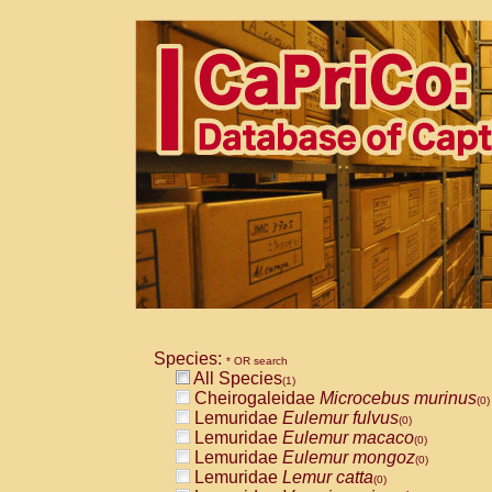
Species:
* OR search
All Species
(1)
Cheirogaleidae
Microcebus murinus
(0)
Lemuridae
Eulemur fulvus
(0)
Lemuridae
Eulemur macaco
(0)
Lemuridae
Eulemur mongoz
(0)
Lemuridae
Lemur catta
(0)