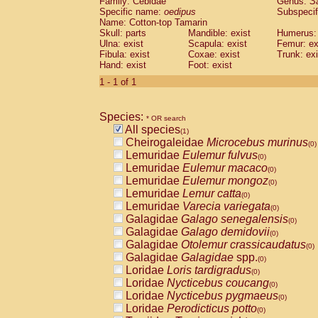
Family: Cebidae
Genus:
S
Cebidae
Saguinus midas
(0)
Specific name:
oedipus
Subspecif
Cebidae
Saguinus mystax
(0)
Name: Cotton-top Tamarin
Cebidae
Saguinus nigricollis
Skull: parts
Mandible: exist
(0)
Humerus: 
Cebidae
Saguinus oedipus
Ulna: exist
Scapula: exist
Femur: ex
(1)
Fibula: exist
Coxae: exist
Trunk: exi
Cebidae
Saguinus weddelli
(0)
Hand: exist
Foot: exist
Cebidae
Saguinus
spp.
(0)
Cebidae
Aotus trivirgatus
1 - 1 of 1
(0)
Cebidae
Cebus albifrons
(0)
Cebidae
Cebus apella
(0)
Species:
Cebidae
Cebus capucinus
* OR search
(0)
All species
Cebidae
Cebus nigrivittatus
(1)
(0)
Cheirogaleidae
Microcebus murinus
Cebidae
Cebus
spp.
(0)
(0)
Lemuridae
Eulemur fulvus
Cebidae
Saimiri boliviensis
(0)
(0)
Lemuridae
Eulemur macaco
Cebidae
Saimiri sciureus
(0)
(0)
Lemuridae
Eulemur mongoz
Atelidae
Alouatta caraya
(0)
(0)
Lemuridae
Lemur catta
Atelidae
Alouatta fusca
(0)
(0)
Lemuridae
Varecia variegata
Atelidae
Alouatta seniculus
(0)
(0)
Galagidae
Galago senegalensis
Atelidae
Alouatta
spp.
(0)
(0)
Galagidae
Galago demidovii
Atelidae
Ateles belzebuth
(0)
(0)
Galagidae
Otolemur crassicaudatus
Atelidae
Ateles geoffroyi
(0)
(0)
Galagidae
Galagidae
spp.
Atelidae
Ateles paniscus
(0)
(0)
Loridae
Loris tardigradus
Atelidae
Ateles
spp.
(0)
(0)
Loridae
Nycticebus coucang
Atelidae
Lagothrix lagothricha
(0)
(0)
Loridae
Nycticebus pygmaeus
Atelidae
Lagothrix lagothricha cana
(0)
(0)
Loridae
Perodicticus potto
Pitheciidae
Cacajao calvus rubicundu
(0)