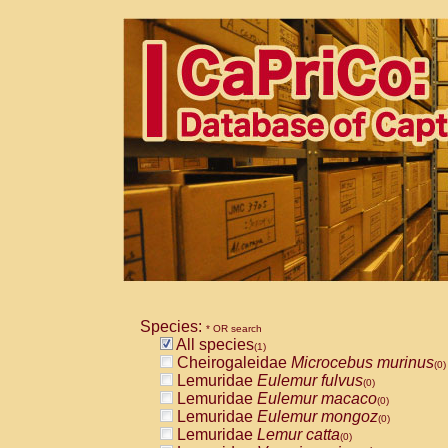
Species:
* OR search
All species
(1)
Cheirogaleidae
Microcebus murinus
(0)
Lemuridae
Eulemur fulvus
(0)
Lemuridae
Eulemur macaco
(0)
Lemuridae
Eulemur mongoz
(0)
Lemuridae
Lemur catta
(0)