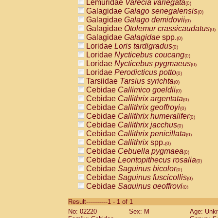
Lemuridae
Varecia variegata
(0)
Galagidae
Galago senegalensis
(0)
Galagidae
Galago demidovii
(0)
Galagidae
Otolemur crassicaudatus
(0)
Galagidae
Galagidae
spp.
(0)
Loridae
Loris tardigradus
(0)
Loridae
Nycticebus coucang
(0)
Loridae
Nycticebus pygmaeus
(0)
Loridae
Perodicticus potto
(0)
Tarsiidae
Tarsius syrichta
(0)
Cebidae
Callimico goeldii
(0)
Cebidae
Callithrix argentata
(0)
Cebidae
Callithrix geoffroyi
(0)
Cebidae
Callithrix humeralifer
(0)
Cebidae
Callithrix jacchus
(0)
Cebidae
Callithrix penicillata
(0)
Cebidae
Callithrix
spp.
(0)
Cebidae
Cebuella pygmaea
(0)
Cebidae
Leontopithecus rosalia
(0)
Cebidae
Saguinus bicolor
(0)
Cebidae
Saguinus fuscicollis
(0)
Cebidae
Saguinus geoffroyi
(0)
Cebidae
Saguinus imperator
(0)
Result-----------1 - 1 of 1
Cebidae
Saguinus labiatus
(0)
No: 02220
Sex: M
Age: Unk
Cebidae
Saguinus leucopus
(0)