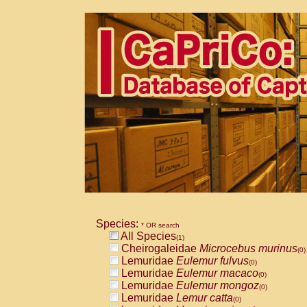
Species:
* OR search
All Species
(1)
Cheirogaleidae
Microcebus murinus
(0)
Lemuridae
Eulemur fulvus
(0)
Lemuridae
Eulemur macaco
(0)
Lemuridae
Eulemur mongoz
(0)
Lemuridae
Lemur catta
(0)