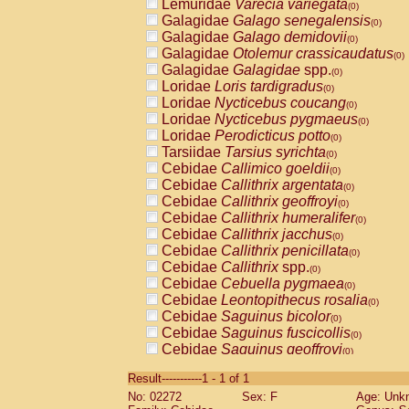
Lemuridae
Varecia variegata
(0)
Galagidae
Galago senegalensis
(0)
Galagidae
Galago demidovii
(0)
Galagidae
Otolemur crassicaudatus
(0)
Galagidae
Galagidae
spp.
(0)
Loridae
Loris tardigradus
(0)
Loridae
Nycticebus coucang
(0)
Loridae
Nycticebus pygmaeus
(0)
Loridae
Perodicticus potto
(0)
Tarsiidae
Tarsius syrichta
(0)
Cebidae
Callimico goeldii
(0)
Cebidae
Callithrix argentata
(0)
Cebidae
Callithrix geoffroyi
(0)
Cebidae
Callithrix humeralifer
(0)
Cebidae
Callithrix jacchus
(0)
Cebidae
Callithrix penicillata
(0)
Cebidae
Callithrix
spp.
(0)
Cebidae
Cebuella pygmaea
(0)
Cebidae
Leontopithecus rosalia
(0)
Cebidae
Saguinus bicolor
(0)
Cebidae
Saguinus fuscicollis
(0)
Cebidae
Saguinus geoffroyi
(0)
Cebidae
Saguinus imperator
(0)
Result-----------1 - 1 of 1
Cebidae
Saguinus labiatus
(0)
No: 02272
Sex: F
Age: Unk
Cebidae
Saguinus leucopus
(0)