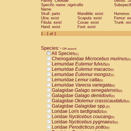
Family: Cebidae
Genus:
S
Cebidae
Saguinus midas
(0)
Specific name:
nigricollis
Subspecif
Cebidae
Saguinus mystax
(0)
Name:
Cebidae
Saguinus nigricollis
Skull: parts
Mandible: exist
(1)
Humerus: 
Cebidae
Saguinus oedipus
Ulna: exist
Scapula: exist
Femur: ex
(0)
Fibula: exist
Coxae: exist
Trunk: exi
Cebidae
Saguinus weddelli
(0)
Hand: exist
Foot: exist
Cebidae
Saguinus
spp.
(0)
Cebidae
Aotus trivirgatus
1 - 1 of 1
(0)
Cebidae
Cebus albifrons
(0)
Cebidae
Cebus apella
(0)
Species:
Cebidae
Cebus capucinus
* OR search
(0)
All Species
Cebidae
Cebus nigrivittatus
(1)
(0)
Cheirogaleidae
Microcebus murinus
Cebidae
Cebus
spp.
(0)
(0)
Lemuridae
Eulemur fulvus
Cebidae
Saimiri boliviensis
(0)
(0)
Lemuridae
Eulemur macaco
Cebidae
Saimiri sciureus
(0)
(0)
Lemuridae
Eulemur mongoz
Atelidae
Alouatta caraya
(0)
(0)
Lemuridae
Lemur catta
Atelidae
Alouatta fusca
(0)
(0)
Lemuridae
Varecia variegata
Atelidae
Alouatta seniculus
(0)
(0)
Galagidae
Galago senegalensis
Atelidae
Alouatta
spp.
(0)
(0)
Galagidae
Galago demidovii
Atelidae
Ateles belzebuth
(0)
(0)
Galagidae
Otolemur crassicaudatus
Atelidae
Ateles geoffroyi
(0)
(0)
Galagidae
Galagidae
spp.
Atelidae
Ateles paniscus
(0)
(0)
Loridae
Loris tardigradus
Atelidae
Ateles
spp.
(0)
(0)
Loridae
Nycticebus coucang
Atelidae
Lagothrix lagothricha
(0)
(0)
Loridae
Nycticebus pygmaeus
Atelidae
Lagothrix lagothricha cana
(0)
(0)
Loridae
Perodicticus potto
Pitheciidae
Cacajao calvus rubicundu
(0)