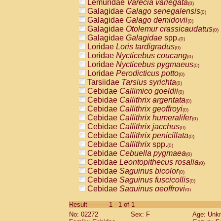
Lemuridae
Varecia variegata
(0)
Galagidae
Galago senegalensis
(0)
Galagidae
Galago demidovii
(0)
Galagidae
Otolemur crassicaudatus
(0)
Galagidae
Galagidae
spp.
(0)
Loridae
Loris tardigradus
(0)
Loridae
Nycticebus coucang
(0)
Loridae
Nycticebus pygmaeus
(0)
Loridae
Perodicticus potto
(0)
Tarsiidae
Tarsius syrichta
(0)
Cebidae
Callimico goeldii
(0)
Cebidae
Callithrix argentata
(0)
Cebidae
Callithrix geoffroyi
(0)
Cebidae
Callithrix humeralifer
(0)
Cebidae
Callithrix jacchus
(0)
Cebidae
Callithrix penicillata
(0)
Cebidae
Callithrix
spp.
(0)
Cebidae
Cebuella pygmaea
(0)
Cebidae
Leontopithecus rosalia
(0)
Cebidae
Saguinus bicolor
(0)
Cebidae
Saguinus fuscicollis
(0)
Cebidae
Saguinus geoffroyi
(0)
Cebidae
Saguinus imperator
(0)
Result-----------1 - 1 of 1
Cebidae
Saguinus labiatus
(0)
No: 02272
Sex: F
Age: Unk
Cebidae
Saguinus leucopus
(0)