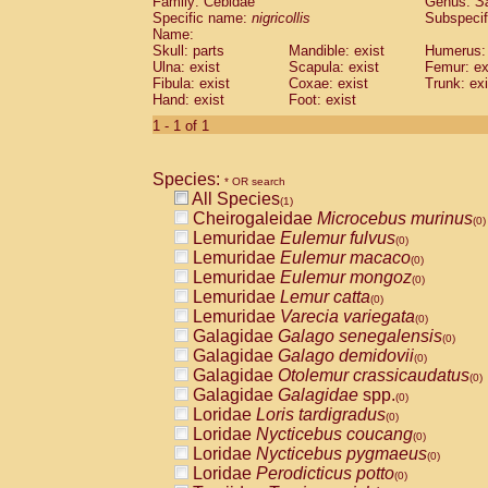
Family: Cebidae
Genus:
S
Cebidae
Saguinus midas
(0)
Specific name:
nigricollis
Subspecif
Cebidae
Saguinus mystax
(0)
Name:
Cebidae
Saguinus nigricollis
Skull: parts
Mandible: exist
(1)
Humerus: 
Cebidae
Saguinus oedipus
Ulna: exist
Scapula: exist
Femur: ex
(0)
Fibula: exist
Coxae: exist
Trunk: exi
Cebidae
Saguinus weddelli
(0)
Hand: exist
Foot: exist
Cebidae
Saguinus
spp.
(0)
Cebidae
Aotus trivirgatus
1 - 1 of 1
(0)
Cebidae
Cebus albifrons
(0)
Cebidae
Cebus apella
(0)
Species:
Cebidae
Cebus capucinus
* OR search
(0)
All Species
Cebidae
Cebus nigrivittatus
(1)
(0)
Cheirogaleidae
Microcebus murinus
Cebidae
Cebus
spp.
(0)
(0)
Lemuridae
Eulemur fulvus
Cebidae
Saimiri boliviensis
(0)
(0)
Lemuridae
Eulemur macaco
Cebidae
Saimiri sciureus
(0)
(0)
Lemuridae
Eulemur mongoz
Atelidae
Alouatta caraya
(0)
(0)
Lemuridae
Lemur catta
Atelidae
Alouatta fusca
(0)
(0)
Lemuridae
Varecia variegata
Atelidae
Alouatta seniculus
(0)
(0)
Galagidae
Galago senegalensis
Atelidae
Alouatta
spp.
(0)
(0)
Galagidae
Galago demidovii
Atelidae
Ateles belzebuth
(0)
(0)
Galagidae
Otolemur crassicaudatus
Atelidae
Ateles geoffroyi
(0)
(0)
Galagidae
Galagidae
spp.
Atelidae
Ateles paniscus
(0)
(0)
Loridae
Loris tardigradus
Atelidae
Ateles
spp.
(0)
(0)
Loridae
Nycticebus coucang
Atelidae
Lagothrix lagothricha
(0)
(0)
Loridae
Nycticebus pygmaeus
Atelidae
Lagothrix lagothricha cana
(0)
(0)
Loridae
Perodicticus potto
Pitheciidae
Cacajao calvus rubicundu
(0)