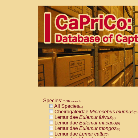
Species:
* OR search
All Species
(1)
Cheirogaleidae
Microcebus murinus
(0)
Lemuridae
Eulemur fulvus
(0)
Lemuridae
Eulemur macaco
(0)
Lemuridae
Eulemur mongoz
(0)
Lemuridae
Lemur catta
(0)