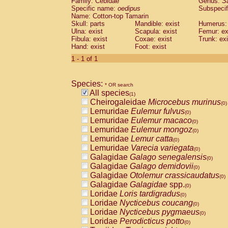
Family: Cebidae
Genus:
S
Cebidae
Saguinus midas
(0)
Specific name:
oedipus
Subspecif
Cebidae
Saguinus mystax
(0)
Name: Cotton-top Tamarin
Cebidae
Saguinus nigricollis
Skull: parts
Mandible: exist
(0)
Humerus: 
Cebidae
Saguinus oedipus
Ulna: exist
Scapula: exist
Femur: ex
(1)
Fibula: exist
Coxae: exist
Trunk: exi
Cebidae
Saguinus weddelli
(0)
Hand: exist
Foot: exist
Cebidae
Saguinus
spp.
(0)
Cebidae
Aotus trivirgatus
1 - 1 of 1
(0)
Cebidae
Cebus albifrons
(0)
Cebidae
Cebus apella
(0)
Species:
Cebidae
Cebus capucinus
* OR search
(0)
All species
Cebidae
Cebus nigrivittatus
(1)
(0)
Cheirogaleidae
Microcebus murinus
Cebidae
Cebus
spp.
(0)
(0)
Lemuridae
Eulemur fulvus
Cebidae
Saimiri boliviensis
(0)
(0)
Lemuridae
Eulemur macaco
Cebidae
Saimiri sciureus
(0)
(0)
Lemuridae
Eulemur mongoz
Atelidae
Alouatta caraya
(0)
(0)
Lemuridae
Lemur catta
Atelidae
Alouatta fusca
(0)
(0)
Lemuridae
Varecia variegata
Atelidae
Alouatta seniculus
(0)
(0)
Galagidae
Galago senegalensis
Atelidae
Alouatta
spp.
(0)
(0)
Galagidae
Galago demidovii
Atelidae
Ateles belzebuth
(0)
(0)
Galagidae
Otolemur crassicaudatus
Atelidae
Ateles geoffroyi
(0)
(0)
Galagidae
Galagidae
spp.
Atelidae
Ateles paniscus
(0)
(0)
Loridae
Loris tardigradus
Atelidae
Ateles
spp.
(0)
(0)
Loridae
Nycticebus coucang
Atelidae
Lagothrix lagothricha
(0)
(0)
Loridae
Nycticebus pygmaeus
Atelidae
Lagothrix lagothricha cana
(0)
(0)
Loridae
Perodicticus potto
Pitheciidae
Cacajao calvus rubicundu
(0)