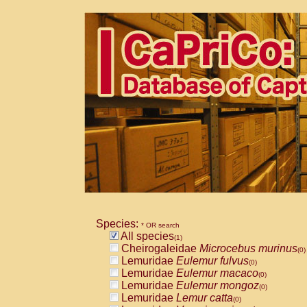
Species:
* OR search
All species
(1)
Cheirogaleidae
Microcebus murinus
(0)
Lemuridae
Eulemur fulvus
(0)
Lemuridae
Eulemur macaco
(0)
Lemuridae
Eulemur mongoz
(0)
Lemuridae
Lemur catta
(0)