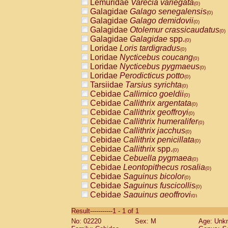
Lemuridae
Varecia variegata
(0)
Galagidae
Galago senegalensis
(0)
Galagidae
Galago demidovii
(0)
Galagidae
Otolemur crassicaudatus
(0)
Galagidae
Galagidae
spp.
(0)
Loridae
Loris tardigradus
(0)
Loridae
Nycticebus coucang
(0)
Loridae
Nycticebus pygmaeus
(0)
Loridae
Perodicticus potto
(0)
Tarsiidae
Tarsius syrichta
(0)
Cebidae
Callimico goeldii
(0)
Cebidae
Callithrix argentata
(0)
Cebidae
Callithrix geoffroyi
(0)
Cebidae
Callithrix humeralifer
(0)
Cebidae
Callithrix jacchus
(0)
Cebidae
Callithrix penicillata
(0)
Cebidae
Callithrix
spp.
(0)
Cebidae
Cebuella pygmaea
(0)
Cebidae
Leontopithecus rosalia
(0)
Cebidae
Saguinus bicolor
(0)
Cebidae
Saguinus fuscicollis
(0)
Cebidae
Saguinus geoffroyi
(0)
Cebidae
Saguinus imperator
(0)
Result-----------1 - 1 of 1
Cebidae
Saguinus labiatus
(0)
No: 02220
Sex: M
Age: Unk
Cebidae
Saguinus leucopus
(0)