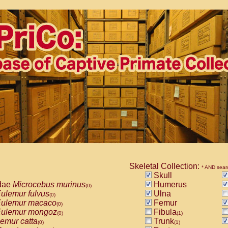
Skeletal Collection:
* AND sear
Skull
dae
Microcebus murinus
Humerus
(0)
ulemur fulvus
Ulna
(0)
ulemur macaco
Femur
(0)
ulemur mongoz
Fibula
(0)
(1)
emur catta
Trunk
(0)
(1)