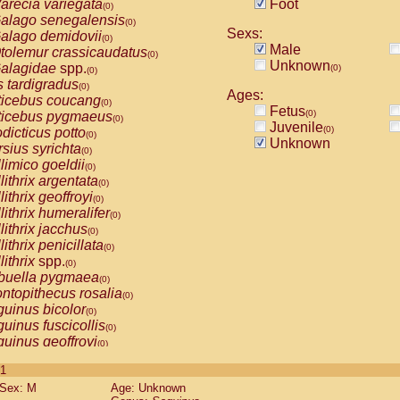
arecia variegata
Foot
(0)
alago senegalensis
(0)
Sexs:
alago demidovii
(0)
Male
tolemur crassicaudatus
(0)
Unknown
alagidae
spp.
(0)
(0)
s tardigradus
(0)
Ages:
ticebus coucang
(0)
Fetus
(0)
ticebus pygmaeus
(0)
Juvenile
(0)
dicticus potto
(0)
Unknown
rsius syrichta
(0)
limico goeldii
(0)
lithrix argentata
(0)
lithrix geoffroyi
(0)
lithrix humeralifer
(0)
lithrix jacchus
(0)
lithrix penicillata
(0)
lithrix
spp.
(0)
buella pygmaea
(0)
ntopithecus rosalia
(0)
uinus bicolor
(0)
uinus fuscicollis
(0)
uinus geoffroyi
(0)
uinus imperator
(0)
 1
uinus labiatus
(0)
Sex: M
Age: Unknown
guinus leucopus
(0)