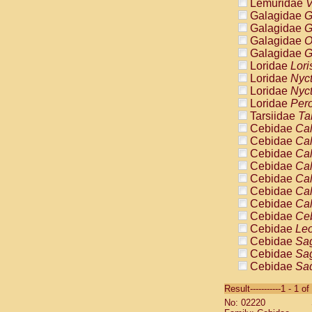
Lemuridae
V
Galagidae
G
Galagidae
G
Galagidae
O
Galagidae
G
Loridae
Lori
Loridae
Nyc
Loridae
Nyc
Loridae
Pero
Tarsiidae
Ta
Cebidae
Cal
Cebidae
Cal
Cebidae
Cal
Cebidae
Cal
Cebidae
Cal
Cebidae
Cal
Cebidae
Cal
Cebidae
Ce
Cebidae
Leo
Cebidae
Sag
Cebidae
Sag
Cebidae
Sag
Cebidae
Sag
Result-----------1 - 1 of
Cebidae
Sag
No: 02220
Cebidae
Sa