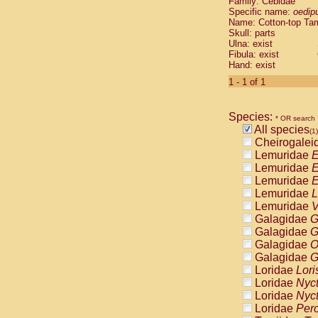
Family: Cebidae
Cebidae
Sa
Specific name:
oedip
Cebidae
Sa
Name: Cotton-top Ta
Cebidae
Sag
Skull: parts
Cebidae
Sa
Ulna: exist
Fibula: exist
Cebidae
Sag
Hand: exist
Cebidae
Sa
Cebidae
Aot
1 - 1 of 1
Cebidae
Ceb
Cebidae
Ceb
Species:
Cebidae
Ce
* OR search
All species
Cebidae
Ceb
(1)
Cheirogalei
Cebidae
Ce
Lemuridae
E
Cebidae
Sai
Lemuridae
E
Cebidae
Sai
Lemuridae
E
Atelidae
Alo
Lemuridae
L
Atelidae
Alo
Lemuridae
V
Atelidae
Alo
Galagidae
G
Atelidae
Alo
Galagidae
G
Atelidae
Ate
Galagidae
O
Atelidae
Ate
Galagidae
G
Atelidae
Ate
Loridae
Lori
Atelidae
Ate
Loridae
Nyc
Atelidae
Lag
Loridae
Nyc
Atelidae
Lag
Loridae
Pero
Pitheciidae