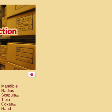
ch
Mandible
Radius
Scapula
(1)
Tibia
Coxae
(1)
Hand