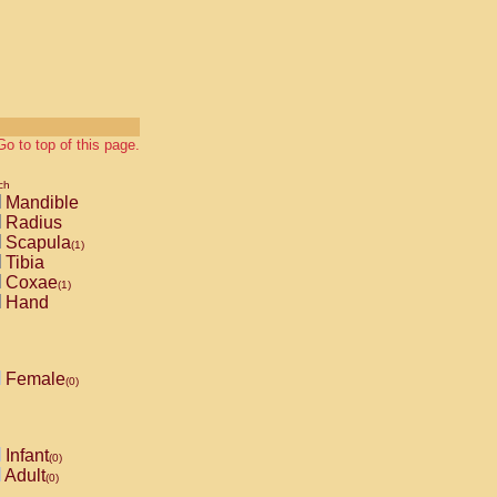
Go to top of this page.
ch
Mandible
Radius
Scapula
(1)
Tibia
Coxae
(1)
Hand
Female
(0)
Infant
(0)
Adult
(0)