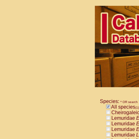
Species:
* OR search
All species
(1)
Cheirogalei
Lemuridae
E
Lemuridae
E
Lemuridae
E
Lemuridae
L