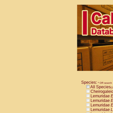
Species:
* OR search
All Species
(1
Cheirogalei
Lemuridae
E
Lemuridae
E
Lemuridae
E
Lemuridae
L