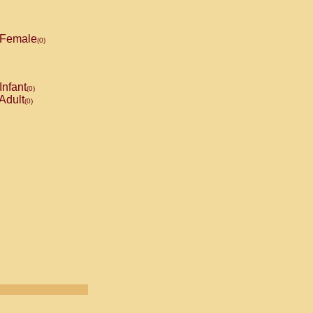
Female
(0)
Infant
(0)
Adult
(0)