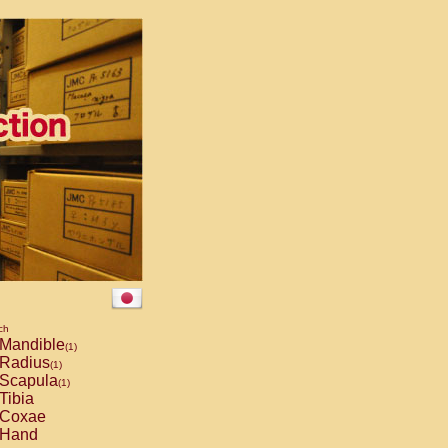
ch
Mandible
(1)
Radius
(1)
Scapula
(1)
Tibia
Coxae
Hand