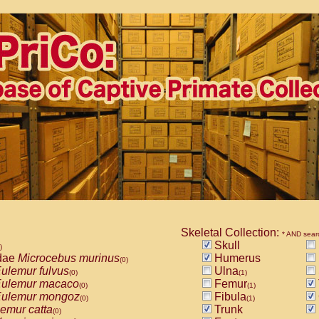
Skeletal Collection:
* AND sear
Skull
)
dae
Microcebus murinus
Humerus
(0)
ulemur fulvus
Ulna
(0)
(1)
ulemur macaco
Femur
(0)
(1)
ulemur mongoz
Fibula
(0)
(1)
emur catta
Trunk
(0)