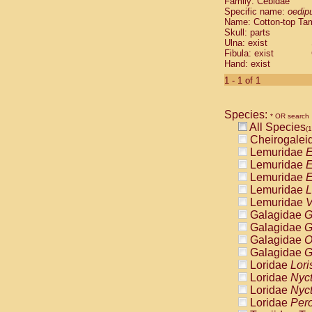
Family: Cebidae
Cebidae
Sa
Specific name:
oedip
Cebidae
Sa
Name: Cotton-top Ta
Cebidae
Sag
Skull: parts
Cebidae
Sa
Ulna: exist
Fibula: exist
Cebidae
Sag
Hand: exist
Cebidae
Sa
Cebidae
Aot
1 - 1 of 1
Cebidae
Ceb
Cebidae
Ceb
Species:
Cebidae
Ce
* OR search
All Species
Cebidae
Ceb
(1
Cheirogalei
Cebidae
Ce
Lemuridae
E
Cebidae
Sai
Lemuridae
E
Cebidae
Sai
Lemuridae
E
Atelidae
Alo
Lemuridae
L
Atelidae
Alo
Lemuridae
V
Atelidae
Alo
Galagidae
G
Atelidae
Alo
Galagidae
G
Atelidae
Ate
Galagidae
O
Atelidae
Ate
Galagidae
G
Atelidae
Ate
Loridae
Lori
Atelidae
Ate
Loridae
Nyc
Atelidae
Lag
Loridae
Nyc
Atelidae
Lag
Loridae
Pero
Pitheciidae