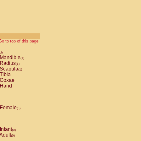
Go to top of this page.
ch
Mandible
(1)
Radius
(1)
Scapula
(1)
Tibia
Coxae
Hand
Female
(0)
Infant
(0)
Adult
(0)