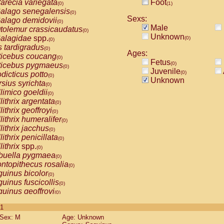
arecia variegata
Foot
(0)
(1)
alago senegalensis
(0)
Sexs:
alago demidovii
(0)
Male
tolemur crassicaudatus
(0)
Unknown
alagidae
spp.
(0)
(0)
s tardigradus
(0)
Ages:
ticebus coucang
(0)
Fetus
(0)
ticebus pygmaeus
(0)
Juvenile
(0)
dicticus potto
(0)
Unknown
rsius syrichta
(0)
limico goeldii
(0)
lithrix argentata
(0)
lithrix geoffroyi
(0)
lithrix humeralifer
(0)
lithrix jacchus
(0)
lithrix penicillata
(0)
lithrix
spp.
(0)
buella pygmaea
(0)
ntopithecus rosalia
(0)
uinus bicolor
(0)
uinus fuscicollis
(0)
uinus geoffroyi
(0)
uinus imperator
(0)
 1
uinus labiatus
(0)
Sex: M
Age: Unknown
guinus leucopus
(0)