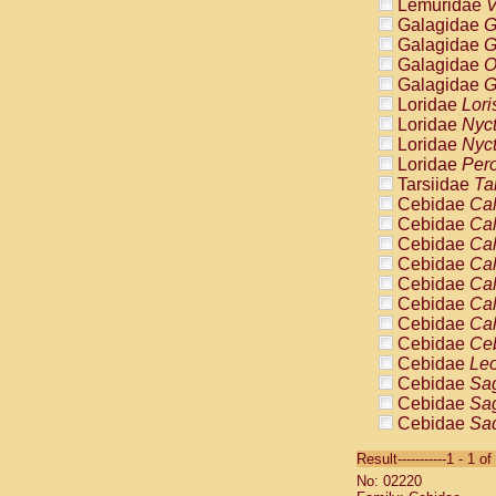
Lemuridae
V
Galagidae
G
Galagidae
G
Galagidae
O
Galagidae
G
Loridae
Lori
Loridae
Nyc
Loridae
Nyc
Loridae
Pero
Tarsiidae
Ta
Cebidae
Cal
Cebidae
Cal
Cebidae
Cal
Cebidae
Cal
Cebidae
Cal
Cebidae
Cal
Cebidae
Cal
Cebidae
Ce
Cebidae
Leo
Cebidae
Sag
Cebidae
Sag
Cebidae
Sag
Cebidae
Sag
Result-----------1 - 1 of
Cebidae
Sag
No: 02220
Cebidae
Sa