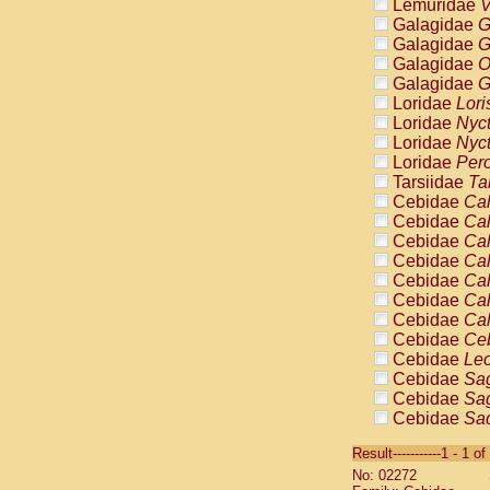
Lemuridae
V
Galagidae
G
Galagidae
G
Galagidae
O
Galagidae
G
Loridae
Lori
Loridae
Nyc
Loridae
Nyc
Loridae
Pero
Tarsiidae
Ta
Cebidae
Cal
Cebidae
Cal
Cebidae
Cal
Cebidae
Cal
Cebidae
Cal
Cebidae
Cal
Cebidae
Cal
Cebidae
Ce
Cebidae
Leo
Cebidae
Sag
Cebidae
Sag
Cebidae
Sag
Cebidae
Sag
Result-----------1 - 1 of
Cebidae
Sag
No: 02272
Cebidae
Sa