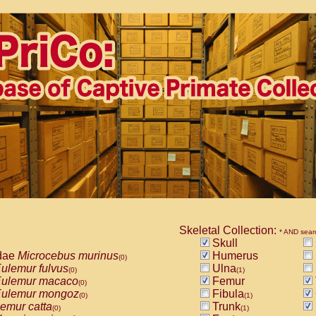
Skeletal Collection:
* AND sear
Skull
dae
Microcebus murinus
Humerus
(0)
ulemur fulvus
Ulna
(0)
(1)
ulemur macaco
Femur
(0)
ulemur mongoz
Fibula
(0)
(1)
emur catta
Trunk
(0)
(1)