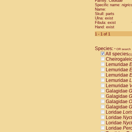
Family: Cebidae
Cebidae
Sa
Specific name:
nigrico
Cebidae
Sa
Name:
Cebidae
Sag
Skull: parts
Cebidae
Sa
Ulna: exist
Fibula: exist
Cebidae
Sag
Hand: exist
Cebidae
Sa
Cebidae
Aot
1 - 1 of 1
Cebidae
Ceb
Cebidae
Ceb
Species:
Cebidae
Ce
* OR search
All species
Cebidae
Ceb
(1)
Cheirogalei
Cebidae
Ce
Lemuridae
E
Cebidae
Sai
Lemuridae
E
Cebidae
Sai
Lemuridae
E
Atelidae
Alo
Lemuridae
L
Atelidae
Alo
Lemuridae
V
Atelidae
Alo
Galagidae
G
Atelidae
Alo
Galagidae
G
Atelidae
Ate
Galagidae
O
Atelidae
Ate
Galagidae
G
Atelidae
Ate
Loridae
Lori
Atelidae
Ate
Loridae
Nyc
Atelidae
Lag
Loridae
Nyc
Atelidae
Lag
Loridae
Pero
Pitheciidae