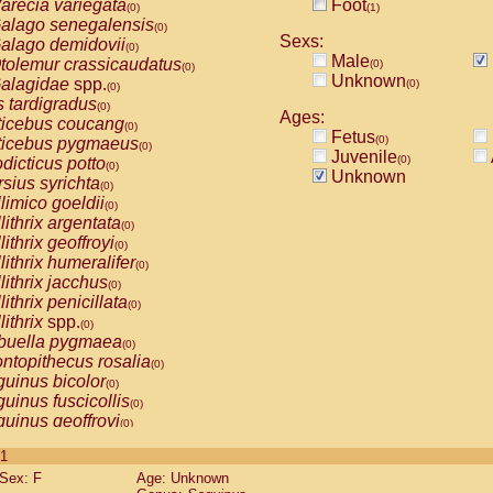
arecia variegata
Foot
(0)
(1)
alago senegalensis
(0)
Sexs:
alago demidovii
(0)
Male
tolemur crassicaudatus
(0)
(0)
Unknown
alagidae
spp.
(0)
(0)
s tardigradus
(0)
Ages:
ticebus coucang
(0)
Fetus
(0)
ticebus pygmaeus
(0)
Juvenile
(0)
dicticus potto
(0)
Unknown
rsius syrichta
(0)
limico goeldii
(0)
lithrix argentata
(0)
lithrix geoffroyi
(0)
lithrix humeralifer
(0)
lithrix jacchus
(0)
lithrix penicillata
(0)
lithrix
spp.
(0)
buella pygmaea
(0)
ntopithecus rosalia
(0)
uinus bicolor
(0)
uinus fuscicollis
(0)
uinus geoffroyi
(0)
uinus imperator
(0)
 1
uinus labiatus
(0)
Sex: F
Age: Unknown
guinus leucopus
(0)