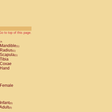
Go to top of this page.
ch
Mandible
(1)
Radius
(1)
Scapula
(1)
Tibia
Coxae
Hand
Female
Infant
(0)
Adult
(0)