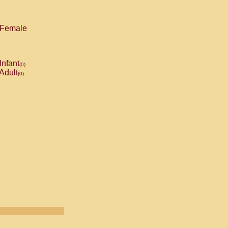
Female
Infant
(0)
Adult
(0)