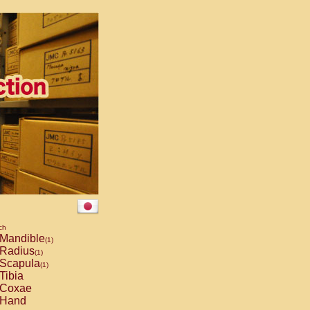
ch
Mandible
(1)
Radius
(1)
Scapula
(1)
Tibia
Coxae
Hand