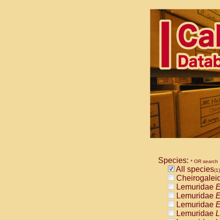
Species:
* OR search
All species
(1)
Cheirogalei
Lemuridae
E
Lemuridae
E
Lemuridae
E
Lemuridae
L