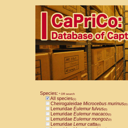
Species:
* OR search
All species
(1)
Cheirogaleidae
Microcebus murinus
(0)
Lemuridae
Eulemur fulvus
(0)
Lemuridae
Eulemur macaco
(0)
Lemuridae
Eulemur mongoz
(0)
Lemuridae
Lemur catta
(0)