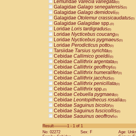
Lemuridae
Varecia variegata
(0)
Galagidae
Galago senegalensis
(0)
Galagidae
Galago demidovii
(0)
Galagidae
Otolemur crassicaudatus
(0)
Galagidae
Galagidae
spp.
(0)
Loridae
Loris tardigradus
(0)
Loridae
Nycticebus coucang
(0)
Loridae
Nycticebus pygmaeus
(0)
Loridae
Perodicticus potto
(0)
Tarsiidae
Tarsius syrichta
(0)
Cebidae
Callimico goeldii
(0)
Cebidae
Callithrix argentata
(0)
Cebidae
Callithrix geoffroyi
(0)
Cebidae
Callithrix humeralifer
(0)
Cebidae
Callithrix jacchus
(0)
Cebidae
Callithrix penicillata
(0)
Cebidae
Callithrix
spp.
(0)
Cebidae
Cebuella pygmaea
(0)
Cebidae
Leontopithecus rosalia
(0)
Cebidae
Saguinus bicolor
(0)
Cebidae
Saguinus fuscicollis
(0)
Cebidae
Saguinus geoffroyi
(0)
Cebidae
Saguinus imperator
(0)
Result-----------1 - 1 of 1
Cebidae
Saguinus labiatus
(0)
No: 02272
Sex: F
Age: Unk
Cebidae
Saguinus leucopus
(0)