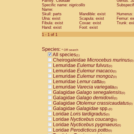
Family: Cebidae
Genus:
S
Cebidae
Saguinus midas
(0)
Specific name:
nigricollis
Subspecif
Cebidae
Saguinus mystax
(0)
Name:
Cebidae
Saguinus nigricollis
Skull: parts
Mandible: exist
(1)
Humerus: 
Cebidae
Saguinus oedipus
Ulna: exist
Scapula: exist
Femur: ex
(0)
Fibula: exist
Coxae: exist
Trunk: exi
Cebidae
Saguinus weddelli
(0)
Hand: exist
Foot: exist
Cebidae
Saguinus
spp.
(0)
Cebidae
Aotus trivirgatus
1 - 1 of 1
(0)
Cebidae
Cebus albifrons
(0)
Cebidae
Cebus apella
(0)
Species:
Cebidae
Cebus capucinus
* OR search
(0)
All species
Cebidae
Cebus nigrivittatus
(1)
(0)
Cheirogaleidae
Microcebus murinus
Cebidae
Cebus
spp.
(0)
(0)
Lemuridae
Eulemur fulvus
Cebidae
Saimiri boliviensis
(0)
(0)
Lemuridae
Eulemur macaco
Cebidae
Saimiri sciureus
(0)
(0)
Lemuridae
Eulemur mongoz
Atelidae
Alouatta caraya
(0)
(0)
Lemuridae
Lemur catta
Atelidae
Alouatta fusca
(0)
(0)
Lemuridae
Varecia variegata
Atelidae
Alouatta seniculus
(0)
(0)
Galagidae
Galago senegalensis
Atelidae
Alouatta
spp.
(0)
(0)
Galagidae
Galago demidovii
Atelidae
Ateles belzebuth
(0)
(0)
Galagidae
Otolemur crassicaudatus
Atelidae
Ateles geoffroyi
(0)
(0)
Galagidae
Galagidae
spp.
Atelidae
Ateles paniscus
(0)
(0)
Loridae
Loris tardigradus
Atelidae
Ateles
spp.
(0)
(0)
Loridae
Nycticebus coucang
Atelidae
Lagothrix lagothricha
(0)
(0)
Loridae
Nycticebus pygmaeus
Atelidae
Lagothrix lagothricha cana
(0)
(0)
Loridae
Perodicticus potto
Pitheciidae
Cacajao calvus rubicundu
(0)