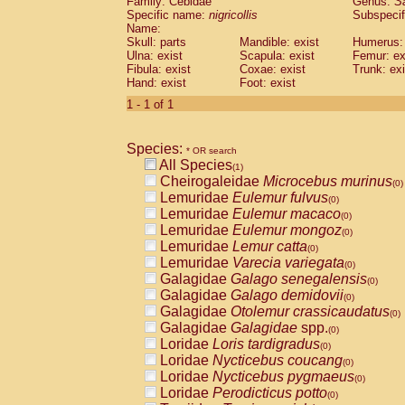
Family: Cebidae
Genus:
S
Cebidae
Saguinus midas
(0)
Specific name:
nigricollis
Subspecif
Cebidae
Saguinus mystax
(0)
Name:
Cebidae
Saguinus nigricollis
Skull: parts
Mandible: exist
(1)
Humerus: 
Cebidae
Saguinus oedipus
Ulna: exist
Scapula: exist
Femur: ex
(0)
Fibula: exist
Coxae: exist
Trunk: exi
Cebidae
Saguinus weddelli
(0)
Hand: exist
Foot: exist
Cebidae
Saguinus
spp.
(0)
Cebidae
Aotus trivirgatus
1 - 1 of 1
(0)
Cebidae
Cebus albifrons
(0)
Cebidae
Cebus apella
(0)
Species:
Cebidae
Cebus capucinus
* OR search
(0)
All Species
Cebidae
Cebus nigrivittatus
(1)
(0)
Cheirogaleidae
Microcebus murinus
Cebidae
Cebus
spp.
(0)
(0)
Lemuridae
Eulemur fulvus
Cebidae
Saimiri boliviensis
(0)
(0)
Lemuridae
Eulemur macaco
Cebidae
Saimiri sciureus
(0)
(0)
Lemuridae
Eulemur mongoz
Atelidae
Alouatta caraya
(0)
(0)
Lemuridae
Lemur catta
Atelidae
Alouatta fusca
(0)
(0)
Lemuridae
Varecia variegata
Atelidae
Alouatta seniculus
(0)
(0)
Galagidae
Galago senegalensis
Atelidae
Alouatta
spp.
(0)
(0)
Galagidae
Galago demidovii
Atelidae
Ateles belzebuth
(0)
(0)
Galagidae
Otolemur crassicaudatus
Atelidae
Ateles geoffroyi
(0)
(0)
Galagidae
Galagidae
spp.
Atelidae
Ateles paniscus
(0)
(0)
Loridae
Loris tardigradus
Atelidae
Ateles
spp.
(0)
(0)
Loridae
Nycticebus coucang
Atelidae
Lagothrix lagothricha
(0)
(0)
Loridae
Nycticebus pygmaeus
Atelidae
Lagothrix lagothricha cana
(0)
(0)
Loridae
Perodicticus potto
Pitheciidae
Cacajao calvus rubicundu
(0)