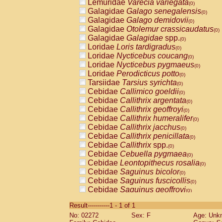
Lemuridae
Varecia variegata
(0)
Galagidae
Galago senegalensis
(0)
Galagidae
Galago demidovii
(0)
Galagidae
Otolemur crassicaudatus
(0)
Galagidae
Galagidae
spp.
(0)
Loridae
Loris tardigradus
(0)
Loridae
Nycticebus coucang
(0)
Loridae
Nycticebus pygmaeus
(0)
Loridae
Perodicticus potto
(0)
Tarsiidae
Tarsius syrichta
(0)
Cebidae
Callimico goeldii
(0)
Cebidae
Callithrix argentata
(0)
Cebidae
Callithrix geoffroyi
(0)
Cebidae
Callithrix humeralifer
(0)
Cebidae
Callithrix jacchus
(0)
Cebidae
Callithrix penicillata
(0)
Cebidae
Callithrix
spp.
(0)
Cebidae
Cebuella pygmaea
(0)
Cebidae
Leontopithecus rosalia
(0)
Cebidae
Saguinus bicolor
(0)
Cebidae
Saguinus fuscicollis
(0)
Cebidae
Saguinus geoffroyi
(0)
Cebidae
Saguinus imperator
(0)
Result-----------1 - 1 of 1
Cebidae
Saguinus labiatus
(0)
No: 02272
Sex: F
Age: Unk
Cebidae
Saguinus leucopus
(0)