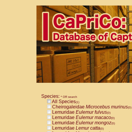
Species:
* OR search
All Species
(1)
Cheirogaleidae
Microcebus murinus
(0)
Lemuridae
Eulemur fulvus
(0)
Lemuridae
Eulemur macaco
(0)
Lemuridae
Eulemur mongoz
(0)
Lemuridae
Lemur catta
(0)