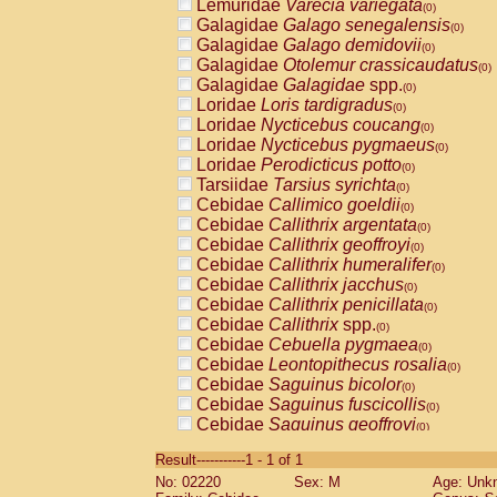
Lemuridae
Varecia variegata
(0)
Galagidae
Galago senegalensis
(0)
Galagidae
Galago demidovii
(0)
Galagidae
Otolemur crassicaudatus
(0)
Galagidae
Galagidae
spp.
(0)
Loridae
Loris tardigradus
(0)
Loridae
Nycticebus coucang
(0)
Loridae
Nycticebus pygmaeus
(0)
Loridae
Perodicticus potto
(0)
Tarsiidae
Tarsius syrichta
(0)
Cebidae
Callimico goeldii
(0)
Cebidae
Callithrix argentata
(0)
Cebidae
Callithrix geoffroyi
(0)
Cebidae
Callithrix humeralifer
(0)
Cebidae
Callithrix jacchus
(0)
Cebidae
Callithrix penicillata
(0)
Cebidae
Callithrix
spp.
(0)
Cebidae
Cebuella pygmaea
(0)
Cebidae
Leontopithecus rosalia
(0)
Cebidae
Saguinus bicolor
(0)
Cebidae
Saguinus fuscicollis
(0)
Cebidae
Saguinus geoffroyi
(0)
Cebidae
Saguinus imperator
(0)
Result-----------1 - 1 of 1
Cebidae
Saguinus labiatus
(0)
No: 02220
Sex: M
Age: Unk
Cebidae
Saguinus leucopus
(0)