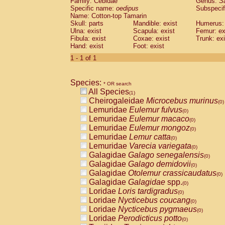
Family: Cebidae
Genus:
S
Cebidae
Saguinus midas
(0)
Specific name:
oedipus
Subspecif
Cebidae
Saguinus mystax
(0)
Name: Cotton-top Tamarin
Cebidae
Saguinus nigricollis
Skull: parts
Mandible: exist
(0)
Humerus: 
Cebidae
Saguinus oedipus
Ulna: exist
Scapula: exist
Femur: ex
(1)
Fibula: exist
Coxae: exist
Trunk: exi
Cebidae
Saguinus weddelli
(0)
Hand: exist
Foot: exist
Cebidae
Saguinus
spp.
(0)
Cebidae
Aotus trivirgatus
1 - 1 of 1
(0)
Cebidae
Cebus albifrons
(0)
Cebidae
Cebus apella
(0)
Species:
Cebidae
Cebus capucinus
* OR search
(0)
All Species
Cebidae
Cebus nigrivittatus
(1)
(0)
Cheirogaleidae
Microcebus murinus
Cebidae
Cebus
spp.
(0)
(0)
Lemuridae
Eulemur fulvus
Cebidae
Saimiri boliviensis
(0)
(0)
Lemuridae
Eulemur macaco
Cebidae
Saimiri sciureus
(0)
(0)
Lemuridae
Eulemur mongoz
Atelidae
Alouatta caraya
(0)
(0)
Lemuridae
Lemur catta
Atelidae
Alouatta fusca
(0)
(0)
Lemuridae
Varecia variegata
Atelidae
Alouatta seniculus
(0)
(0)
Galagidae
Galago senegalensis
Atelidae
Alouatta
spp.
(0)
(0)
Galagidae
Galago demidovii
Atelidae
Ateles belzebuth
(0)
(0)
Galagidae
Otolemur crassicaudatus
Atelidae
Ateles geoffroyi
(0)
(0)
Galagidae
Galagidae
spp.
Atelidae
Ateles paniscus
(0)
(0)
Loridae
Loris tardigradus
Atelidae
Ateles
spp.
(0)
(0)
Loridae
Nycticebus coucang
Atelidae
Lagothrix lagothricha
(0)
(0)
Loridae
Nycticebus pygmaeus
Atelidae
Lagothrix lagothricha cana
(0)
(0)
Loridae
Perodicticus potto
Pitheciidae
Cacajao calvus rubicundu
(0)