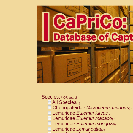
Species:
* OR search
All Species
(1)
Cheirogaleidae
Microcebus murinus
(0)
Lemuridae
Eulemur fulvus
(0)
Lemuridae
Eulemur macaco
(0)
Lemuridae
Eulemur mongoz
(0)
Lemuridae
Lemur catta
(0)