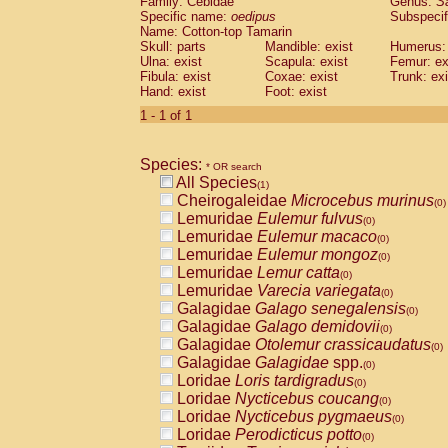
Family: Cebidae
Genus:
S
Cebidae
Saguinus midas
(0)
Specific name:
oedipus
Subspecif
Cebidae
Saguinus mystax
(0)
Name: Cotton-top Tamarin
Cebidae
Saguinus nigricollis
Skull: parts
Mandible: exist
(0)
Humerus: 
Cebidae
Saguinus oedipus
Ulna: exist
Scapula: exist
Femur: ex
(1)
Fibula: exist
Coxae: exist
Trunk: exi
Cebidae
Saguinus weddelli
(0)
Hand: exist
Foot: exist
Cebidae
Saguinus
spp.
(0)
Cebidae
Aotus trivirgatus
1 - 1 of 1
(0)
Cebidae
Cebus albifrons
(0)
Cebidae
Cebus apella
(0)
Species:
Cebidae
Cebus capucinus
* OR search
(0)
All Species
Cebidae
Cebus nigrivittatus
(1)
(0)
Cheirogaleidae
Microcebus murinus
Cebidae
Cebus
spp.
(0)
(0)
Lemuridae
Eulemur fulvus
Cebidae
Saimiri boliviensis
(0)
(0)
Lemuridae
Eulemur macaco
Cebidae
Saimiri sciureus
(0)
(0)
Lemuridae
Eulemur mongoz
Atelidae
Alouatta caraya
(0)
(0)
Lemuridae
Lemur catta
Atelidae
Alouatta fusca
(0)
(0)
Lemuridae
Varecia variegata
Atelidae
Alouatta seniculus
(0)
(0)
Galagidae
Galago senegalensis
Atelidae
Alouatta
spp.
(0)
(0)
Galagidae
Galago demidovii
Atelidae
Ateles belzebuth
(0)
(0)
Galagidae
Otolemur crassicaudatus
Atelidae
Ateles geoffroyi
(0)
(0)
Galagidae
Galagidae
spp.
Atelidae
Ateles paniscus
(0)
(0)
Loridae
Loris tardigradus
Atelidae
Ateles
spp.
(0)
(0)
Loridae
Nycticebus coucang
Atelidae
Lagothrix lagothricha
(0)
(0)
Loridae
Nycticebus pygmaeus
Atelidae
Lagothrix lagothricha cana
(0)
(0)
Loridae
Perodicticus potto
Pitheciidae
Cacajao calvus rubicundu
(0)