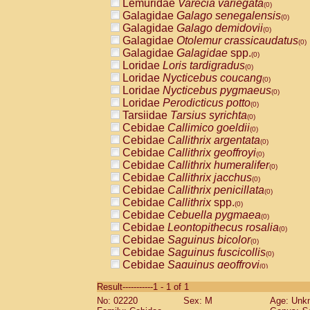
Lemuridae
Varecia variegata
(0)
Galagidae
Galago senegalensis
(0)
Galagidae
Galago demidovii
(0)
Galagidae
Otolemur crassicaudatus
(0)
Galagidae
Galagidae
spp.
(0)
Loridae
Loris tardigradus
(0)
Loridae
Nycticebus coucang
(0)
Loridae
Nycticebus pygmaeus
(0)
Loridae
Perodicticus potto
(0)
Tarsiidae
Tarsius syrichta
(0)
Cebidae
Callimico goeldii
(0)
Cebidae
Callithrix argentata
(0)
Cebidae
Callithrix geoffroyi
(0)
Cebidae
Callithrix humeralifer
(0)
Cebidae
Callithrix jacchus
(0)
Cebidae
Callithrix penicillata
(0)
Cebidae
Callithrix
spp.
(0)
Cebidae
Cebuella pygmaea
(0)
Cebidae
Leontopithecus rosalia
(0)
Cebidae
Saguinus bicolor
(0)
Cebidae
Saguinus fuscicollis
(0)
Cebidae
Saguinus geoffroyi
(0)
Cebidae
Saguinus imperator
(0)
Result-----------1 - 1 of 1
Cebidae
Saguinus labiatus
(0)
No: 02220
Sex: M
Age: Unk
Cebidae
Saguinus leucopus
(0)