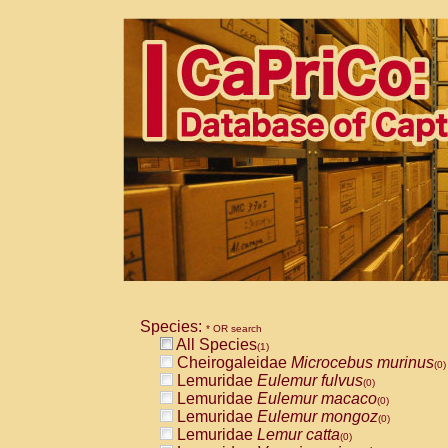
Species:
* OR search
All Species
(1)
Cheirogaleidae
Microcebus murinus
(0)
Lemuridae
Eulemur fulvus
(0)
Lemuridae
Eulemur macaco
(0)
Lemuridae
Eulemur mongoz
(0)
Lemuridae
Lemur catta
(0)