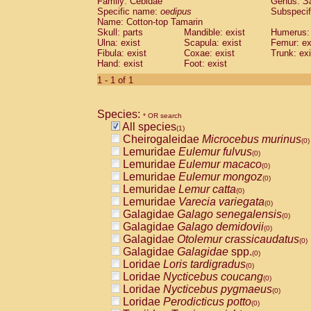
Family: Cebidae
Genus:
S
Cebidae
Saguinus midas
(0)
Specific name:
oedipus
Subspecif
Cebidae
Saguinus mystax
(0)
Name: Cotton-top Tamarin
Cebidae
Saguinus nigricollis
Skull: parts
Mandible: exist
(0)
Humerus: 
Cebidae
Saguinus oedipus
Ulna: exist
Scapula: exist
Femur: ex
(1)
Fibula: exist
Coxae: exist
Trunk: exi
Cebidae
Saguinus weddelli
(0)
Hand: exist
Foot: exist
Cebidae
Saguinus
spp.
(0)
Cebidae
Aotus trivirgatus
1 - 1 of 1
(0)
Cebidae
Cebus albifrons
(0)
Cebidae
Cebus apella
(0)
Species:
Cebidae
Cebus capucinus
* OR search
(0)
All species
Cebidae
Cebus nigrivittatus
(1)
(0)
Cheirogaleidae
Microcebus murinus
Cebidae
Cebus
spp.
(0)
(0)
Lemuridae
Eulemur fulvus
Cebidae
Saimiri boliviensis
(0)
(0)
Lemuridae
Eulemur macaco
Cebidae
Saimiri sciureus
(0)
(0)
Lemuridae
Eulemur mongoz
Atelidae
Alouatta caraya
(0)
(0)
Lemuridae
Lemur catta
Atelidae
Alouatta fusca
(0)
(0)
Lemuridae
Varecia variegata
Atelidae
Alouatta seniculus
(0)
(0)
Galagidae
Galago senegalensis
Atelidae
Alouatta
spp.
(0)
(0)
Galagidae
Galago demidovii
Atelidae
Ateles belzebuth
(0)
(0)
Galagidae
Otolemur crassicaudatus
Atelidae
Ateles geoffroyi
(0)
(0)
Galagidae
Galagidae
spp.
Atelidae
Ateles paniscus
(0)
(0)
Loridae
Loris tardigradus
Atelidae
Ateles
spp.
(0)
(0)
Loridae
Nycticebus coucang
Atelidae
Lagothrix lagothricha
(0)
(0)
Loridae
Nycticebus pygmaeus
Atelidae
Lagothrix lagothricha cana
(0)
(0)
Loridae
Perodicticus potto
Pitheciidae
Cacajao calvus rubicundu
(0)