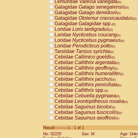
Lemuridae
Varecia variegata
(0)
Galagidae
Galago senegalensis
(0)
Galagidae
Galago demidovii
(0)
Galagidae
Otolemur crassicaudatus
(0)
Galagidae
Galagidae
spp.
(0)
Loridae
Loris tardigradus
(0)
Loridae
Nycticebus coucang
(0)
Loridae
Nycticebus pygmaeus
(0)
Loridae
Perodicticus potto
(0)
Tarsiidae
Tarsius syrichta
(0)
Cebidae
Callimico goeldii
(0)
Cebidae
Callithrix argentata
(0)
Cebidae
Callithrix geoffroyi
(0)
Cebidae
Callithrix humeralifer
(0)
Cebidae
Callithrix jacchus
(0)
Cebidae
Callithrix penicillata
(0)
Cebidae
Callithrix
spp.
(0)
Cebidae
Cebuella pygmaea
(0)
Cebidae
Leontopithecus rosalia
(0)
Cebidae
Saguinus bicolor
(0)
Cebidae
Saguinus fuscicollis
(0)
Cebidae
Saguinus geoffroyi
(0)
Cebidae
Saguinus imperator
(0)
Result-----------1 - 1 of 1
Cebidae
Saguinus labiatus
(0)
No: 02220
Sex: M
Age: Unk
Cebidae
Saguinus leucopus
(0)