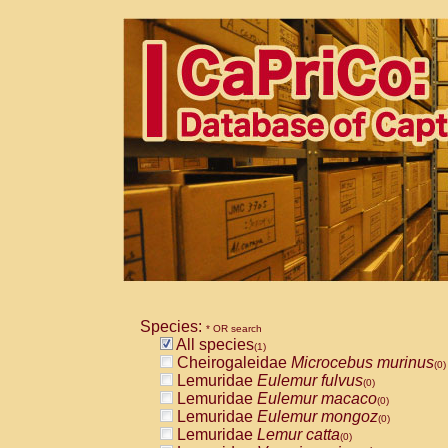
Species:
* OR search
All species
(1)
Cheirogaleidae
Microcebus murinus
(0)
Lemuridae
Eulemur fulvus
(0)
Lemuridae
Eulemur macaco
(0)
Lemuridae
Eulemur mongoz
(0)
Lemuridae
Lemur catta
(0)