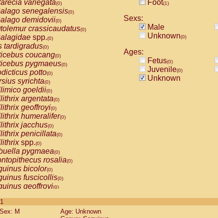
arecia variegata
Foot
(0)
(1)
alago senegalensis
(0)
Sexs:
alago demidovii
(0)
Male
tolemur crassicaudatus
(0)
Unknown
alagidae
spp.
(0)
(0)
s tardigradus
(0)
Ages:
ticebus coucang
(0)
Fetus
(0)
ticebus pygmaeus
(0)
Juvenile
(0)
dicticus potto
(0)
Unknown
rsius syrichta
(0)
limico goeldii
(0)
lithrix argentata
(0)
lithrix geoffroyi
(0)
lithrix humeralifer
(0)
lithrix jacchus
(0)
lithrix penicillata
(0)
lithrix
spp.
(0)
buella pygmaea
(0)
ntopithecus rosalia
(0)
uinus bicolor
(0)
uinus fuscicollis
(0)
uinus geoffroyi
(0)
uinus imperator
(0)
 1
uinus labiatus
(0)
Sex: M
Age: Unknown
guinus leucopus
(0)