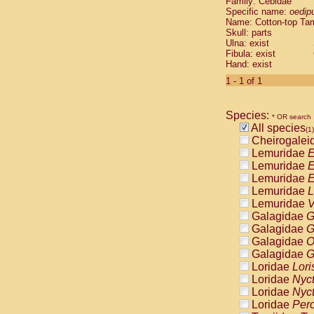
Family: Cebidae
Cebidae
Sa
Specific name:
oedip
Cebidae
Sa
Name: Cotton-top Ta
Cebidae
Sag
Skull: parts
Cebidae
Sa
Ulna: exist
Fibula: exist
Cebidae
Sag
Hand: exist
Cebidae
Sa
Cebidae
Aot
1 - 1 of 1
Cebidae
Ceb
Cebidae
Ceb
Species:
Cebidae
Ce
* OR search
All species
Cebidae
Ceb
(1)
Cheirogalei
Cebidae
Ce
Lemuridae
E
Cebidae
Sai
Lemuridae
E
Cebidae
Sai
Lemuridae
E
Atelidae
Alo
Lemuridae
L
Atelidae
Alo
Lemuridae
V
Atelidae
Alo
Galagidae
G
Atelidae
Alo
Galagidae
G
Atelidae
Ate
Galagidae
O
Atelidae
Ate
Galagidae
G
Atelidae
Ate
Loridae
Lori
Atelidae
Ate
Loridae
Nyc
Atelidae
Lag
Loridae
Nyc
Atelidae
Lag
Loridae
Pero
Pitheciidae