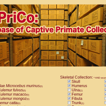
Skeletal Collection:
* AND sear
Skull
dae
Microcebus murinus
Humerus
(0)
ulemur fulvus
Ulna
(0)
(1)
ulemur macaco
Femur
(0)
ulemur mongoz
Fibula
(0)
emur catta
Trunk
(0)
(1)