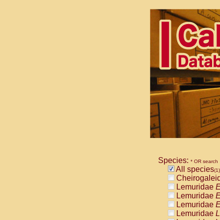
Species:
* OR search
All species
(1)
Cheirogalei
Lemuridae
E
Lemuridae
E
Lemuridae
E
Lemuridae
L