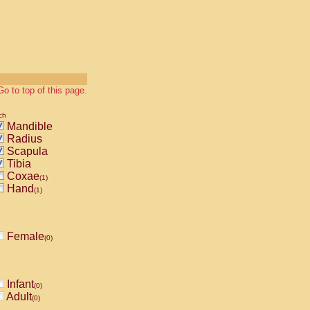
Go to top of this page.
ch
Mandible
Radius
Scapula
Tibia
Coxae
(1)
Hand
(1)
Female
(0)
Infant
(0)
Adult
(0)