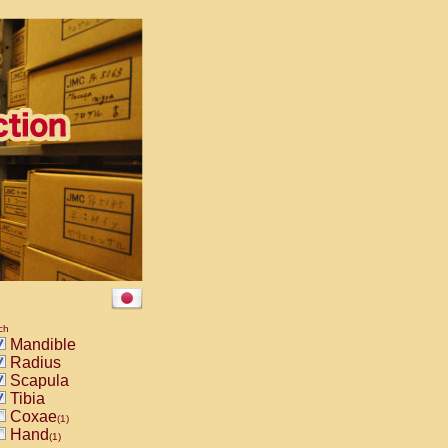
ch
Mandible
Radius
Scapula
Tibia
Coxae
(1)
Hand
(1)