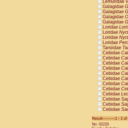
Lemuridae
V
Galagidae
G
Galagidae
G
Galagidae
O
Galagidae
G
Loridae
Lori
Loridae
Nyc
Loridae
Nyc
Loridae
Pero
Tarsiidae
Ta
Cebidae
Cal
Cebidae
Cal
Cebidae
Cal
Cebidae
Cal
Cebidae
Cal
Cebidae
Cal
Cebidae
Cal
Cebidae
Ce
Cebidae
Leo
Cebidae
Sag
Cebidae
Sag
Cebidae
Sag
Cebidae
Sag
Result-----------1 - 1 of
Cebidae
Sag
No: 02220
Cebidae
Sa