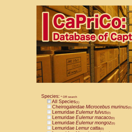
Species:
* OR search
All Species
(1)
Cheirogaleidae
Microcebus murinus
(0)
Lemuridae
Eulemur fulvus
(0)
Lemuridae
Eulemur macaco
(0)
Lemuridae
Eulemur mongoz
(0)
Lemuridae
Lemur catta
(0)