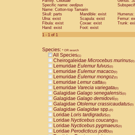
Family: Cebidae
Genus:
S
Cebidae
Saguinus midas
(0)
Specific name:
oedipus
Subspecif
Cebidae
Saguinus mystax
(0)
Name: Cotton-top Tamarin
Cebidae
Saguinus nigricollis
Skull: parts
Mandible: exist
(0)
Humerus: 
Cebidae
Saguinus oedipus
Ulna: exist
Scapula: exist
Femur: ex
(1)
Fibula: exist
Coxae: exist
Trunk: exi
Cebidae
Saguinus weddelli
(0)
Hand: exist
Foot: exist
Cebidae
Saguinus
spp.
(0)
Cebidae
Aotus trivirgatus
1 - 1 of 1
(0)
Cebidae
Cebus albifrons
(0)
Cebidae
Cebus apella
(0)
Species:
Cebidae
Cebus capucinus
* OR search
(0)
All Species
Cebidae
Cebus nigrivittatus
(1)
(0)
Cheirogaleidae
Microcebus murinus
Cebidae
Cebus
spp.
(0)
(0)
Lemuridae
Eulemur fulvus
Cebidae
Saimiri boliviensis
(0)
(0)
Lemuridae
Eulemur macaco
Cebidae
Saimiri sciureus
(0)
(0)
Lemuridae
Eulemur mongoz
Atelidae
Alouatta caraya
(0)
(0)
Lemuridae
Lemur catta
Atelidae
Alouatta fusca
(0)
(0)
Lemuridae
Varecia variegata
Atelidae
Alouatta seniculus
(0)
(0)
Galagidae
Galago senegalensis
Atelidae
Alouatta
spp.
(0)
(0)
Galagidae
Galago demidovii
Atelidae
Ateles belzebuth
(0)
(0)
Galagidae
Otolemur crassicaudatus
Atelidae
Ateles geoffroyi
(0)
(0)
Galagidae
Galagidae
spp.
Atelidae
Ateles paniscus
(0)
(0)
Loridae
Loris tardigradus
Atelidae
Ateles
spp.
(0)
(0)
Loridae
Nycticebus coucang
Atelidae
Lagothrix lagothricha
(0)
(0)
Loridae
Nycticebus pygmaeus
Atelidae
Lagothrix lagothricha cana
(0)
(0)
Loridae
Perodicticus potto
Pitheciidae
Cacajao calvus rubicundu
(0)