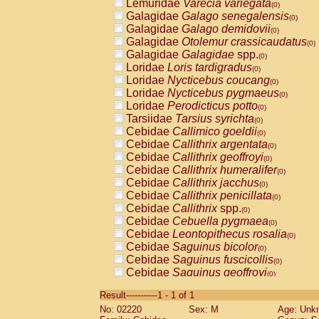
Lemuridae
Varecia variegata
(0)
Galagidae
Galago senegalensis
(0)
Galagidae
Galago demidovii
(0)
Galagidae
Otolemur crassicaudatus
(0)
Galagidae
Galagidae
spp.
(0)
Loridae
Loris tardigradus
(0)
Loridae
Nycticebus coucang
(0)
Loridae
Nycticebus pygmaeus
(0)
Loridae
Perodicticus potto
(0)
Tarsiidae
Tarsius syrichta
(0)
Cebidae
Callimico goeldii
(0)
Cebidae
Callithrix argentata
(0)
Cebidae
Callithrix geoffroyi
(0)
Cebidae
Callithrix humeralifer
(0)
Cebidae
Callithrix jacchus
(0)
Cebidae
Callithrix penicillata
(0)
Cebidae
Callithrix
spp.
(0)
Cebidae
Cebuella pygmaea
(0)
Cebidae
Leontopithecus rosalia
(0)
Cebidae
Saguinus bicolor
(0)
Cebidae
Saguinus fuscicollis
(0)
Cebidae
Saguinus geoffroyi
(0)
Cebidae
Saguinus imperator
(0)
Result-----------1 - 1 of 1
Cebidae
Saguinus labiatus
(0)
No: 02220
Sex: M
Age: Unk
Cebidae
Saguinus leucopus
(0)