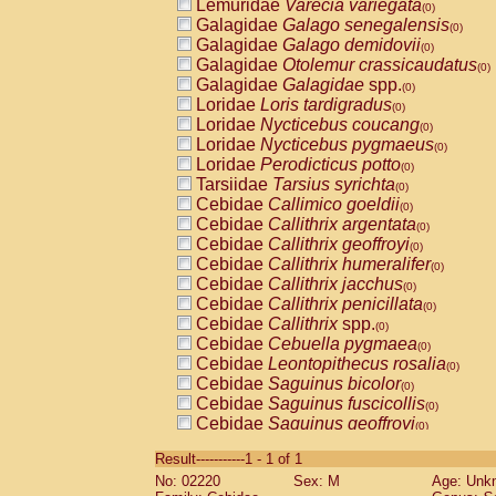
Lemuridae
Varecia variegata
(0)
Galagidae
Galago senegalensis
(0)
Galagidae
Galago demidovii
(0)
Galagidae
Otolemur crassicaudatus
(0)
Galagidae
Galagidae
spp.
(0)
Loridae
Loris tardigradus
(0)
Loridae
Nycticebus coucang
(0)
Loridae
Nycticebus pygmaeus
(0)
Loridae
Perodicticus potto
(0)
Tarsiidae
Tarsius syrichta
(0)
Cebidae
Callimico goeldii
(0)
Cebidae
Callithrix argentata
(0)
Cebidae
Callithrix geoffroyi
(0)
Cebidae
Callithrix humeralifer
(0)
Cebidae
Callithrix jacchus
(0)
Cebidae
Callithrix penicillata
(0)
Cebidae
Callithrix
spp.
(0)
Cebidae
Cebuella pygmaea
(0)
Cebidae
Leontopithecus rosalia
(0)
Cebidae
Saguinus bicolor
(0)
Cebidae
Saguinus fuscicollis
(0)
Cebidae
Saguinus geoffroyi
(0)
Cebidae
Saguinus imperator
(0)
Result-----------1 - 1 of 1
Cebidae
Saguinus labiatus
(0)
No: 02220
Sex: M
Age: Unk
Cebidae
Saguinus leucopus
(0)