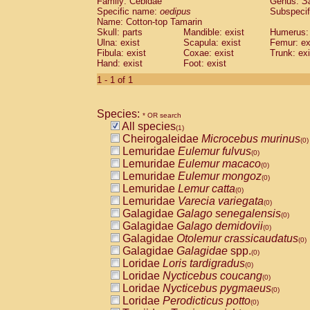
Family: Cebidae
Genus:
S
Cebidae
Saguinus midas
(0)
Specific name:
oedipus
Subspecif
Cebidae
Saguinus mystax
(0)
Name: Cotton-top Tamarin
Cebidae
Saguinus nigricollis
Skull: parts
Mandible: exist
(0)
Humerus: 
Cebidae
Saguinus oedipus
Ulna: exist
Scapula: exist
Femur: ex
(1)
Fibula: exist
Coxae: exist
Trunk: exi
Cebidae
Saguinus weddelli
(0)
Hand: exist
Foot: exist
Cebidae
Saguinus
spp.
(0)
Cebidae
Aotus trivirgatus
1 - 1 of 1
(0)
Cebidae
Cebus albifrons
(0)
Cebidae
Cebus apella
(0)
Species:
Cebidae
Cebus capucinus
* OR search
(0)
All species
Cebidae
Cebus nigrivittatus
(1)
(0)
Cheirogaleidae
Microcebus murinus
Cebidae
Cebus
spp.
(0)
(0)
Lemuridae
Eulemur fulvus
Cebidae
Saimiri boliviensis
(0)
(0)
Lemuridae
Eulemur macaco
Cebidae
Saimiri sciureus
(0)
(0)
Lemuridae
Eulemur mongoz
Atelidae
Alouatta caraya
(0)
(0)
Lemuridae
Lemur catta
Atelidae
Alouatta fusca
(0)
(0)
Lemuridae
Varecia variegata
Atelidae
Alouatta seniculus
(0)
(0)
Galagidae
Galago senegalensis
Atelidae
Alouatta
spp.
(0)
(0)
Galagidae
Galago demidovii
Atelidae
Ateles belzebuth
(0)
(0)
Galagidae
Otolemur crassicaudatus
Atelidae
Ateles geoffroyi
(0)
(0)
Galagidae
Galagidae
spp.
Atelidae
Ateles paniscus
(0)
(0)
Loridae
Loris tardigradus
Atelidae
Ateles
spp.
(0)
(0)
Loridae
Nycticebus coucang
Atelidae
Lagothrix lagothricha
(0)
(0)
Loridae
Nycticebus pygmaeus
Atelidae
Lagothrix lagothricha cana
(0)
(0)
Loridae
Perodicticus potto
Pitheciidae
Cacajao calvus rubicundu
(0)