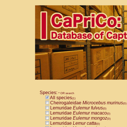
Species:
* OR search
All species
(1)
Cheirogaleidae
Microcebus murinus
(0)
Lemuridae
Eulemur fulvus
(0)
Lemuridae
Eulemur macaco
(0)
Lemuridae
Eulemur mongoz
(0)
Lemuridae
Lemur catta
(0)