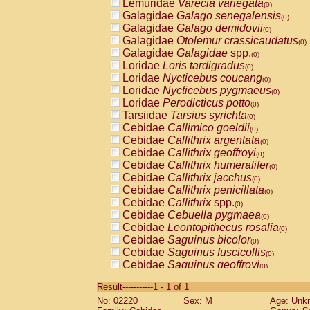
Lemuridae
Varecia variegata
(0)
Galagidae
Galago senegalensis
(0)
Galagidae
Galago demidovii
(0)
Galagidae
Otolemur crassicaudatus
(0)
Galagidae
Galagidae
spp.
(0)
Loridae
Loris tardigradus
(0)
Loridae
Nycticebus coucang
(0)
Loridae
Nycticebus pygmaeus
(0)
Loridae
Perodicticus potto
(0)
Tarsiidae
Tarsius syrichta
(0)
Cebidae
Callimico goeldii
(0)
Cebidae
Callithrix argentata
(0)
Cebidae
Callithrix geoffroyi
(0)
Cebidae
Callithrix humeralifer
(0)
Cebidae
Callithrix jacchus
(0)
Cebidae
Callithrix penicillata
(0)
Cebidae
Callithrix
spp.
(0)
Cebidae
Cebuella pygmaea
(0)
Cebidae
Leontopithecus rosalia
(0)
Cebidae
Saguinus bicolor
(0)
Cebidae
Saguinus fuscicollis
(0)
Cebidae
Saguinus geoffroyi
(0)
Cebidae
Saguinus imperator
(0)
Result-----------1 - 1 of 1
Cebidae
Saguinus labiatus
(0)
No: 02220
Sex: M
Age: Unk
Cebidae
Saguinus leucopus
(0)