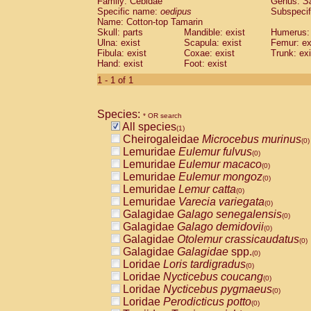
Family: Cebidae
Genus:
S
Cebidae
Saguinus midas
(0)
Specific name:
oedipus
Subspecif
Cebidae
Saguinus mystax
(0)
Name: Cotton-top Tamarin
Cebidae
Saguinus nigricollis
Skull: parts
Mandible: exist
(0)
Humerus: 
Cebidae
Saguinus oedipus
Ulna: exist
Scapula: exist
Femur: ex
(1)
Fibula: exist
Coxae: exist
Trunk: exi
Cebidae
Saguinus weddelli
(0)
Hand: exist
Foot: exist
Cebidae
Saguinus
spp.
(0)
Cebidae
Aotus trivirgatus
1 - 1 of 1
(0)
Cebidae
Cebus albifrons
(0)
Cebidae
Cebus apella
(0)
Species:
Cebidae
Cebus capucinus
* OR search
(0)
All species
Cebidae
Cebus nigrivittatus
(1)
(0)
Cheirogaleidae
Microcebus murinus
Cebidae
Cebus
spp.
(0)
(0)
Lemuridae
Eulemur fulvus
Cebidae
Saimiri boliviensis
(0)
(0)
Lemuridae
Eulemur macaco
Cebidae
Saimiri sciureus
(0)
(0)
Lemuridae
Eulemur mongoz
Atelidae
Alouatta caraya
(0)
(0)
Lemuridae
Lemur catta
Atelidae
Alouatta fusca
(0)
(0)
Lemuridae
Varecia variegata
Atelidae
Alouatta seniculus
(0)
(0)
Galagidae
Galago senegalensis
Atelidae
Alouatta
spp.
(0)
(0)
Galagidae
Galago demidovii
Atelidae
Ateles belzebuth
(0)
(0)
Galagidae
Otolemur crassicaudatus
Atelidae
Ateles geoffroyi
(0)
(0)
Galagidae
Galagidae
spp.
Atelidae
Ateles paniscus
(0)
(0)
Loridae
Loris tardigradus
Atelidae
Ateles
spp.
(0)
(0)
Loridae
Nycticebus coucang
Atelidae
Lagothrix lagothricha
(0)
(0)
Loridae
Nycticebus pygmaeus
Atelidae
Lagothrix lagothricha cana
(0)
(0)
Loridae
Perodicticus potto
Pitheciidae
Cacajao calvus rubicundu
(0)