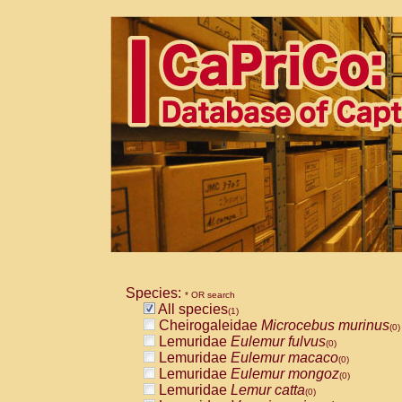
Species:
* OR search
All species
(1)
Cheirogaleidae
Microcebus murinus
(0)
Lemuridae
Eulemur fulvus
(0)
Lemuridae
Eulemur macaco
(0)
Lemuridae
Eulemur mongoz
(0)
Lemuridae
Lemur catta
(0)