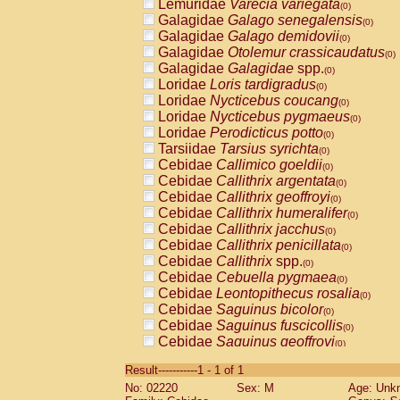
Lemuridae
Varecia variegata
(0)
Galagidae
Galago senegalensis
(0)
Galagidae
Galago demidovii
(0)
Galagidae
Otolemur crassicaudatus
(0)
Galagidae
Galagidae
spp.
(0)
Loridae
Loris tardigradus
(0)
Loridae
Nycticebus coucang
(0)
Loridae
Nycticebus pygmaeus
(0)
Loridae
Perodicticus potto
(0)
Tarsiidae
Tarsius syrichta
(0)
Cebidae
Callimico goeldii
(0)
Cebidae
Callithrix argentata
(0)
Cebidae
Callithrix geoffroyi
(0)
Cebidae
Callithrix humeralifer
(0)
Cebidae
Callithrix jacchus
(0)
Cebidae
Callithrix penicillata
(0)
Cebidae
Callithrix
spp.
(0)
Cebidae
Cebuella pygmaea
(0)
Cebidae
Leontopithecus rosalia
(0)
Cebidae
Saguinus bicolor
(0)
Cebidae
Saguinus fuscicollis
(0)
Cebidae
Saguinus geoffroyi
(0)
Cebidae
Saguinus imperator
(0)
Result-----------1 - 1 of 1
Cebidae
Saguinus labiatus
(0)
No: 02220
Sex: M
Age: Unk
Cebidae
Saguinus leucopus
(0)