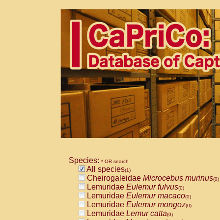
Species:
* OR search
All species
(1)
Cheirogaleidae
Microcebus murinus
(0)
Lemuridae
Eulemur fulvus
(0)
Lemuridae
Eulemur macaco
(0)
Lemuridae
Eulemur mongoz
(0)
Lemuridae
Lemur catta
(0)