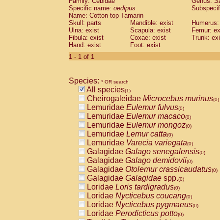
Family: Cebidae
Genus:
S
Cebidae
Saguinus midas
(0)
Specific name:
oedipus
Subspecif
Cebidae
Saguinus mystax
(0)
Name: Cotton-top Tamarin
Cebidae
Saguinus nigricollis
Skull: parts
Mandible: exist
(0)
Humerus: 
Cebidae
Saguinus oedipus
Ulna: exist
Scapula: exist
Femur: ex
(1)
Fibula: exist
Coxae: exist
Trunk: exi
Cebidae
Saguinus weddelli
(0)
Hand: exist
Foot: exist
Cebidae
Saguinus
spp.
(0)
Cebidae
Aotus trivirgatus
1 - 1 of 1
(0)
Cebidae
Cebus albifrons
(0)
Cebidae
Cebus apella
(0)
Species:
Cebidae
Cebus capucinus
* OR search
(0)
All species
Cebidae
Cebus nigrivittatus
(1)
(0)
Cheirogaleidae
Microcebus murinus
Cebidae
Cebus
spp.
(0)
(0)
Lemuridae
Eulemur fulvus
Cebidae
Saimiri boliviensis
(0)
(0)
Lemuridae
Eulemur macaco
Cebidae
Saimiri sciureus
(0)
(0)
Lemuridae
Eulemur mongoz
Atelidae
Alouatta caraya
(0)
(0)
Lemuridae
Lemur catta
Atelidae
Alouatta fusca
(0)
(0)
Lemuridae
Varecia variegata
Atelidae
Alouatta seniculus
(0)
(0)
Galagidae
Galago senegalensis
Atelidae
Alouatta
spp.
(0)
(0)
Galagidae
Galago demidovii
Atelidae
Ateles belzebuth
(0)
(0)
Galagidae
Otolemur crassicaudatus
Atelidae
Ateles geoffroyi
(0)
(0)
Galagidae
Galagidae
spp.
Atelidae
Ateles paniscus
(0)
(0)
Loridae
Loris tardigradus
Atelidae
Ateles
spp.
(0)
(0)
Loridae
Nycticebus coucang
Atelidae
Lagothrix lagothricha
(0)
(0)
Loridae
Nycticebus pygmaeus
Atelidae
Lagothrix lagothricha cana
(0)
(0)
Loridae
Perodicticus potto
Pitheciidae
Cacajao calvus rubicundu
(0)